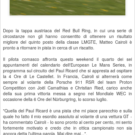
Dopo la tappa austriaca del Red Bull Ring, in cui una serie di
circostanze non gli hanno consentito di ottenere un risultato
migliore del quinto posto della classe LMGTE, Matteo Cairoli è
pronto a ritornare in pista in cerca di un riscatto.
Il pilota comasco affronta questo weekend il quarto dei sei
appuntamenti del calendario dell'European Le Mans Series, in
programma sul circuito del Paul Ricard che si appresta ad ospitare
la 4 Ore di Le Castellet. In Francia, Cairoli si alternerà come
sempre al volante della Porsche 911 RSR del team Proton
Competition con Joël Camathias e Christian Ried, carico anche
della sua prima vittoria messa a segno nel Mondiale WEC in
occasione della 6 Ore del Nürburgring, lo scorso luglio.
"Quella del Paul Ricard è una pista che mi piace parecchio e sulla
quale ho fatto il mio esordio assoluto al volante di una vettura GT -
ha commentato Cairoli - Io sono pronto al cento per cento, mi sento
fortemente motivato e credo che in ottica campionato non sia
ancora detta l'ultima parola. Mai dire mai...".