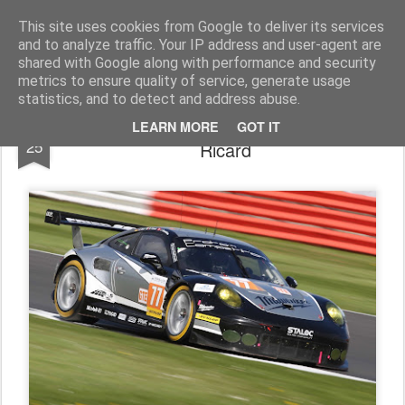
AutoMotoCorse.
Motorsport Random News 280912
This site uses cookies from Google to deliver its services
and to analyze traffic. Your IP address and user-agent are
shared with Google along with performance and security
metrics to ensure quality of service, generate usage
statistics, and to detect and address abuse.
ELMS - Matteo Cairoli pronto per il Paul
AUG
LEARN MORE
GOT IT
25
Ricard