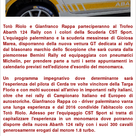
Totò Riolo e Gianfranco Rappa parteciperanno al Trofeo
Abarth 124 Rally con i colori della Scuderia CST Sport.
L'equiaggio palermitano e la scuderia messinese di Gioiosa
Marea, disporranno della nuova vettura GT dedicata ai rally
dal blasonato marchio dello Scorpione che sarà curata dalla
piemontese Bernini Rally ed equipaggiata con pneumatici
Michelin, per prendere parte a tutti i sette appuntamenti in
calendario previsti nell'edizione d'esordio del monomarca.
Un programma impegnativo dove determinante sarà
l'esperienza del pilota di Cerda tre volte vincitore della Targa
Florio e con molti successi all'attivo in importanti rally italiani,
oltre che nei rally di Campionato Italiano ed Europeo di
autostoriche. Gianfranco Rappa co - driver palermitano vanta
una lunga esperienza e dal 2016 condivide l'abitacolo con
Totò Riolo. Adesso per l'equipaggio CST Sport si tratta di
capitalizzare l'esperienza in un monomarca dove potranno
disporre della nuova Abarth 124 rally con i suoi 300 cavalli
generosamente erogati dal motore 1.8 turbo.