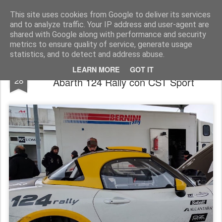
AutoMotoCorse.
Motorsport Random News 280912
This site uses cookies from Google to deliver its services
and to analyze traffic. Your IP address and user-agent are
shared with Google along with performance and security
metrics to ensure quality of service, generate usage
statistics, and to detect and address abuse.
Totò Riolo e Gianfranco Rappa nel Trofeo
FEB
LEARN MORE
GOT IT
28
Abarth 124 Rally con CST Sport