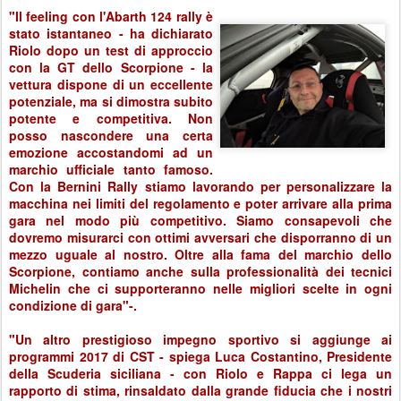
"Il feeling con l'Abarth 124 rally è
stato istantaneo - ha dichiarato
Riolo dopo un test di approccio
con la GT dello Scorpione - la
vettura dispone di un eccellente
potenziale, ma si dimostra subito
potente e competitiva. Non
posso nascondere una certa
emozione accostandomi ad un
marchio ufficiale tanto famoso.
Con la Bernini Rally stiamo lavorando per personalizzare la
macchina nei limiti del regolamento e poter arrivare alla prima
gara nel modo più competitivo. Siamo consapevoli che
dovremo misurarci con ottimi avversari che disporranno di un
mezzo uguale al nostro. Oltre alla fama del marchio dello
Scorpione, contiamo anche sulla professionalità dei tecnici
Michelin che ci supporteranno nelle migliori scelte in ogni
condizione di gara"-.
"Un altro prestigioso impegno sportivo si aggiunge ai
programmi 2017 di CST - spiega Luca Costantino, Presidente
della Scuderia siciliana - con Riolo e Rappa ci lega un
rapporto di stima, rinsaldato dalla grande fiducia che i nostri