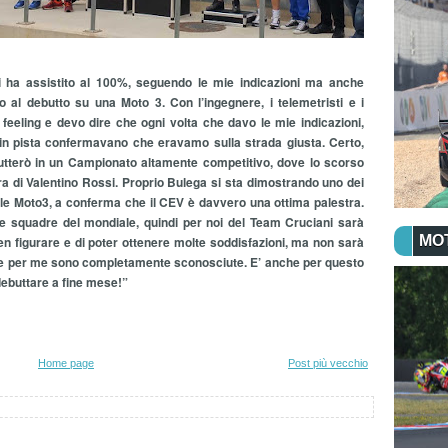
 ha assistito al 100%, seguendo le mie indicazioni ma anche
al debutto su una Moto 3. Con l’ingegnere, i telemetristi e i
feeling e devo dire che ogni volta che davo le mie indicazioni,
 in pista confermavano che eravamo sulla strada giusta. Certo,
utterò in un Campionato altamente competitivo, dove lo scorso
a di Valentino Rossi. Proprio Bulega si sta dimostrando uno dei
le Moto3, a conferma che il CEV è davvero una ottima palestra.
e squadre del mondiale, quindi per noi del Team Cruciani sarà
MO
en figurare e di poter ottenere molte soddisfazioni, ma non sarà
piste per me sono completamente sconosciute. E’ anche per questo
debuttare a fine mese!”
Home page
Post più vecchio