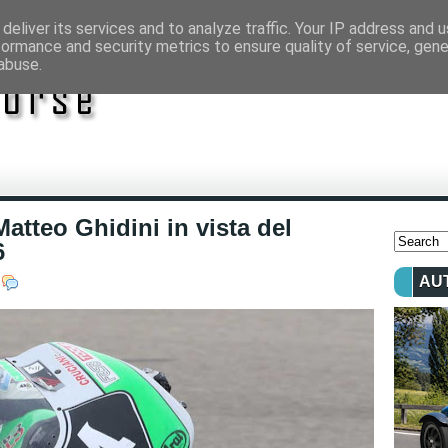
deliver its services and to analyze traffic. Your IP address and 
formance and security metrics to ensure quality of service, gen
abuse.
Matteo Ghidini in vista del
6
AU