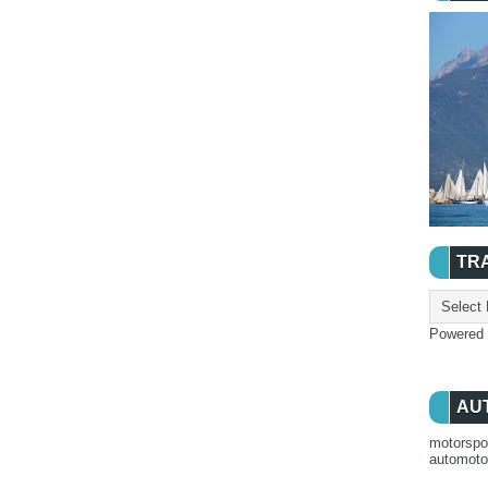
TR
Powered
AU
motorspo
automot