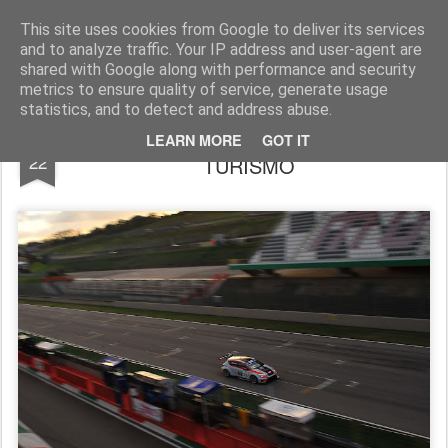
AutoMotoCorse.
Motorsport Random News 280912
This site uses cookies from Google to deliver its services
and to analyze traffic. Your IP address and user-agent are
shared with Google along with performance and security
metrics to ensure quality of service, generate usage
statistics, and to detect and address abuse.
NEL 2016 SARÀ CAMPIONATO ITALIANO
NOV
LEARN MORE
GOT IT
22
TURISMO