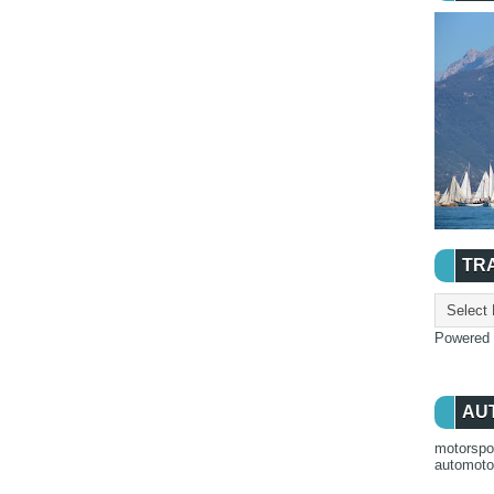
TR
Powered
AU
motorspo
automot