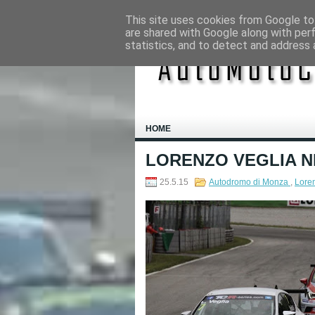
This site uses cookies from Google to 
are shared with Google along with per
statistics, and to detect and address 
HOME
LORENZO VEGLIA N
25.5.15
Autodromo di Monza
,
Lore