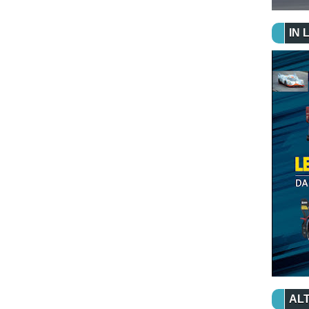
IN 
ALT