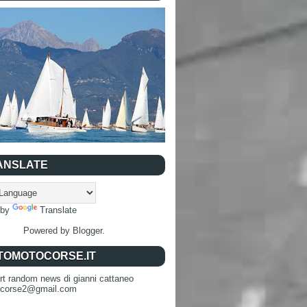
ANSLATE
 by
Translate
Powered by
Blogger
.
TOMOTOCORSE.IT
rt random news di gianni cattaneo
ocorse2@gmail.com