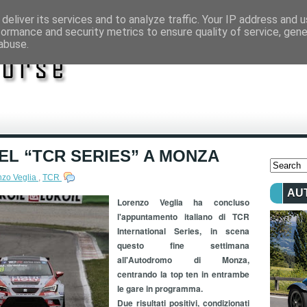
deliver its services and to analyze traffic. Your IP address and 
formance and security metrics to ensure quality of service, gen
abuse.
EL “TCR SERIES” A MONZA
nzo Veglia
,
TCR
AU
Lorenzo Veglia ha concluso
l'appuntamento italiano di TCR
International Series, in scena
questo fine settimana
all'Autodromo di Monza,
centrando la top ten in entrambe
le gare in programma.
Due risultati positivi, condizionati