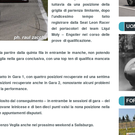
tuttavia da una posizione della
griglia di partenza limitante, dopo
l'undicesimo tempo fatto
registrare dalla Seat Leon Racer
UOM
del portacolori del team Liqui
Moly – Engstler nel corso delle
prove di qualificazione.
a partire dalla quinta fila in entrambe le manche, non potendo
iglia nella gara conclusiva, con una top ten di qualifica mancata
tto in Gara 1, con quattro posizioni recuperate ed una settima
osizioni recuperate anche in Gara 2, nonostante alcuni problemi
o la performance.
iosito dal conseguimento – in entrambe le sessioni di gara – del
FO
ovane leinicese e di ben dieci punti valsi la nona posizione nella
e appuntamenti disputati.
renzo Veglia anche nel prossimo weekend a Salisburgo.