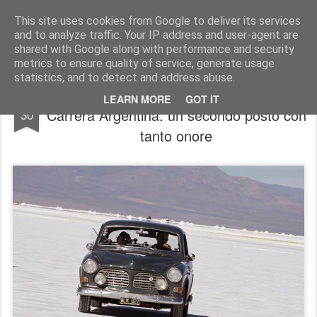
AutoMotoCorse.
Motorsport Random News 280912
This site uses cookies from Google to deliver its services
and to analyze traffic. Your IP address and user-agent are
shared with Google along with performance and security
metrics to ensure quality of service, generate usage
statistics, and to detect and address abuse.
Volvo e Nino Margiotta alla VIII Gran
APR
LEARN MORE
GOT IT
Carrera Argentina: un secondo posto con
30
tanto onore