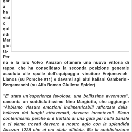
gar
a
ha
vist
o
qui
ndi
Mar
giot
ta-
Per
no e la loro Volvo Amazon ottenere una nuova vittoria di
tappa, che ha consolidato la seconda posizione generale
assoluta alle spalle dell’equipaggio vincitore Erejomovich-
Llanos (su Porsche 911) e davanti agli altri italiani Gamberini-
Bergamaschi (su Alfa Romeo Giulietta Spider).
"E’ stata un’esperienza favolosa, una bellissima avventura”
,
racconta un soddisfattissimo Nino Margiotta, che aggiunge:
“Abbiamo vissuto emozioni indimenticabili rafforzate dalla
bellezza dei luoghi attraversati, davvero incantevoli. Siano
contentissimi perché si è trattato di una gara per nulla banale
e ci siamo trovati davvero a nostro agio con la splendida
Amazon 122S che ci era stata affidata. Ma la soddisfazione