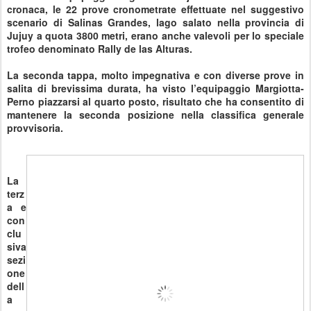
cronaca, le 22 prove cronometrate effettuate nel suggestivo
scenario di Salinas Grandes, lago salato nella provincia di
Jujuy a quota 3800 metri, erano anche valevoli per lo speciale
trofeo denominato Rally de las Alturas.
La seconda tappa, molto impegnativa e con diverse prove in
salita di brevissima durata, ha visto l’equipaggio Margiotta-
Perno piazzarsi al quarto posto, risultato che ha consentito di
mantenere la seconda posizione nella classifica generale
provvisoria.
La
terz
a e
con
clu
siva
sezi
one
dell
a