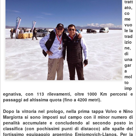
tratt
ato,
co
me
vuo
le la
trad
izio
ne,
di
una
gar
a
mol
to
imp
egnativa, con 113 rilevamenti, oltre 1000 Km percorsi e
passaggi ad altissima quota (fino a 4200 metri).
Dopo la vittoria nel prologo, nella prima tappa Volvo e Nino
Margiotta si sono imposti sul campo con il minor numero di
penalità accumulate e concludendo al secondo posto in
classifica (con pochissimi punti di distacco) alle spalle del
fortissimo equipaggio argentino Erejomovich-Llanos. Per la