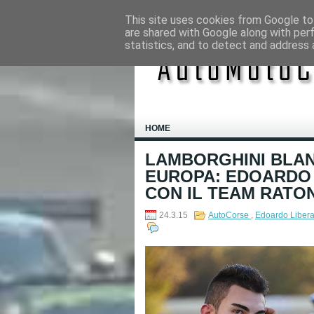
This site uses cookies from Google to 
are shared with Google along with per
statistics, and to detect and address 
HOME
LAMBORGHINI BLA
EUROPA: EDOARDO 
CON IL TEAM RATO
24.3.15
AutoCorse
,
Edoardo Libera