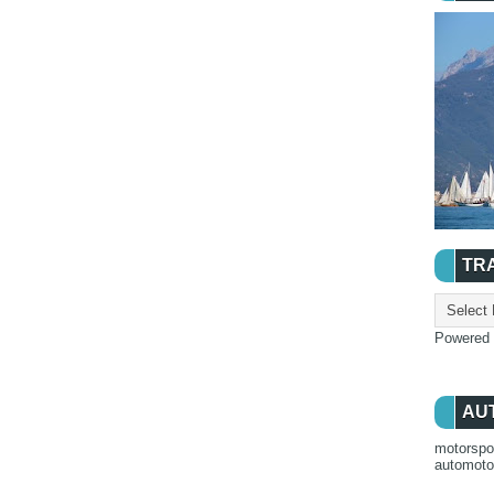
TR
Powered
AU
motorspo
automot