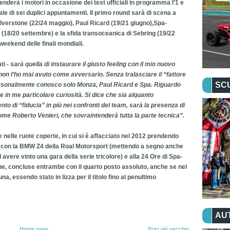
derà i motori in occasione dei test ufficiali in programma l’1 e
otale di sei duplici appuntamenti. Il primo round sarà di scena a
ilverstone (22/24 maggio), Paul Ricard (19/21 giugno),Spa-
(18/20 settembre) e la sfida transoceanica di Sebring (19/22
weekend delle finali mondiali.
ti
- sarà quella di instaurare il giusto feeling con il mio nuovo
n l’ho mai avuto come avversario. Senza tralasciare il “fattore
SC
 personalmente conosco solo Monza, Paul Ricard e Spa. Riguardo
are in me particolare curiosità. Si dice che sia alquanto
o di “fiducia” in più nei confronti del team, sarà la presenza di
me Roberto Venieri, che sovraintenderà tutta la parte tecnica”.
e nelle ruote coperte, in cui si è affacciato nel 2012 prendendo
o con la BMW Z4 della Roal Motorsport (mettendo a segno anche
avere vinto una gara della serie tricolore) e alla 24 Ore di Spa-
e, concluse entrambe con il quarto posto assoluto, anche se nel
a, essendo stato in lizza per il titolo fino al penultimo
AU
Home page
Post più vecchio