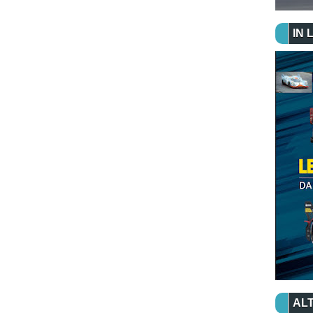
IN 
ALT