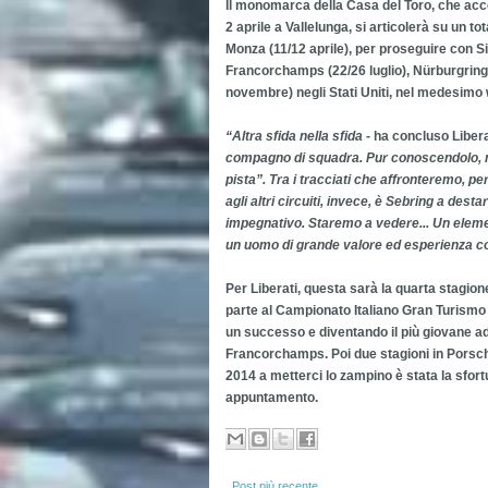
Il monomarca della Casa del Toro, che accen
2 aprile a Vallelunga, si articolerà su un t
Monza (11/12 aprile), per proseguire con S
Francorchamps (22/26 luglio), Nürburgring 
novembre) negli Stati Uniti, nel medesimo 
“Altra sfida nella sfida -
ha concluso Libera
compagno di squadra. Pur conoscendolo, no
pista”. Tra i tracciati che affronteremo,
agli altri circuiti, invece, è Sebring a dest
impegnativo. Staremo a vedere... Un element
un uomo di grande valore ed esperienza co
Per Liberati, questa sarà la quarta stagion
parte al Campionato Italiano Gran Turism
un successo e diventando il più giovane ad 
Francorchamps. Poi due stagioni in Porsch
2014 a metterci lo zampino è stata la sfortun
appuntamento.
Post più recente