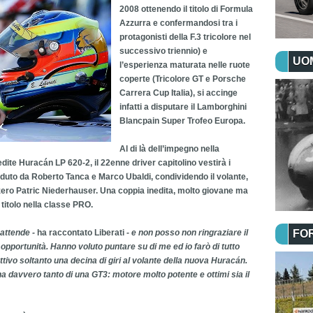
2008 ottenendo il titolo di Formula
Azzurra e confermandosi tra i
protagonisti della F.3 tricolore nel
successivo triennio) e
UOM
l’esperienza maturata nelle ruote
coperte (Tricolore GT e Porsche
Carrera Cup Italia), si accinge
infatti a disputare il Lamborghini
Blancpain Super Trofeo Europa.
Al di là dell’impegno nella
edite Huracán LP 620-2, il 22enne driver capitolino vestirà i
duto da Roberto Tanca e Marco Ubaldi, condividendo il volante,
izzero Patric Niederhauser. Una coppia inedita, molto giovane ma
 titolo nella classe PRO.
 attende -
ha raccontato Liberati
- e non posso non ringraziare il
FO
opportunità. Hanno voluto puntare su di me ed io farò di tutto
’attivo soltanto una decina di giri al volante della nuova Huracán.
a davvero tanto di una GT3: motore molto potente e ottimi sia il