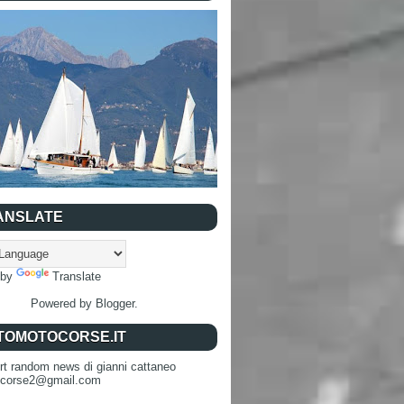
ANSLATE
 by
Translate
Powered by
Blogger
.
TOMOTOCORSE.IT
rt random news di gianni cattaneo
ocorse2@gmail.com