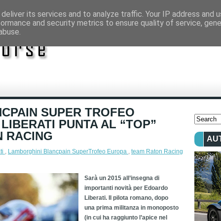
deliver its services and to analyze traffic. Your IP address and 
formance and security metrics to ensure quality of service, gen
abuse.
NCPAIN SUPER TROFEO
LIBERATI PUNTA AL “TOP”
N RACING
AU
ti
,
Lamborghini Blancpain SuperTrofeo Europa
,
team Raton Racing
Sarà un 2015 all’insegna di
importanti novità per Edoardo
Liberati. Il pilota romano, dopo
una prima militanza in monoposto
(in cui ha raggiunto l’apice nel