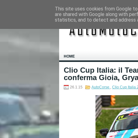
This site uses cookies from Google to 
are shared with Google along with per
statistics, and to detect and address 
HOME
Clio Cup Italia: il T
conferma Gioia, Gryaz
26.1.15
AutoCorse
,
Clio Cup Italia