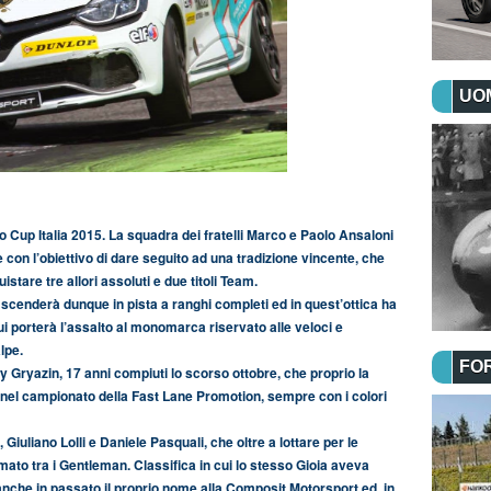
UOM
o Cup Italia 2015. La squadra dei fratelli Marco e Paolo Ansaloni
 con l’obiettivo di dare seguito ad una tradizione vincente, che
stare tre allori assoluti e due titoli Team.
scenderà dunque in pista a ranghi completi ed in quest’ottica ha
cui porterà l’assalto al monomarca riservato alle veloci e
lpe.
FO
 Gryazin, 17 anni compiuti lo scorso ottobre, che proprio la
 nel campionato della Fast Lane Promotion, sempre con i colori
, Giuliano Lolli e Daniele Pasquali, che oltre a lottare per le
imato tra i Gentleman. Classifica in cui lo stesso Gioia aveva
 anche in passato il proprio nome alla Composit Motorsport ed, in