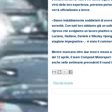
virtù della loro esperienza, potranno port
verrà ufficializzato a breve.
«Siamo indubbiamente soddisfatti di avere gi
serenità. Con tutti loro abbiamo già un so
riprova che svolgiamo un lavoro positivo sia 
Luciano, Giuliano, Daniele e Nikolay ripong
stagione impegnativa». - è stato il comment
Mentre mancano oltre due mesi e mezzo al
del 12 aprile, il team Composit Motorsport 
anche nelle settimane precedenti il round 
Post più recente