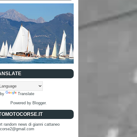
ANSLATE
 by
Translate
Powered by
Blogger
.
TOMOTOCORSE.IT
rt random news di gianni cattaneo
ocorse2@gmail.com