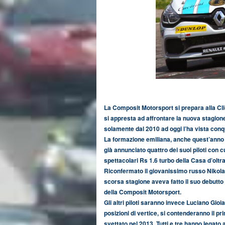
La Composit Motorsport si prepara alla Cli
si appresta ad affrontare la nuova stagione
solamente dal 2010 ad oggi l’ha vista conqui
La formazione emiliana, anche quest’anno 
già annunciato quattro dei suoi piloti con 
spettacolari Rs 1.6 turbo della Casa d’oltra
Riconfermato il giovanissimo russo Nikolay
scorsa stagione aveva fatto il suo debutto
della Composit Motorsport.
Gli altri piloti saranno invece Luciano Gioia
posizioni di vertice, si contenderanno il pr
svettato nel 2013. Tutti e tre hanno legato