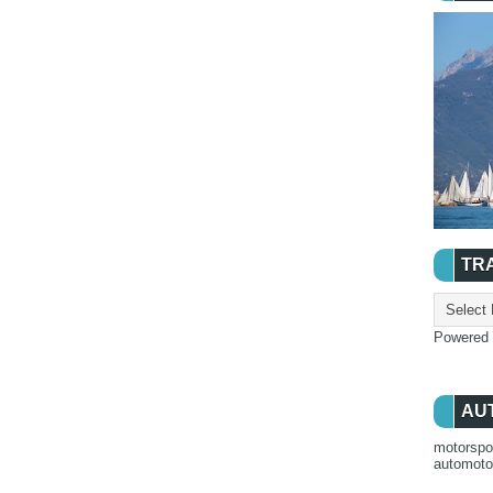
TR
Powered
AU
motorspo
automot