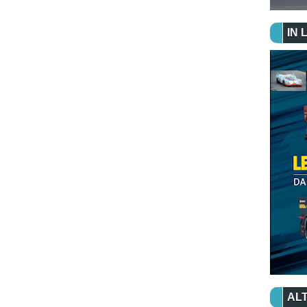
IN 
ALT