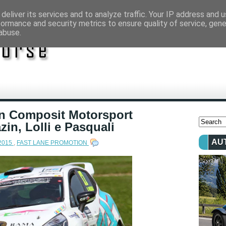
deliver its services and to analyze traffic. Your IP address and 
formance and security metrics to ensure quality of service, gen
abuse.
ean Composit Motorsport
in, Lolli e Pasquali
AU
 2015
,
FAST LANE PROMOTION