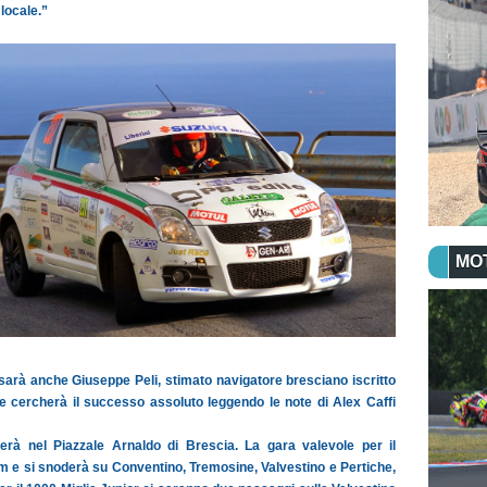
 locale.”
MO
i sarà anche Giuseppe Peli, stimato navigatore bresciano iscritto
 cercherà il successo assoluto leggendo le note di Alex Caffi
derà nel Piazzale Arnaldo di Brescia. La gara valevole per il
 e si snoderà su Conventino, Tremosine, Valvestino e Pertiche,