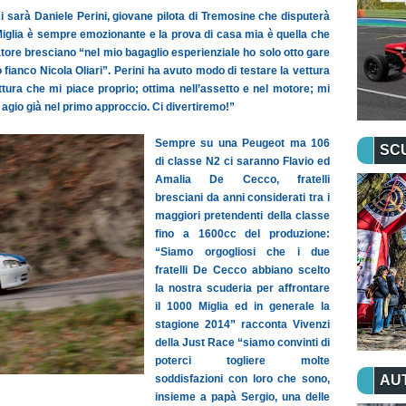
sarà Daniele Perini, giovane pilota di Tremosine che disputerà
00 Miglia è sempre emozionante e la prova di casa mia è quella che
ore bresciano “nel mio bagaglio esperienziale ho solo otto gare
fianco Nicola Oliari”. Perini ha avuto modo di testare la vettura
ttura che mi piace proprio; ottima nell’assetto e nel motore; mi
 agio già nel primo approccio. Ci divertiremo!”
Sempre su una Peugeot ma 106
SC
di classe N2 ci saranno Flavio ed
Amalia De Cecco, fratelli
bresciani da anni considerati tra i
maggiori pretendenti della classe
fino a 1600cc del produzione:
“Siamo orgogliosi che i due
fratelli De Cecco abbiano scelto
la nostra scuderia per affrontare
il 1000 Miglia ed in generale la
stagione 2014” racconta Vivenzi
della Just Race “siamo convinti di
poterci togliere molte
soddisfazioni con loro che sono,
AU
insieme a papà Sergio, una delle