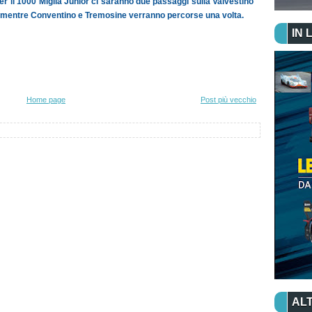
Per il 1000 Miglia Junior ci saranno due passaggi sulla Valvestino
e, mentre Conventino e Tremosine verranno percorse una volta.
IN 
Home page
Post più vecchio
ALT