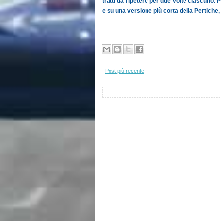
tratti da ripetere per due volte ciascuno. 
e su una versione più corta della Pertich
Post più recente