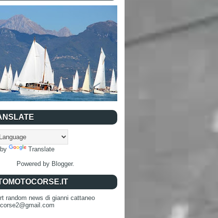
ANSLATE
 by
Translate
Powered by
Blogger
.
TOMOTOCORSE.IT
rt random news di gianni cattaneo
ocorse2@gmail.com