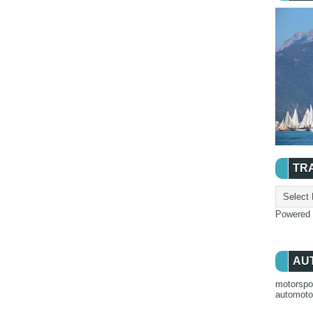
TR
Powered
AU
motorspo
automot