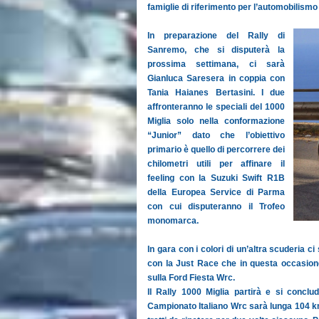
famiglie di riferimento per l’automobilismo
In preparazione del Rally di
Sanremo, che si disputerà la
prossima settimana, ci sarà
Gianluca Saresera in coppia con
Tania Haianes Bertasini. I due
affronteranno le speciali del 1000
Miglia solo nella conformazione
“Junior” dato che l’obiettivo
primario è quello di percorrere dei
chilometri utili per affinare il
feeling con la Suzuki Swift R1B
della Europea Service di Parma
con cui disputeranno il Trofeo
monomarca.
In gara con i colori di un’altra scuderia c
con la Just Race che in questa occasione
sulla Ford Fiesta Wrc.
Il Rally 1000 Miglia partirà e si conclu
Campionato Italiano Wrc sarà lunga 104 km