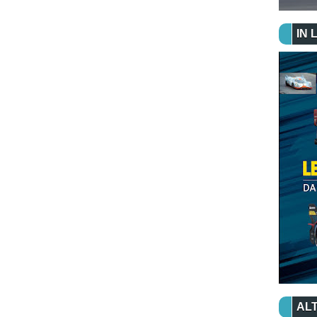
IN 
ALT