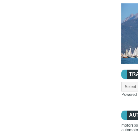
TR
Powered
AU
motorspo
automot