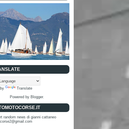
ANSLATE
 by
Translate
Powered by
Blogger
.
TOMOTOCORSE.IT
rt random news di gianni cattaneo
ocorse2@gmail.com