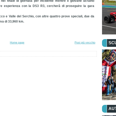
 nel finale di giornata per incidente mentre il giovane ucraino
fare esperienza con la DS3 R3, cercherà di proseguire la gara
cco e Valle del Serchio, con altre quattro prove speciali, due da
iva di 33,960 km.
SC
Home page
Post più vecchio
AU