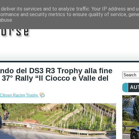
deliver its services and to analyze traffic. Your IP address and 
formance and security metrics to ensure quality of service, gen
abuse.
ando del DS3 R3 Trophy alla fine
37° Rally “Il Ciocco e Valle del
AU
Citroen Racing Trophy