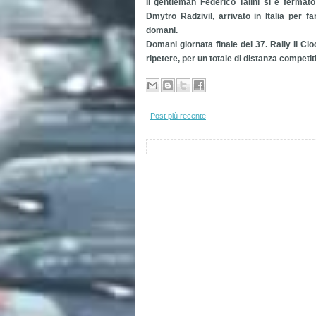
Il gentleman Federico Talini si è fermato
Dmytro Radzivil, arrivato in Italia per 
domani.
Domani giornata finale del 37. Rally Il Cio
ripetere, per un totale di distanza competit
Post più recente