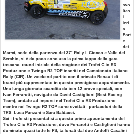
svo
ltas
i
ieri
a
Fort
e
dei
Marmi, sede della partenza del 37° Rally Il Ciocco e Valle del
Serchio, si è da poco conclusa la prima tappa della gara
toscana, round iniziale della stagione dei Trofei Clio R3
Produzione e Twingo R2 TOP inseriti nel Campionato Italiano
Rally (CIR). Un weekend partito con il primato Renault di
brand più rappresentato in questo prestigioso appuntamento.
Una lunga giornata scandita da ben 12 prove speciali, con
Ivan Ferrarotti, navigato da David Castiglioni (Best Racing
Team), andato ad imporsi nel Trofei Clio R3 Produzione,
mentre nel Twingo R2 TOP sono svettati i portacolori della
TRS, Luca Panzani e Sara Baldacci.
Sei i trofeisti presentatisi a questo primo appuntamento del
Trofeo Clio R3 Produzione, dove Ferrarotti e Castiglioni hanno
dominato quasi tutte le PS, tallonati dal duo Andolfi-Casalini