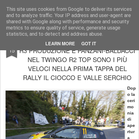
AutoMotoCorse.
Motorsport Random News 280912
This site uses cookies from Google to deliver its services
and to analyze traffic. Your IP address and user-agent are
shared with Google along with performance and security
metrics to ensure quality of service, generate usage
statistics, and to detect and address abuse.
FERRAROTTI-CASTIGLIONI NEL CLIO
MAR
LEARN MORE
GOT IT
R3 PRODUZIONE E PANZANI-BALDACCI
15
NEL TWINGO R2 TOP SONO I PIÙ
VELOCI NELLA PRIMA TAPPA DEL
RALLY IL CIOCCO E VALLE SERCHIO
Dop
o la
ceri
mo
nia
di
ape
rtur
a