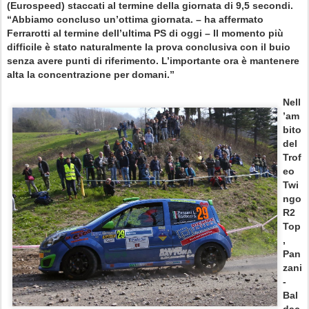
(Eurospeed) staccati al termine della giornata di 9,5 secondi.
“Abbiamo concluso un’ottima giornata. – ha affermato
Ferrarotti al termine dell’ultima PS di oggi – Il momento più
difficile è stato naturalmente la prova conclusiva con il buio
senza avere punti di riferimento. L’importante ora è mantenere
alta la concentrazione per domani.”
Nell
’am
bito
del
Trof
eo
Twi
ngo
R2
Top
,
Pan
zani
-
Bal