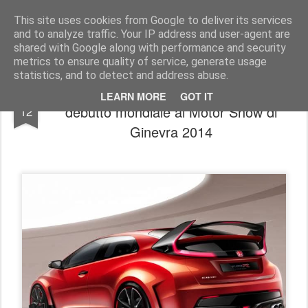
AutoMotoCorse.
Motorsport Random News 280912
This site uses cookies from Google to deliver its services
and to analyze traffic. Your IP address and user-agent are
shared with Google along with performance and security
metrics to ensure quality of service, generate usage
statistics, and to detect and address abuse.
Honda Civic Type R Concept fa il suo
FEB
LEARN MORE
GOT IT
debutto mondiale al Motor Show di
12
Ginevra 2014