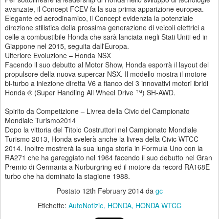
avanzate, il Concept FCEV fa la sua prima apparizione europea.
Elegante ed aerodinamico, il Concept evidenzia la potenziale
direzione stilistica della prossima generazione di veicoli elettrici a
celle a combustibile Honda che sarà lanciata negli Stati Uniti ed in
Giappone nel 2015, seguita dall'Europa.
Ulteriore Evoluzione – Honda NSX
Facendo il suo debutto al Motor Show, Honda esporrà il layout del
propulsore della nuova supercar NSX. Il modello mostra il motore
bi-turbo a iniezione diretta V6 a fianco dei 3 innovativi motori ibridi
Honda ® (Super Handling All Wheel Drive ™) SH-AWD.
Spirito da Competizione – Livrea della Civic del Campionato
Mondiale Turismo2014
Dopo la vittoria del Titolo Costruttori nel Campionato Mondiale
Turismo 2013, Honda svelerà anche la livrea della Civic WTCC
2014. Inoltre mostrerà la sua lunga storia in Formula Uno con la
RA271 che ha gareggiato nel 1964 facendo il suo debutto nel Gran
Premio di Germania a Nurburgring ed il motore da record RA168E
turbo che ha dominato la stagione 1988.
Postato
12th February 2014
da
gc
Etichette:
AutoNotizie
HONDA
HONDA WTCC