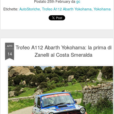
Postato
25th February
da
gc
Etichette:
AutoStoriche
Trofeo A112 Abarth Yokohama
Yokohama
Trofeo A112 Abarth Yokohama: la prima di
APR
14
Zanelli al Costa Smeralda