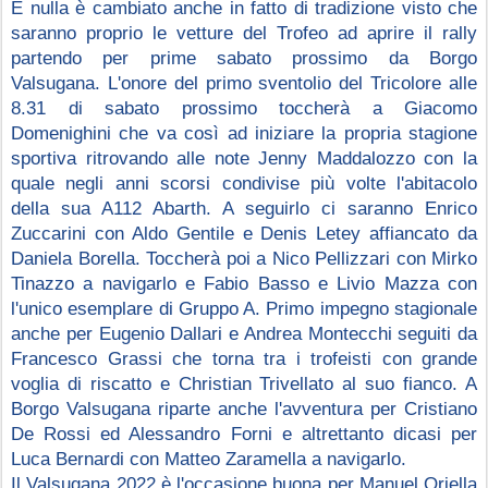
E nulla è cambiato anche in fatto di tradizione visto che 
saranno proprio le vetture del Trofeo ad aprire il rally 
partendo per prime sabato prossimo da Borgo 
Valsugana. L'onore del primo sventolio del Tricolore alle 
8.31 di sabato prossimo toccherà a Giacomo 
Domenighini che va così ad iniziare la propria stagione 
sportiva ritrovando alle note Jenny Maddalozzo con la 
quale negli anni scorsi condivise più volte l'abitacolo 
della sua A112 Abarth. A seguirlo ci saranno Enrico 
Zuccarini con Aldo Gentile e Denis Letey affiancato da 
Daniela Borella. Toccherà poi a Nico Pellizzari con Mirko 
Tinazzo a navigarlo e Fabio Basso e Livio Mazza con 
l'unico esemplare di Gruppo A. Primo impegno stagionale 
anche per Eugenio Dallari e Andrea Montecchi seguiti da 
Francesco Grassi che torna tra i trofeisti con grande 
voglia di riscatto e Christian Trivellato al suo fianco. A 
Borgo Valsugana riparte anche l'avventura per Cristiano 
De Rossi ed Alessandro Forni e altrettanto dicasi per 
Luca Bernardi con Matteo Zaramella a navigarlo.
Il Valsugana 2022 è l'occasione buona per Manuel Oriella 