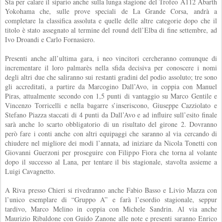
Sta per calare il sipario anche sulla lunga stagione del Trofeo A112 Abarth
Yokohama che, sulle prove speciali de La Grande Corsa, andrà a
completare la classifica assoluta e quelle delle altre categorie dopo che il
titolo è stato assegnato al termine del round dell’Elba di fine settembre, ad
Ivo Droandi e Carlo Fornasiero.
Presenti anche all’ultima gara, i neo vincitori cercheranno comunque di
incrementare il loro palmarès nella sfida decisiva per conoscere i nomi
degli altri due che saliranno sui restanti gradini del podio assoluto; tre sono
gli accreditati, a partire da Marcogino Dall’Avo, in coppia con Manuel
Piras, attualmente secondo con 1,5 punti di vantaggio su Marco Gentile e
Vincenzo Torricelli e nella bagarre s’inseriscono, Giuseppe Cazziolato e
Stefano Piazza staccati di 4 punti da Dall’Avo e ad influire sull’esito finale
sarà anche lo scarto obbligatorio di un risultato del girone 2. Dovranno
però fare i conti anche con altri equipaggi che saranno al via cercando di
chiudere nel migliore dei modi l’annata, ad iniziare da Nicola Tonetti con
Giovanni Guerzoni per proseguire con Filippo Fiora che torna al volante
dopo il successo al Lana, per tentare il bis stagionale, stavolta assieme a
Luigi Cavagnetto.
A Riva presso Chieri si rivedranno anche Fabio Basso e Livio Mazza con
l’unico esemplare di “Gruppo A” e farà l’esordio stagionale, seppur
tardivo, Marco Melino in coppia con Michele Sandrin. Al via anche
Maurizio Ribaldone con Guido Zanone alle note e presenti saranno Enrico