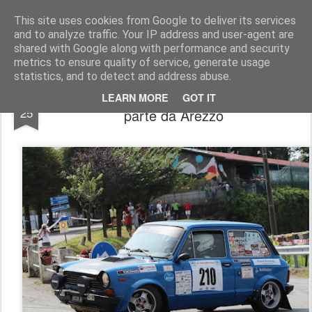
AutoMotoCorse.
Motorsport Random News 280912
This site uses cookies from Google to deliver its services
and to analyze traffic. Your IP address and user-agent are
shared with Google along with performance and security
metrics to ensure quality of service, generate usage
statistics, and to detect and address abuse.
Il Trofeo A112 Abarth Yokohama 2026
FEB
LEARN MORE
GOT IT
25
parte da Arezzo