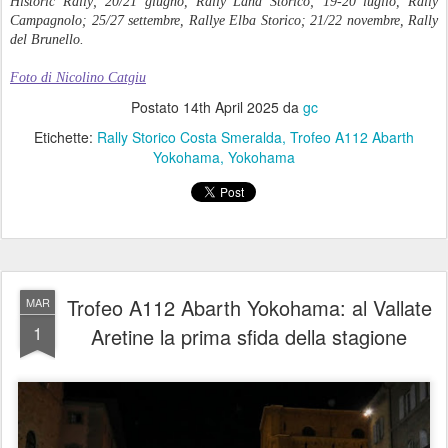
Historic Rally; 20/21 giugno, Rally Lana Storico; 19-20 luglio, Rally
Campagnolo; 25/27 settembre, Rallye Elba Storico; 21/22 novembre, Rally
del Brunello.
Foto di Nicolino Catgiu
Postato
14th April 2025
da
gc
Etichette:
Rally Storico Costa Smeralda
Trofeo A112 Abarth
Yokohama
Yokohama
Trofeo A112 Abarth Yokohama: al Vallate
MAR
1
Aretine la prima sfida della stagione