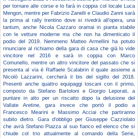
per tornare alle corse e lo farà in coppia col locale Luca 
Mengon, mentre per Fabrizio Zanelli e Claudio Zanni sarà 
la prima al rally trentino dove si rivedrà all'opera, una 
tantum, anche Nicola Cazzaro oramai in pianta stabile 
con le vetture moderne ma che non ha dimenticato il 
podio del 2019. Nemmeno Matteo Armellini ha potuto 
rinunciare al richiamo della gara di casa che già lo vide 
vincitore nel 2016 e sarà in coppia con Marco 
Comunello, mentre un altro vincitore del passato che si 
presenta al via è Raffaele Scalabrin il quale assieme a 
Nicolò Lazzarini, cercherà il bis del sigillo del 2018. 
Presenti anche quattro equipaggi toscani con il primo, 
composto da Stefano Bartoloni e Giorgio Leporati, a 
puntare in alto per un riscatto dopo la delusione del 
Vallate Aretine, gara invece che portò il podio a 
Francesco Mearini e Massimo Acciai che partiranno 
subito dietro. Gara d'obbligo per Giuseppe Cazziolato 
che avrà Stefano Piazza al suo fianco ed elenco che si 
chiude col trio attualmente al comando della Serie, 