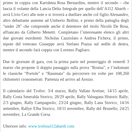
primo in coppia con Karishma Rosa Bernardins, mentre il secondo – che
lascia il volante della Lancia Delta Integrale per quello dell’A112 Abarth –
avrà Livio Ceci alle note e si troverà a duellare anche col figlio Alessandro,
altro debuttante assieme ad Umberto Bollini, e primo della pattuglia degli
“under 28” che comprende anche il detentore del titolo Nicolò De Rosa,
affiancato da Gilberto Menetti. Completano l’interessante elenco gli altri
due giovani esordienti: Nicholas Cazziolato e Andrea Fichera; il primo,
nipote del veterano Giuseppe avrà Stefano Piazza sul sedile di destra,
mentre il secondo farà coppia con Lorenzo Pagliaro.
Due le giornate di gara, con la prima parte nel pomeriggio di venerdì 3
marzo che propone il doppio passaggio sulla prova “Rosina”, e l’indomani
le classiche “Portole” e “Rassinata” da percorrere tre volte per 108,260
chilometri cronometrati. Partenza ed arrivo ad Arezzo.
Il calendario del Trofeo: 3/4 marzo, Rally Vallate Aretine; 14/15 aprile,
Rally Costa Smeralda Storico; 28/29 aprile, Rally Valsugana Historic Rally;
2/3 giugno, Rally Campagnolo; 23/24 giugno, Rally Lana Storico; 14/16
settembre, Rallye Elba Storico; 10/11 novembre, Rally del Brunello; 24/25
novembre, La Grande Corsa
Ulteriore info:
www.trofeoa112abarth.com