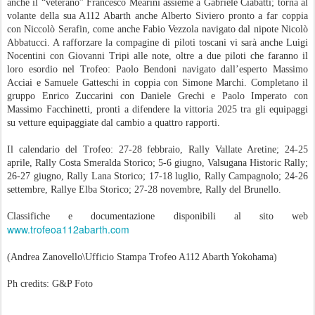
anche il “veterano” Francesco Mearini assieme a Gabriele Ciabatti; torna al
volante della sua A112 Abarth anche Alberto Siviero pronto a far coppia
con Niccolò Serafin, come anche Fabio Vezzola navigato dal nipote Nicolò
Abbatucci. A rafforzare la compagine di piloti toscani vi sarà anche Luigi
Nocentini con Giovanni Tripi alle note, oltre a due piloti che faranno il
loro esordio nel Trofeo: Paolo Bendoni navigato dall’esperto Massimo
Acciai e Samuele Gatteschi in coppia con Simone Marchi. Completano il
gruppo Enrico Zuccarini con Daniele Grechi e Paolo Imperato con
Massimo Facchinetti, pronti a difendere la vittoria 2025 tra gli equipaggi
su vetture equipaggiate dal cambio a quattro rapporti.
Il calendario del Trofeo: 27-28 febbraio, Rally Vallate Aretine; 24-25
aprile, Rally Costa Smeralda Storico; 5-6 giugno, Valsugana Historic Rally;
26-27 giugno, Rally Lana Storico; 17-18 luglio, Rally Campagnolo; 24-26
settembre, Rallye Elba Storico; 27-28 novembre, Rally del Brunello.
Classifiche e documentazione disponibili al sito web
www.trofeoa112abarth.com
(Andrea Zanovello\Ufficio Stampa Trofeo A112 Abarth Yokohama)
Ph credits: G&P Foto