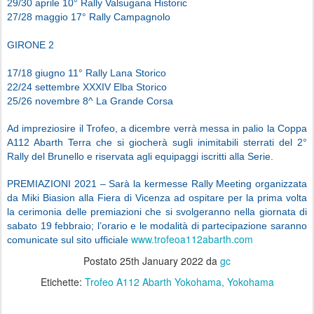
29/30 aprile 10° Rally Valsugana Historic
27/28 maggio 17° Rally Campagnolo
GIRONE 2
17/18 giugno 11° Rally Lana Storico
22/24 settembre XXXIV Elba Storico
25/26 novembre 8^ La Grande Corsa
Ad impreziosire il Trofeo, a dicembre verrà messa in palio la Coppa
A112 Abarth Terra che si giocherà sugli inimitabili sterrati del 2°
Rally del Brunello e riservata agli equipaggi iscritti alla Serie.
PREMIAZIONI 2021 – Sarà la kermesse Rally Meeting organizzata
da Miki Biasion alla Fiera di Vicenza ad ospitare per la prima volta
la cerimonia delle premiazioni che si svolgeranno nella giornata di
sabato 19 febbraio; l’orario e le modalità di partecipazione saranno
www.trofeoa112abarth.com
comunicate sul sito ufficiale
Postato
25th January 2022
da
gc
Etichette:
Trofeo A112 Abarth Yokohama
Yokohama