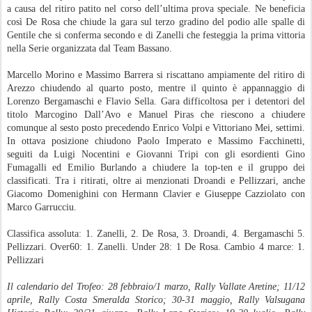
a causa del ritiro patito nel corso dell’ultima prova speciale. Ne beneficia
così De Rosa che chiude la gara sul terzo gradino del podio alle spalle di
Gentile che si conferma secondo e di Zanelli che festeggia la prima vittoria
nella Serie organizzata dal Team Bassano.
Marcello Morino e Massimo Barrera si riscattano ampiamente del ritiro di
Arezzo chiudendo al quarto posto, mentre il quinto è appannaggio di
Lorenzo Bergamaschi e Flavio Sella. Gara difficoltosa per i detentori del
titolo Marcogino Dall’Avo e Manuel Piras che riescono a chiudere
comunque al sesto posto precedendo Enrico Volpi e Vittoriano Mei, settimi.
In ottava posizione chiudono Paolo Imperato e Massimo Facchinetti,
seguiti da Luigi Nocentini e Giovanni Tripi con gli esordienti Gino
Fumagalli ed Emilio Burlando a chiudere la top-ten e il gruppo dei
classificati. Tra i ritirati, oltre ai menzionati Droandi e Pellizzari, anche
Giacomo Domenighini con Hermann Clavier e Giuseppe Cazziolato con
Marco Garrucciu.
Classifica assoluta: 1. Zanelli, 2. De Rosa, 3. Droandi, 4. Bergamaschi 5.
Pellizzari. Over60: 1. Zanelli. Under 28: 1 De Rosa. Cambio 4 marce: 1.
Pellizzari
Il calendario del Trofeo: 28 febbraio/1 marzo, Rally Vallate Aretine; 11/12
aprile, Rally Costa Smeralda Storico; 30-31 maggio, Rally Valsugana