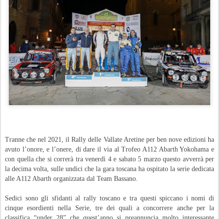
Tranne che nel 2021, il Rally delle Vallate Aretine per ben nove edizioni ha
avuto l’onore, e l’onere, di dare il via al Trofeo A112 Abarth Yokohama e
con quella che si correrà tra venerdì 4 e sabato 5 marzo questo avverrà per
la decima volta, sulle undici che la gara toscana ha ospitato la serie dedicata
alle A112 Abarth organizzata dal Team Bassano.
Sedici sono gli sfidanti al rally toscano e tra questi spiccano i nomi di
cinque esordienti nella Serie, tre dei quali a concorrere anche per la
classifica “under 28” che quest’anno si preannuncia molto interessante