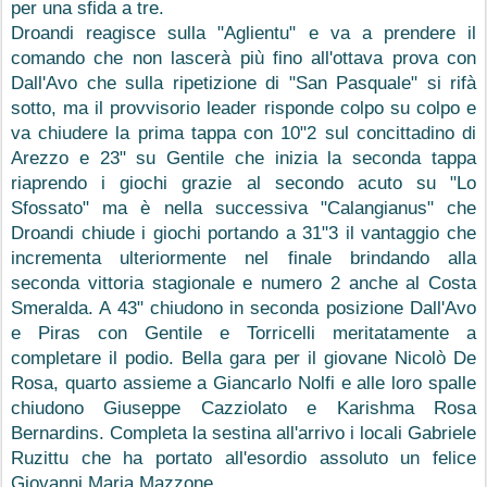
per una sfida a tre.
Droandi reagisce sulla "Aglientu" e va a prendere il 
comando che non lascerà più fino all'ottava prova con 
Dall'Avo che sulla ripetizione di "San Pasquale" si rifà 
sotto, ma il provvisorio leader risponde colpo su colpo e 
va chiudere la prima tappa con 10"2 sul concittadino di 
Arezzo e 23" su Gentile che inizia la seconda tappa 
riaprendo i giochi grazie al secondo acuto su "Lo 
Sfossato" ma è nella successiva "Calangianus" che 
Droandi chiude i giochi portando a 31"3 il vantaggio che 
incrementa ulteriormente nel finale brindando alla 
seconda vittoria stagionale e numero 2 anche al Costa 
Smeralda. A 43" chiudono in seconda posizione Dall'Avo 
e Piras con Gentile e Torricelli meritatamente a 
completare il podio. Bella gara per il giovane Nicolò De 
Rosa, quarto assieme a Giancarlo Nolfi e alle loro spalle 
chiudono Giuseppe Cazziolato e Karishma Rosa 
Bernardins. Completa la sestina all'arrivo i locali Gabriele 
Ruzittu che ha portato all'esordio assoluto un felice 
Giovanni Maria Mazzone.