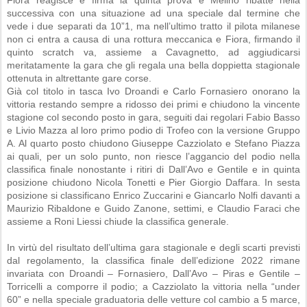
Fiora reagisce e firma la quinta prova e Melino ribatte nella
successiva con una situazione ad una speciale dal termine che
vede i due separati da 10”1, ma nell’ultimo tratto il pilota milanese
non ci entra a causa di una rottura meccanica e Fiora, firmando il
quinto scratch va, assieme a Cavagnetto, ad aggiudicarsi
meritatamente la gara che gli regala una bella doppietta stagionale
ottenuta in altrettante gare corse.
Già col titolo in tasca Ivo Droandi e Carlo Fornasiero onorano la
vittoria restando sempre a ridosso dei primi e chiudono la vincente
stagione col secondo posto in gara, seguiti dai regolari Fabio Basso
e Livio Mazza al loro primo podio di Trofeo con la versione Gruppo
A. Al quarto posto chiudono Giuseppe Cazziolato e Stefano Piazza
ai quali, per un solo punto, non riesce l’aggancio del podio nella
classifica finale nonostante i ritiri di Dall’Avo e Gentile e in quinta
posizione chiudono Nicola Tonetti e Pier Giorgio Daffara. In sesta
posizione si classificano Enrico Zuccarini e Giancarlo Nolfi davanti a
Maurizio Ribaldone e Guido Zanone, settimi, e Claudio Faraci che
assieme a Roni Liessi chiude la classifica generale.
In virtù del risultato dell’ultima gara stagionale e degli scarti previsti
dal regolamento, la classifica finale dell’edizione 2022 rimane
invariata con Droandi – Fornasiero, Dall’Avo – Piras e Gentile –
Torricelli a comporre il podio; a Cazziolato la vittoria nella “under
60” e nella speciale graduatoria delle vetture col cambio a 5 marce,