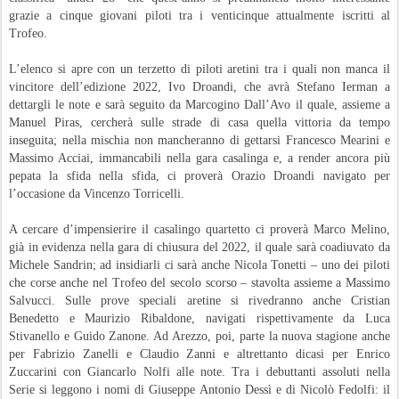
grazie a cinque giovani piloti tra i venticinque attualmente iscritti al
Trofeo.
L’elenco si apre con un terzetto di piloti aretini tra i quali non manca il
vincitore dell’edizione 2022, Ivo Droandi, che avrà Stefano Ierman a
dettargli le note e sarà seguito da Marcogino Dall’Avo il quale, assieme a
Manuel Piras, cercherà sulle strade di casa quella vittoria da tempo
inseguita; nella mischia non mancheranno di gettarsi Francesco Mearini e
Massimo Acciai, immancabili nella gara casalinga e, a render ancora più
pepata la sfida nella sfida, ci proverà Orazio Droandi navigato per
l’occasione da Vincenzo Torricelli.
A cercare d’impensierire il casalingo quartetto ci proverà Marco Melino,
già in evidenza nella gara di chiusura del 2022, il quale sarà coadiuvato da
Michele Sandrin; ad insidiarli ci sarà anche Nicola Tonetti – uno dei piloti
che corse anche nel Trofeo del secolo scorso – stavolta assieme a Massimo
Salvucci. Sulle prove speciali aretine si rivedranno anche Cristian
Benedetto e Maurizio Ribaldone, navigati rispettivamente da Luca
Stivanello e Guido Zanone. Ad Arezzo, poi, parte la nuova stagione anche
per Fabrizio Zanelli e Claudio Zanni e altrettanto dicasi per Enrico
Zuccarini con Giancarlo Nolfi alle note. Tra i debuttanti assoluti nella
Serie si leggono i nomi di Giuseppe Antonio Dessì e di Nicolò Fedolfi: il