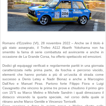
Romano d'Ezzelino (VI), 28 novembre 2022 – Anche se il titolo è
già stato assegnato, il Trofeo A112 Abarth Yokohama non ha
smentito la fama di serie combattuta ed avvincente e anche in
occasione de La Grande Corsa, ha offerto spettacolo ed emozioni.
Dodici gli equipaggi verificati e regolarmente partiti in una giornata
caratterizzata nella prima parte, da foschia e percorso viscido,
elementi che hanno portato a più di un’uscita di strada come
successo a Denis Letey e Nadir Bionaz e anche a Marcogino
Dall’Avo e Manuel Piras. Partono forte Filippo Fiora e Luigi
Cavagnetto che vincono le prime tre prove e chiudono il primo giro
con 15”5 su Marco Melino e Michele Sandrin i quali dimezzano il
distacco vincendo la quarta speciale, nel corso della quale si
ritirano anche Marco Gentile e Vincenzo Torricelli.