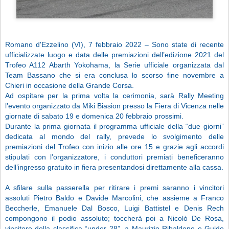
Romano d'Ezzelino (VI), 7 febbraio 2022 – Sono state di recente
ufficializzate luogo e data delle premiazioni dell’edizione 2021 del
Trofeo A112 Abarth Yokohama, la Serie ufficiale organizzata dal
Team Bassano che si era conclusa lo scorso fine novembre a
Chieri in occasione della Grande Corsa.
Ad ospitare per la prima volta la cerimonia, sarà Rally Meeting
l’evento organizzato da Miki Biasion presso la Fiera di Vicenza nelle
giornate di sabato 19 e domenica 20 febbraio prossimi.
Durante la prima giornata il programma ufficiale della “due giorni”
dedicata al mondo del rally, prevede lo svolgimento delle
premiazioni del Trofeo con inizio alle ore 15 e grazie agli accordi
stipulati con l’organizzatore, i conduttori premiati beneficeranno
dell’ingresso gratuito in fiera presentandosi direttamente alla cassa.
A sfilare sulla passerella per ritirare i premi saranno i vincitori
assoluti Pietro Baldo e Davide Marcolini, che assieme a Franco
Beccherle, Emanuele Dal Bosco, Luigi Battistel e Denis Rech
compongono il podio assoluto; toccherà poi a Nicolò De Rosa,
vincitore della classifica “under 28”, a Maurizio Ribaldone e Guido