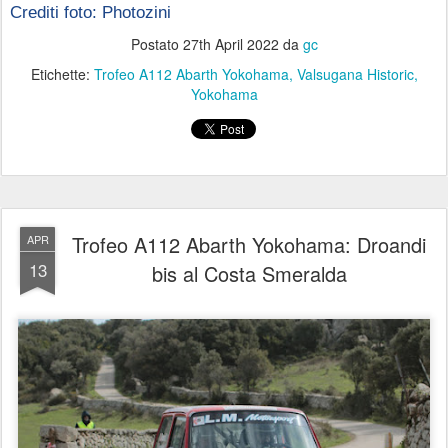
Crediti foto: Photozini 
Postato
27th April 2022
da
gc
Etichette:
Trofeo A112 Abarth Yokohama
Valsugana Historic
Yokohama
Trofeo A112 Abarth Yokohama: Droandi
APR
13
bis al Costa Smeralda