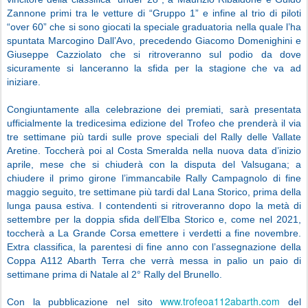
Zannone primi tra le vetture di “Gruppo 1” e infine al trio di piloti
“over 60” che si sono giocati la speciale graduatoria nella quale l’ha
spuntata Marcogino Dall’Avo, precedendo Giacomo Domenighini e
Giuseppe Cazziolato che si ritroveranno sul podio da dove
sicuramente si lanceranno la sfida per la stagione che va ad
iniziare.
Congiuntamente alla celebrazione dei premiati, sarà presentata
ufficialmente la tredicesima edizione del Trofeo che prenderà il via
tre settimane più tardi sulle prove speciali del Rally delle Vallate
Aretine. Toccherà poi al Costa Smeralda nella nuova data d’inizio
aprile, mese che si chiuderà con la disputa del Valsugana; a
chiudere il primo girone l’immancabile Rally Campagnolo di fine
maggio seguito, tre settimane più tardi dal Lana Storico, prima della
lunga pausa estiva. I contendenti si ritroveranno dopo la metà di
settembre per la doppia sfida dell’Elba Storico e, come nel 2021,
toccherà a La Grande Corsa emettere i verdetti a fine novembre.
Extra classifica, la parentesi di fine anno con l’assegnazione della
Coppa A112 Abarth Terra che verrà messa in palio un paio di
settimane prima di Natale al 2° Rally del Brunello.
www.trofeoa112abarth.com
Con la pubblicazione nel sito
del