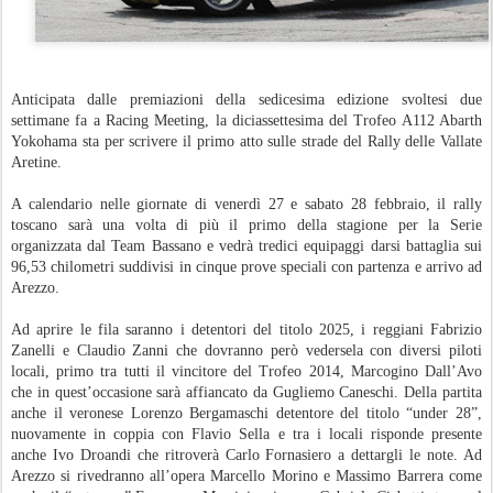
Anticipata dalle premiazioni della sedicesima edizione svoltesi due
settimane fa a Racing Meeting, la diciassettesima del Trofeo A112 Abarth
Yokohama sta per scrivere il primo atto sulle strade del Rally delle Vallate
Aretine.
A calendario nelle giornate di venerdì 27 e sabato 28 febbraio, il rally
toscano sarà una volta di più il primo della stagione per la Serie
organizzata dal Team Bassano e vedrà tredici equipaggi darsi battaglia sui
96,53 chilometri suddivisi in cinque prove speciali con partenza e arrivo ad
Arezzo.
Ad aprire le fila saranno i detentori del titolo 2025, i reggiani Fabrizio
Zanelli e Claudio Zanni che dovranno però vedersela con diversi piloti
locali, primo tra tutti il vincitore del Trofeo 2014, Marcogino Dall’Avo
che in quest’occasione sarà affiancato da Gugliemo Caneschi. Della partita
anche il veronese Lorenzo Bergamaschi detentore del titolo “under 28”,
nuovamente in coppia con Flavio Sella e tra i locali risponde presente
anche Ivo Droandi che ritroverà Carlo Fornasiero a dettargli le note. Ad
Arezzo si rivedranno all’opera Marcello Morino e Massimo Barrera come