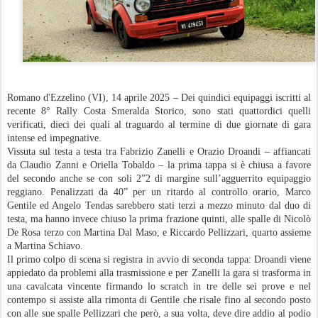
Romano d'Ezzelino (VI), 14 aprile 2025 – Dei quindici equipaggi iscritti al
recente 8° Rally Costa Smeralda Storico, sono stati quattordici quelli
verificati, dieci dei quali al traguardo al termine di due giornate di gara
intense ed impegnative.
Vissuta sul testa a testa tra Fabrizio Zanelli e Orazio Droandi – affiancati
da Claudio Zanni e Oriella Tobaldo – la prima tappa si è chiusa a favore
del secondo anche se con soli 2”2 di margine sull’agguerrito equipaggio
reggiano. Penalizzati da 40” per un ritardo al controllo orario, Marco
Gentile ed Angelo Tendas sarebbero stati terzi a mezzo minuto dal duo di
testa, ma hanno invece chiuso la prima frazione quinti, alle spalle di Nicolò
De Rosa terzo con Martina Dal Maso, e Riccardo Pellizzari, quarto assieme
a Martina Schiavo.
Il primo colpo di scena si registra in avvio di seconda tappa: Droandi viene
appiedato da problemi alla trasmissione e per Zanelli la gara si trasforma in
una cavalcata vincente firmando lo scratch in tre delle sei prove e nel
contempo si assiste alla rimonta di Gentile che risale fino al secondo posto
con alle sue spalle Pellizzari che però, a sua volta, deve dire addio al podio