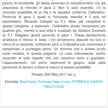
pizzico di incredulità, gli stessi avversari si complimentano ma già
preparano la rivincita in gara 2. Non ci sarà scambio, c’è la
concreta possibilità di un bis e la squadra conferma Collivadino.
Partenza di gara 2 quasi in fotocopia, stavolta è il solo ed
espertissimo Riccardo Calegari su F.J. Silva, già campione in
questa categoria, a superarlo. Collivadino studia l’avversario per
qualche giro, mentre a sua volta è incalzato da Giuliano Zecchetti
su F.J. Reggiani, giunto secondo in gara 1. Passa decisamente
all’attacco e ritorna in testa. I tre arriveranno staccati tra loro in
meno di un secondo, sufficiente però a Collivadino per cominciare il
campionato a punteggio pieno. Un binomio che a questo punto
vuole recitare, in questa stagione, un ruolo interessante, contro
avversari di tutto rispetto che non staranno certo a guardare.
L’appuntamento, nel primo week-end di giugno, sulla pista
parmense di Varano ci darà la misura di queste possibilità.
Postato
26th May 2017
da
gc
Etichette:
AutoCorse
Formula Class Junior
FORMULA JUNIOR
Riponi Corse