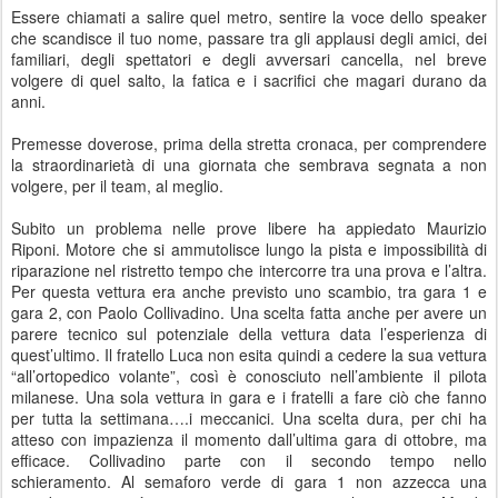
Essere chiamati a salire quel metro, sentire la voce dello speaker
che scandisce il tuo nome, passare tra gli applausi degli amici, dei
familiari, degli spettatori e degli avversari cancella, nel breve
volgere di quel salto, la fatica e i sacrifici che magari durano da
anni.
Premesse doverose, prima della stretta cronaca, per comprendere
la straordinarietà di una giornata che sembrava segnata a non
volgere, per il team, al meglio.
Subito un problema nelle prove libere ha appiedato Maurizio
Riponi. Motore che si ammutolisce lungo la pista e impossibilità di
riparazione nel ristretto tempo che intercorre tra una prova e l’altra.
Per questa vettura era anche previsto uno scambio, tra gara 1 e
gara 2, con Paolo Collivadino. Una scelta fatta anche per avere un
parere tecnico sul potenziale della vettura data l’esperienza di
quest’ultimo. Il fratello Luca non esita quindi a cedere la sua vettura
“all’ortopedico volante”, così è conosciuto nell’ambiente il pilota
milanese. Una sola vettura in gara e i fratelli a fare ciò che fanno
per tutta la settimana….i meccanici. Una scelta dura, per chi ha
atteso con impazienza il momento dall’ultima gara di ottobre, ma
efficace. Collivadino parte con il secondo tempo nello
schieramento. Al semaforo verde di gara 1 non azzecca una