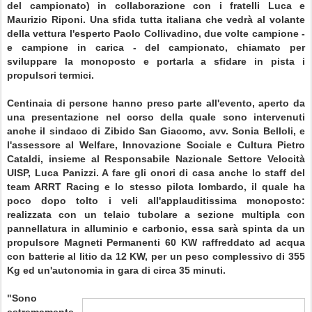
del campionato) in collaborazione con i fratelli Luca e
Maurizio Riponi. Una sfida tutta italiana che vedrà al volante
della vettura l'esperto Paolo Collivadino, due volte campione -
e campione in carica - del campionato, chiamato per
sviluppare la monoposto e portarla a sfidare in pista i
propulsori termici.
Centinaia di persone hanno preso parte all'evento, aperto da
una presentazione nel corso della quale sono intervenuti
anche il sindaco di Zibido San Giacomo, avv. Sonia Belloli, e
l'assessore al Welfare, Innovazione Sociale e Cultura Pietro
Cataldi, insieme al Responsabile Nazionale Settore Velocità
UISP, Luca Panizzi. A fare gli onori di casa anche lo staff del
team ARRT Racing e lo stesso pilota lombardo, il quale ha
poco dopo tolto i veli all'applauditissima monoposto:
realizzata con un telaio tubolare a sezione multipla con
pannellatura in alluminio e carbonio, essa sarà spinta da un
propulsore Magneti Permanenti 60 KW raffreddato ad acqua
con batterie al litio da 12 KW, per un peso complessivo di 355
Kg ed un'autonomia in gara di circa 35 minuti.
"Sono