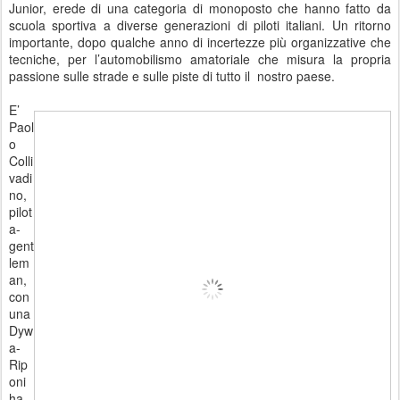
Junior, erede di una categoria di monoposto che hanno fatto da
scuola sportiva a diverse generazioni di piloti italiani. Un ritorno
importante, dopo qualche anno di incertezze più organizzative che
tecniche, per l’automobilismo amatoriale che misura la propria
passione sulle strade e sulle piste di tutto il nostro paese.
E’
Paol
o
Colli
vadi
no,
pilot
a-
gent
lem
an,
con
una
Dyw
a-
Rip
oni
ha