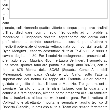
con
quis
tare
il
cam
pionato, collezionando quattro vittorie e cinque podi; nove risultati
utili su dieci gare, con un solo ritiro dovuto ad un problema
meccanico. L’Ortopedico Volante, soprannome che deriva dalla
professione, ha portato l’esperienza necessaria per sfruttare al
meglio il potenziale di questa vettura, nata con i consigli tecnici di
Dydo Monguzzi, esperto costruttore di telai F1-F.5000 e 3000 a
cavallo degli anni ’80. Per il sodalizio melegnanese, presente alla
premiazione con Maurizio Riponi e Laura Berlingeri, il suggello ad
una storia sportiva familiare partita già dagli anni ’60-’70, con le
formula 875 Monza della SCAM (Squadra Corse Automobili
Melegnano), con papà Orazio e zio Carlo, sotto l’attenta
supervisione del nonno Giuseppe alla Formula Junior odierna,
guidata e gestita dai fratelli Luca e Maurizio. Tre generazioni a
saggiare l’asfalto di tutte le piste italiane, con la quarta che
comincia a fare capolino, almeno come presenza alla vita familiare
che si trasferisce ai box nei week-end di gara. Per la vettura di
Collivadino è altrettanto importante segnalare l’ausilio tecnico di
Roberto Gianelle, un prezioso aiuto al Team che rimane fortemente