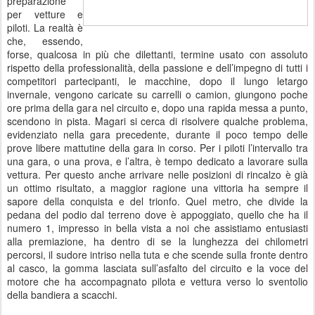
preparazione
per vetture e
piloti. La realtà è
che, essendo,
forse, qualcosa in più che dilettanti, termine usato con assoluto
rispetto della professionalità, della passione e dell’impegno di tutti i
competitori partecipanti, le macchine, dopo il lungo letargo
invernale, vengono caricate su carrelli o camion, giungono poche
ore prima della gara nel circuito e, dopo una rapida messa a punto,
scendono in pista. Magari si cerca di risolvere qualche problema,
evidenziato nella gara precedente, durante il poco tempo delle
prove libere mattutine della gara in corso. Per i piloti l’intervallo tra
una gara, o una prova, e l’altra, è tempo dedicato a lavorare sulla
vettura. Per questo anche arrivare nelle posizioni di rincalzo è già
un ottimo risultato, a maggior ragione una vittoria ha sempre il
sapore della conquista e del trionfo. Quel metro, che divide la
pedana del podio dal terreno dove è appoggiato, quello che ha il
numero 1, impresso in bella vista a noi che assistiamo entusiasti
alla premiazione, ha dentro di se la lunghezza dei chilometri
percorsi, il sudore intriso nella tuta e che scende sulla fronte dentro
al casco, la gomma lasciata sull’asfalto del circuito e la voce del
motore che ha accompagnato pilota e vettura verso lo sventolio
della bandiera a scacchi.