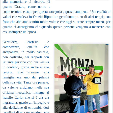
alla memoria e al ricordo, di
quanto Orazio, come uomo e
come tecnico, è stato per questa categoria e questo ambiente.
Una eredità di
valori che vedeva in Orazio Riponi un gentiluomo, uno di altri tempi; una
frase che abbiamo sentito molte volte e che oggi si sente sempre meno, per
quanto ci accorgiamo che quando queste persone vengono a mancare con
essi scompare un’epoca.
Gentilezza, cortesia e
competenza, qualità che
anteponeva, in modo naturale,
non costruito, nei rapporti con
le tante persone con cui veniva
in contatto, grazie anche al suo
lavoro, che insieme alla
famiglia era uno dei pilastri
della sua vita. Tante ore passate,
da valente artigiano, nella sua
officina meccanica, insieme al
fratello Carlo, che si è via via
ingrandita, grazie all’impegno e
alla dedizione di entrambi, doti
peculiari di una generazione che