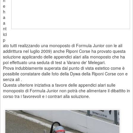
h
e
h
a
a
nt
ici
p
ato tutti realizzando una monoposto di Formula Junior con le ali
addirittura nel luglio 2009) anche Riponi Corse ha provato questa
soluzione applicando delle appendici alari alla monoposto che ha
poi effettuato una seduta di test a Varano de' Melegari.
Prova indubbiamente superata dal punto di vista estetico come è
possibile constatare dalle foto della Dywa della Riponi Corse con e
senza ali .
Questa ulteriore iniziativa a favore delle appendici alari sulle
monoposto di Formula Junior non potrà che alimentare il dibattito in
corso tra i favorevoli e i contrari alla soluzione.