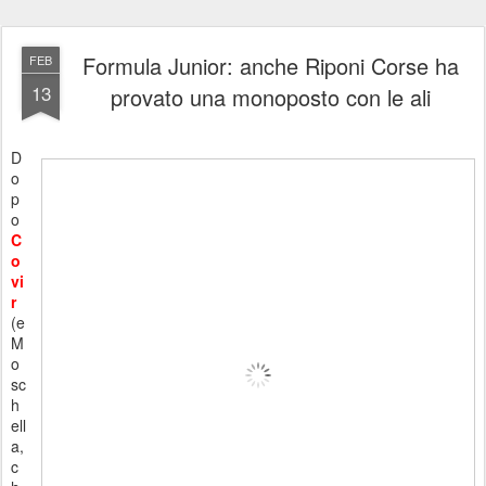
Formula Junior: anche Riponi Corse ha
FEB
13
provato una monoposto con le ali
D
o
p
o
C
o
vi
r
(e
M
o
sc
h
ell
a,
c