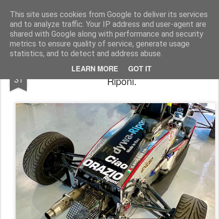
AutoMotoCorse.
Motorsport Random News 280912
This site uses cookies from Google to deliver its services
and to analyze traffic. Your IP address and user-agent are
shared with Google along with performance and security
metrics to ensure quality of service, generate usage
statistics, and to detect and address abuse.
La Formula Junior a Monza ricorda Orazio
OCT
LEARN MORE
GOT IT
31
Riponi.