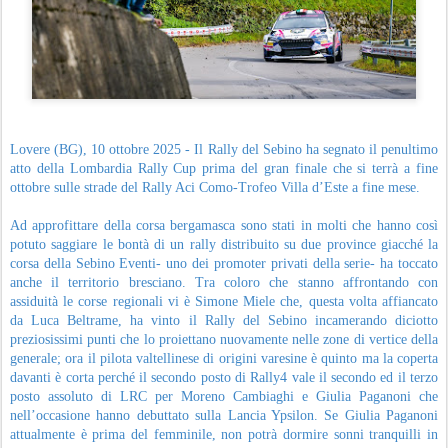
Lovere (BG), 10 ottobre 2025 - Il Rally del Sebino ha segnato il penultimo
atto della Lombardia Rally Cup prima del gran finale che si terrà a fine
ottobre sulle strade del Rally Aci Como-Trofeo Villa d’Este a fine mese.
Ad approfittare della corsa bergamasca sono stati in molti che hanno così
potuto saggiare le bontà di un rally distribuito su due province giacché la
corsa della Sebino Eventi- uno dei promoter privati della serie- ha toccato
anche il territorio bresciano. Tra coloro che stanno affrontando con
assiduità le corse regionali vi è Simone Miele che, questa volta affiancato
da Luca Beltrame, ha vinto il Rally del Sebino incamerando diciotto
preziosissimi punti che lo proiettano nuovamente nelle zone di vertice della
generale; ora il pilota valtellinese di origini varesine è quinto ma la coperta
davanti è corta perché il secondo posto di Rally4 vale il secondo ed il terzo
posto assoluto di LRC per Moreno Cambiaghi e Giulia Paganoni che
nell’occasione hanno debuttato sulla Lancia Ypsilon. Se Giulia Paganoni
attualmente è prima del femminile, non potrà dormire sonni tranquilli in