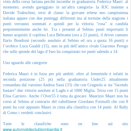
vista della corsa lariana perché incombe in graduatoria Federica Mauri: al
momento, avendo gareggiato in un’altra categoria- la R3C insieme a
Davide Todeschini, terzi di classe- la giovane erbese neo campionessa
italiana appare con due punteggi differenti ma al termine della stagione i
punti verranno sommati e quindi per la vittoria “rosa” si candida
prepotentemente anche lei. Tra i presenti al Sebino punti importanti li
hanno acquisiti il copilota Luca Beltrame (ora a 21 punti), il driver camuno
Ilario Bondioni (secondo assoluto al Sebino ed ora a quota 16 punti) e
l’orobico Luca Gualdi (15), uno in più dell’amico rivale Giacomo Perego
che sulle sponde del lago d’Iseo ha conquistato tre punti salendo a 14.
Uno sguardo alle categorie
Federica Mauri è in lizza per più ambiti: oltre al femminile è infatti in
seconda posizione (25 pt) nella graduatoria Under25 attualmente
comandata dal varesino Andrea Sassi (33) che con Crugnola si sta “facendo
bastare” due vittorie assolute al Laghi e al 1000 Miglia. Terza con 15 punti
Elisa Carriero. Anche l’Over55 è tutta da giocare. Maurizio Mauri non ha
corso al Sebino al contrario del valtellinese Giordano Formolli che con 8
punti ha così appaiato Mauri in cima alla classifica con 14 punti. Al Rally
di Como i verdetti conclusivi.
Tutte le classifiche sono on line sul sito
www.automobileclublombardia.it