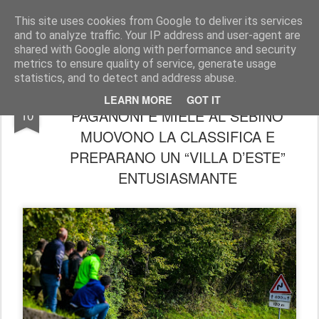
AutoMotoCorse.
Motorsport Random News 280912
This site uses cookies from Google to deliver its services
and to analyze traffic. Your IP address and user-agent are
shared with Google along with performance and security
metrics to ensure quality of service, generate usage
statistics, and to detect and address abuse.
LOMBARDIA RALLY CUP: CAMBIAGHI,
OCT
LEARN MORE
GOT IT
PAGANONI E MIELE AL SEBINO
10
MUOVONO LA CLASSIFICA E
PREPARANO UN “VILLA D’ESTE”
ENTUSIASMANTE