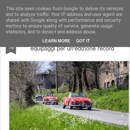
AutoMotoCorse.
Motorsport Random News 280912
This site uses cookies from Google to deliver its services
and to analyze traffic. Your IP address and user-agent are
shared with Google along with performance and security
metrics to ensure quality of service, generate usage
statistics, and to detect and address abuse.
19ª Franciacorta Historic 2026: 146
APR
LEARN MORE
GOT IT
16
equipaggi per un'edizione record