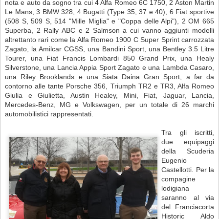
nota e auto da sogno tra cui 4 Alfa Romeo 6C 1750, 2 Aston Martin
Le Mans, 3 BMW 328, 4 Bugatti (Type 35, 37 e 40), 6 Fiat sportive
(508 S, 509 S, 514 "Mille Miglia" e "Coppa delle Alpi"), 2 OM 665
Superba, 2 Rally ABC e 2 Salmson a cui vanno aggiunti modelli
altrettanto rari come la Alfa Romeo 1900 C Super Sprint carrozzata
Zagato, la Amilcar CGSS, una Bandini Sport, una Bentley 3.5 Litre
Tourer, una Fiat Francis Lombardi 850 Grand Prix, una Healy
Silverstone, una Lancia Appia Sport Zagato e una Lambda Casaro,
una Riley Brooklands e una Siata Daina Gran Sport, a far da
contorno alle tante Porsche 356, Triumph TR2 e TR3, Alfa Romeo
Giulia e Giulietta, Austin Healey, Mini, Fiat, Jaguar, Lancia,
Mercedes-Benz, MG e Volkswagen, per un totale di 26 marchi
automobilistici rappresentati.
Tra gli iscritti,
due equipaggi
della Scuderia
Eugenio
Castellotti. Per la
compagine
lodigiana
saranno al via
del Franciacorta
Historic Aldo