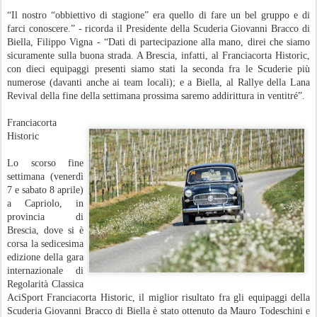
“Il nostro “obbiettivo di stagione” era quello di fare un bel gruppo e di
farci conoscere.” - ricorda il Presidente della Scuderia Giovanni Bracco di
Biella, Filippo Vigna - “Dati di partecipazione alla mano, direi che siamo
sicuramente sulla buona strada. A Brescia, infatti, al Franciacorta Historic,
con dieci equipaggi presenti siamo stati la seconda fra le Scuderie più
numerose (davanti anche ai team locali); e a Biella, al Rallye della Lana
Revival della fine della settimana prossima saremo addirittura in ventitré”.
Franciacorta
Historic
Lo scorso fine
settimana (venerdì
7 e sabato 8 aprile)
a Capriolo, in
provincia di
Brescia, dove si è
corsa la sedicesima
edizione della gara
internazionale di
Regolarità Classica
AciSport Franciacorta Historic, il miglior risultato fra gli equipaggi della
Scuderia Giovanni Bracco di Biella è stato ottenuto da Mauro Todeschini e