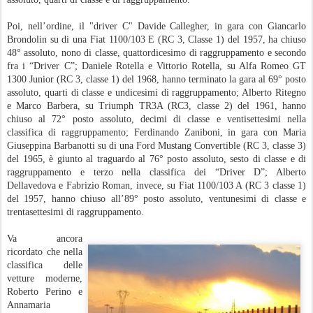
Poi, nell’ordine, il "driver C" Davide Callegher, in gara con Giancarlo
Brondolin su di una Fiat 1100/103 E (RC 3, Classe 1) del 1957, ha chiuso
48° assoluto, nono di classe, quattordicesimo di raggruppamento e secondo
fra i “Driver C”; Daniele Rotella e Vittorio Rotella, su Alfa Romeo GT
1300 Junior (RC 3, classe 1) del 1968, hanno terminato la gara al 69° posto
assoluto, quarti di classe e undicesimi di raggruppamento; Alberto Ritegno
e Marco Barbera, su Triumph TR3A (RC3, classe 2) del 1961, hanno
chiuso al 72° posto assoluto, decimi di classe e ventisettesimi nella
classifica di raggruppamento; Ferdinando Zaniboni, in gara con Maria
Giuseppina Barbanotti su di una Ford Mustang Convertible (RC 3, classe 3)
del 1965, è giunto al traguardo al 76° posto assoluto, sesto di classe e di
raggruppamento e terzo nella classifica dei “Driver D”; Alberto
Dellavedova e Fabrizio Roman, invece, su Fiat 1100/103 A (RC 3 classe 1)
del 1957, hanno chiuso all’89° posto assoluto, ventunesimi di classe e
trentasettesimi di raggruppamento.
Va ancora
ricordato che nella
classifica delle
vetture moderne,
Roberto Perino e
Annamaria