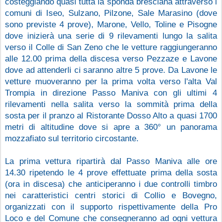
costeggiando quasi tutta la sponda bresciana attraverso i 
comuni di Iseo, Sulzano, Pilzone, Sale Marasino (dove 
sono previste 4 prove), Marone, Vello, Toline e Pisogne 
dove inizierà una serie di 9 rilevamenti lungo la salita 
verso il Colle di San Zeno che le vetture raggiungeranno 
alle 12.00 prima della discesa verso Pezzaze e Lavone 
dove ad attenderli ci saranno altre 5 prove. Da Lavone le 
vetture muoveranno per la prima volta verso l'alta Val 
Trompia in direzione Passo Maniva con gli ultimi 4 
rilevamenti nella salita verso la sommità prima della 
sosta per il pranzo al Ristorante Dosso Alto a quasi 1700 
metri di altitudine dove si apre a 360° un panorama 
mozzafiato sul territorio circostante.
La prima vettura ripartirà dal Passo Maniva alle ore 
14.30 ripetendo le 4 prove effettuate prima della sosta 
(ora in discesa) che anticiperanno i due controlli timbro 
nei caratteristici centri storici di Collio e Bovegno, 
organizzati con il supporto rispettivamente della Pro 
Loco e del Comune che consegneranno ad ogni vettura 