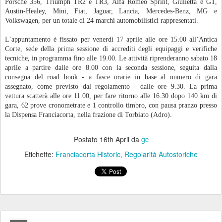
Porsche 356, Triumph TR2 e TR3, Alfa Romeo Sprint, Giulietta e GT,
Austin-Healey, Mini, Fiat, Jaguar, Lancia, Mercedes-Benz, MG e
Volkswagen, per un totale di 24 marchi automobilistici rappresentati.
L’appuntamento è fissato per venerdì 17 aprile alle ore 15.00 all’Antica
Corte, sede della prima sessione di accrediti degli equipaggi e verifiche
tecniche, in programma fino alle 19.00. Le attività riprenderanno sabato 18
aprile a partire dalle ore 8.00 con la seconda sessione, seguita dalla
consegna del road book - a fasce orarie in base al numero di gara
assegnato, come previsto dal regolamento - dalle ore 9.30. La prima
vettura scatterà alle ore 11.00, per fare ritorno alle 16.30 dopo 140 km di
gara, 62 prove cronometrate e 1 controllo timbro, con pausa pranzo presso
la Dispensa Franciacorta, nella frazione di Torbiato (Adro).
Postato
16th April
da
gc
Etichette:
Franciacorta Historic
Regolarità Autostoriche