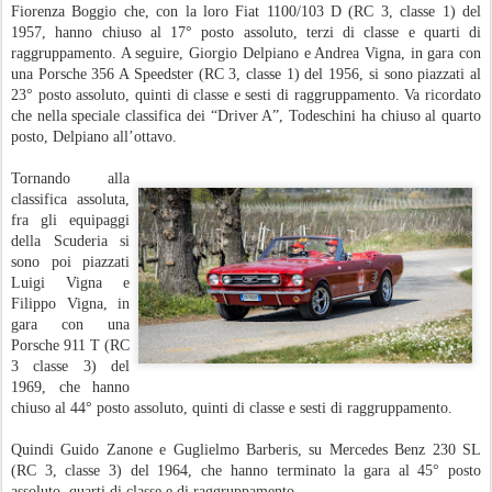
Fiorenza Boggio che, con la loro Fiat 1100/103 D (RC 3, classe 1) del
1957, hanno chiuso al 17° posto assoluto, terzi di classe e quarti di
raggruppamento. A seguire, Giorgio Delpiano e Andrea Vigna, in gara con
una Porsche 356 A Speedster (RC 3, classe 1) del 1956, si sono piazzati al
23° posto assoluto, quinti di classe e sesti di raggruppamento. Va ricordato
che nella speciale classifica dei “Driver A”, Todeschini ha chiuso al quarto
posto, Delpiano all’ottavo.
Tornando alla
classifica assoluta,
fra gli equipaggi
della Scuderia si
sono poi piazzati
Luigi Vigna e
Filippo Vigna, in
gara con una
Porsche 911 T (RC
3 classe 3) del
1969, che hanno
chiuso al 44° posto assoluto, quinti di classe e sesti di raggruppamento.
Quindi Guido Zanone e Guglielmo Barberis, su Mercedes Benz 230 SL
(RC 3, classe 3) del 1964, che hanno terminato la gara al 45° posto
assoluto, quarti di classe e di raggruppamento.