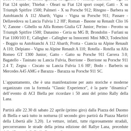
Fiat 124 spider; Thiebat - Oleari su Fiat 124 sport coupé; Gatti - X su
Triumph Spitfire 1500; Palmeri - X su Porsche 912; Ritegno - Barbera su
Autobianchi A 112 Abarth; Vigna - Vigna su Porsche 911; Passare -
Dellavedova su Lancia Fulvia 1.2 HF; Roman - Basone su Renault Clio 16
V; Zanone - Gibello su Alfa Romeo Giulia GT Junior; Perino - Perotto su
Triumph Spitfire 1500; Danasino - Ceria su MG B; Brondolin - Furlani su
Fiat 1100/103 E; Callegher - Callegher su Innocenti Mini MK3; Todeschini
- Boggio su Autobianchi A 112 Abarth; Protta - Ciancia su Alpine Renault
A 110; Delpiano - Vigna su Alpine Renault A 110; Rotella - Rotella su Alfa
Romeo GT 1300 Junior; Gatto - Gatto su Porsche 911 Carrera 3.0;
Bagatello - Tasinato su Lancia Fulvia, Borrione - Borrione su Porsche 911
2.4 T; Zegna - Ciscato su Lancia Fulvia 1.6 HF; Bodo - Barberis su
Mercedes A45 AMG e Barazza - Barazza su Porsche 911 SC.
L’appuntamento, che è una manifestazione per auto storiche e moderne
organizzato con la formula “Classic Experience”, è la parte “dinamica”
dell’evento di ACI Biella per ricordare i 50 anni del primo Rally della
Lana.
Partirà alle 22.30 di sabato 22 aprile (primo giro) dalla Piazza del Duomo
di Biella e sarà tutto in notturna (il secondo giro partirà da Piazza Martiri
della Libertà alle 3,20). Le vetture, infatti, tutte rigorosamente stradali,
percorreranno le strade della prima edizione del Rallye Lana, precedute