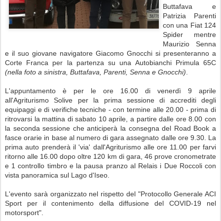
Buttafava e
Patrizia Parenti
con una Fiat 124
Spider mentre
Maurizio Senna
e il suo giovane navigatore Giacomo Gnocchi si presenteranno a
Corte Franca per la partenza su una Autobianchi Primula 65C
(nella foto a sinistra, Buttafava, Parenti, Senna e Gnocchi)
.
L'appuntamento è per le ore 16.00 di venerdì 9 aprile
all'Agriturismo Solive per la prima sessione di accrediti degli
equipaggi e di verifiche tecniche - con termine alle 20.00 - prima di
ritrovarsi la mattina di sabato 10 aprile, a partire dalle ore 8.00 con
la seconda sessione che anticiperà la consegna del Road Book a
fasce orarie in base al numero di gara assegnato dalle ore 9.30. La
prima auto prenderà il 'via' dall'Agriturismo alle ore 11.00 per farvi
ritorno alle 16.00 dopo oltre 120 km di gara, 46 prove cronometrate
e 1 controllo timbro e la pausa pranzo al Relais i Due Roccoli con
vista panoramica sul Lago d'Iseo.
L'evento sarà organizzato nel rispetto del "Protocollo Generale ACI
Sport per il contenimento della diffusione del COVID-19 nel
motorsport".