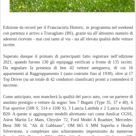
Edizione da record per il Franciacorta Historic, in programma nel weekend
con partenza e arrivo a Travagliato (BS), grazie sia all’altissimo numero di
adesioni ricevute - mai così tante al via - sia all’elevata qualità delle vetture
iscritte.
Superato dunque il primato di partecipanti fatto registrare nell’edizione
2021, quando furono 130 gli equipaggi verificati a fronte di 135 iscritti.
Da segnalare la presenza di ben 42 vetture anteguerra, di cui 16
appartenenti al Raggruppamento 1 (auto costruite fino al 1930), oltre ai 17
Top Driver (su un totale di 42 conduttori classificati) pronti a contendersi il
successo.
Come anticipato, non mancherà la qualità del parco auto, con un parterre di
assoluto prestigio e vetture da sogno: ben 7 Bugatti (Type 35, 37 e 40), 6
Fiat sportive (508 S, 514 e 1100 S), 3 Lancia Lambda e 2 Lancia Aurelia
B20. A queste si aggiungono modelli altrettanto rari come Amilcar CGSS,
Aston Martin Le Mans, Chrysler 72, Ford Model A Roadster, Mercedes-
Benz 300 SL “Ali di Gabbiano”, OM 665 S MM Superba e Healey
Silverstone, a completare uno schieramento impreziosito da numerose