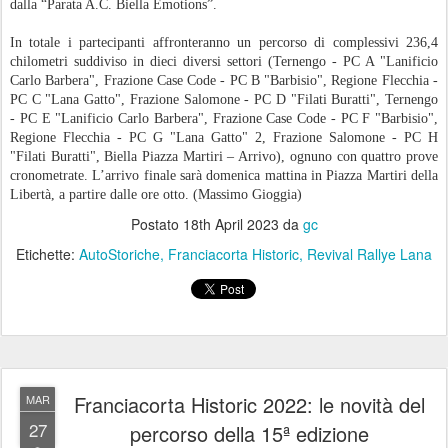
dalla “Parata A.C. Biella Emotions”.
In totale i partecipanti affronteranno un percorso di complessivi 236,4
chilometri suddiviso in dieci diversi settori (Ternengo - PC A "Lanificio
Carlo Barbera", Frazione Case Code - PC B "Barbisio", Regione Flecchia -
PC C "Lana Gatto", Frazione Salomone - PC D "Filati Buratti", Ternengo
- PC E "Lanificio Carlo Barbera", Frazione Case Code - PC F "Barbisio",
Regione Flecchia - PC G "Lana Gatto" 2, Frazione Salomone - PC H
"Filati Buratti", Biella Piazza Martiri – Arrivo), ognuno con quattro prove
cronometrate. L’arrivo finale sarà domenica mattina in Piazza Martiri della
Libertà, a partire dalle ore otto. (Massimo Gioggia)
Postato
18th April 2023
da
gc
Etichette:
AutoStoriche
Franciacorta Historic
Revival Rallye Lana
Franciacorta Historic 2022: le novità del
MAR
27
percorso della 15ª edizione