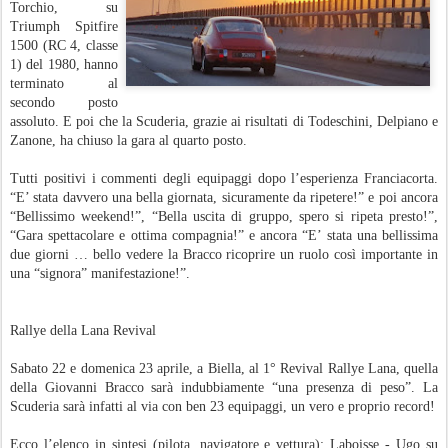
Torchio, su
Triumph Spitfire
1500 (RC 4, classe
1) del 1980, hanno
terminato al
secondo posto
assoluto. E poi che la Scuderia, grazie ai risultati di Todeschini, Delpiano e
Zanone, ha chiuso la gara al quarto posto.
Tutti positivi i commenti degli equipaggi dopo l’esperienza Franciacorta.
“E’ stata davvero una bella giornata, sicuramente da ripetere!” e poi ancora
“Bellissimo weekend!”, “Bella uscita di gruppo, spero si ripeta presto!”,
“Gara spettacolare e ottima compagnia!” e ancora “E’ stata una bellissima
due giorni … bello vedere la Bracco ricoprire un ruolo così importante in
una “signora” manifestazione!”.
Rallye della Lana Revival
Sabato 22 e domenica 23 aprile, a Biella, al 1° Revival Rallye Lana, quella
della Giovanni Bracco sarà indubbiamente “una presenza di peso”. La
Scuderia sarà infatti al via con ben 23 equipaggi, un vero e proprio record!
Ecco l’elenco in sintesi (pilota, navigatore e vettura): Laboisse - Ugo su