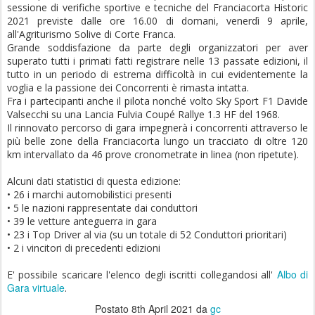
sessione di verifiche sportive e tecniche del Franciacorta Historic
2021 previste dalle ore 16.00 di domani, venerdì 9 aprile,
all'Agriturismo Solive di Corte Franca.
Grande soddisfazione da parte degli organizzatori per aver
superato tutti i primati fatti registrare nelle 13 passate edizioni, il
tutto in un periodo di estrema difficoltà in cui evidentemente la
voglia e la passione dei Concorrenti è rimasta intatta.
Fra i partecipanti anche il pilota nonché volto Sky Sport F1 Davide
Valsecchi su una Lancia Fulvia Coupé Rallye 1.3 HF del 1968.
Il rinnovato percorso di gara impegnerà i concorrenti attraverso le
più belle zone della Franciacorta lungo un tracciato di oltre 120
km intervallato da 46 prove cronometrate in linea (non ripetute).
Alcuni dati statistici di questa edizione:
• 26 i marchi automobilistici presenti
• 5 le nazioni rappresentate dai conduttori
• 39 le vetture anteguerra in gara
• 23 i Top Driver al via (su un totale di 52 Conduttori prioritari)
• 2 i vincitori di precedenti edizioni
Albo di
E' possibile scaricare l'elenco degli iscritti collegandosi all'
Gara virtuale
.
Postato
8th April 2021
da
gc