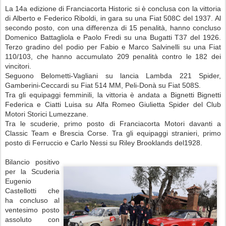
La 14a edizione di Franciacorta Historic si è conclusa con la vittoria
di Alberto e Federico Riboldi, in gara su una Fiat 508C del 1937. Al
secondo posto, con una differenza di 15 penalità, hanno concluso
Domenico Battagliola e Paolo Fredi su una Bugatti T37 del 1926.
Terzo gradino del podio per Fabio e Marco Salvinelli su una Fiat
110/103, che hanno accumulato 209 penalità contro le 182 dei
vincitori.
Seguono Belometti-Vagliani su lancia Lambda 221 Spider,
Gamberini-Ceccardi su Fiat 514 MM, Peli-Donà su Fiat 508S.
Tra gli equipaggi femminili, la vittoria è andata a Bignetti Bignetti
Federica e Ciatti Luisa su Alfa Romeo Giulietta Spider del Club
Motori Storici Lumezzane.
Tra le scuderie, primo posto di Franciacorta Motori davanti a
Classic Team e Brescia Corse. Tra gli equipaggi stranieri, primo
posto di Ferruccio e Carlo Nessi su Riley Brooklands del1928.
Bilancio positivo
per la Scuderia
Eugenio
Castellotti che
ha concluso al
ventesimo posto
assoluto con