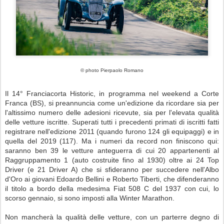
© photo Pierpaolo Romano
Il 14° Franciacorta Historic, in programma nel weekend a Corte
Franca (BS), si preannuncia come un'edizione da ricordare sia per
l'altissimo numero delle adesioni ricevute, sia per l'elevata qualità
delle vetture iscritte. Superati tutti i precedenti primati di iscritti fatti
registrare nell'edizione 2011 (quando furono 124 gli equipaggi) e in
quella del 2019 (117). Ma i numeri da record non finiscono qui:
saranno ben 39 le vetture anteguerra di cui 20 appartenenti al
Raggruppamento 1 (auto costruite fino al 1930) oltre ai 24 Top
Driver (e 21 Driver A) che si sfideranno per succedere nell'Albo
d'Oro ai giovani Edoardo Bellini e Roberto Tiberti, che difenderanno
il titolo a bordo della medesima Fiat 508 C del 1937 con cui, lo
scorso gennaio, si sono imposti alla Winter Marathon.
Non mancherà la qualità delle vetture, con un parterre degno di