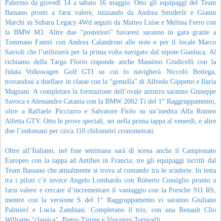
Palermo da giovedì 14 a sabato 16 maggio. Otto gli equipaggi del Team
Bassano pronti a farsi valere, iniziando da Andrea Smiderle e Gianni
Marchi su Subaru Legacy 4Wd seguiti da Matteo Luise e Melissa Ferro con
la BMW M3. Altre due “posteriori” bavaresi saranno in gara grazie a
Tommaso Fantei con Andrea Calandroni alle note e per il locale Marco
Savioli che l’utilizzerà per la prima volta navigato dal nipote Gianluca. Al
richiamo della Targa Florio risponde anche Massimo Giudicelli con la
fidata Volkswagen Golf GTI su cui lo navigherà Niccolò Bottega,
trovandosi a duellare in classe con la “gemella” di Alfredo Gippetto e Ilaria
Magnani. A completare la formazione dell’ovale azzurro saranno Giuseppe
Savoca e Alessandro Catania con la BMW 2002 Ti del 1° Raggruppamento,
oltre a Raffaele Picciurro e Salvatore Fiolo su un’inedita Alfa Romeo
Alfetta GTV. Otto le prove speciali, sei nella prima tappa al venerdì, e altre
due l’indomani per circa 110 chilometri cronometrati.
Oltre all’Italiano, nel fine settimana sarà di scena anche il Campionato
Europeo con la tappa ad Antibes in Francia; tre gli equipaggi iscritti dal
Team Bassano che attualmente si trova al comando tra le scuderie. In testa
tra i piloti c’è invece Angelo Lombardo con Roberto Consiglio pronto a
farsi valere e cercare d’incrementare il vantaggio con la Porsche 911 RS,
mentre con la versione S del 1° Raggruppamento vi saranno Giuliano
Palmieri e Lucia Zambiasi. Completano il trio, con una Renault Clio
Williams “classica”, Pietro Tirone e Vincenzo Torricelli.