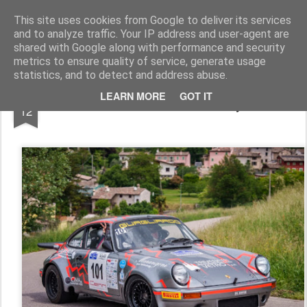
AutoMotoCorse.
Motorsport Random News 280912
This site uses cookies from Google to deliver its services
and to analyze traffic. Your IP address and user-agent are
shared with Google along with performance and security
metrics to ensure quality of service, generate usage
statistics, and to detect and address abuse.
MAY
LEARN MORE
GOT IT
Team Bassano vincente al Rally Benaco
12