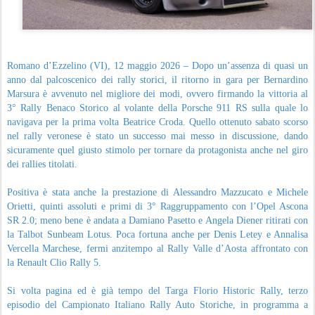
Romano d’Ezzelino (VI), 12 maggio 2026 – Dopo un’assenza di quasi un
anno dal palcoscenico dei rally storici, il ritorno in gara per Bernardino
Marsura è avvenuto nel migliore dei modi, ovvero firmando la vittoria al
3° Rally Benaco Storico al volante della Porsche 911 RS sulla quale lo
navigava per la prima volta Beatrice Croda. Quello ottenuto sabato scorso
nel rally veronese è stato un successo mai messo in discussione, dando
sicuramente quel giusto stimolo per tornare da protagonista anche nel giro
dei rallies titolati.
Positiva è stata anche la prestazione di Alessandro Mazzucato e Michele
Orietti, quinti assoluti e primi di 3° Raggruppamento con l’Opel Ascona
SR 2.0; meno bene è andata a Damiano Pasetto e Angela Diener ritirati con
la Talbot Sunbeam Lotus. Poca fortuna anche per Denis Letey e Annalisa
Vercella Marchese, fermi anzitempo al Rally Valle d’Aosta affrontato con
la Renault Clio Rally 5.
Si volta pagina ed è già tempo del Targa Florio Historic Rally, terzo
episodio del Campionato Italiano Rally Auto Storiche, in programma a