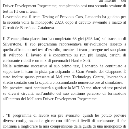
all’interno del
Driver Development Programme, completando così una seconda sessione di
test in F1 con il team.
Lavorando con il team Testing of Previous Cars, Leonardo ha guidato per
la seconda volta la monoposto 2023, dopo il debutto avvenuto a marzo al
Circuit de Barcelona-Catalunya.
Il 21enne pilota piacentino ha completato 68 giri (393 km) sul tracciato di
Silverstone. Il suo programma rappresentava un’evoluzione rispetto a
quello affrontato nel test d’esordio, mentre il team prosegue nel suo piano
di sviluppo. Il lavoro si è concentrato su run più lunghi, carichi di
carburante ridotti e un mix di pneumatici Hard e Soft.
Nelle settimane successive al suo primo test, Leonardo ha continuato a
supportare il team in pista, partecipando al Gran Premio del Giappone. È
stato inoltre spesso presente al McLaren Technology Centre, lavorando a
stretto contatto con la squadra e accumulando numerose ore al simulatore.
Nei prossimi mesi continuerà a guidare la MCL60 con ulteriori test previsti
su diversi circuiti, nell’ambito del suo continuo percorso di formazione
all’interno del McLaren Driver Development Programme
. "Il programma di lavoro era più avanzato, quindi ho potuto provare
diverse configurazioni e girare con differenti livelli di carburante, il che
continua a migliorare la mia comprensione della guida di una monoposto di