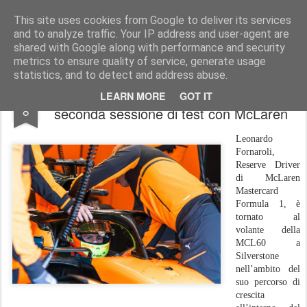
AutoMotoCorse.
Motorsport Random News 280912
This site uses cookies from Google to deliver its services
and to analyze traffic. Your IP address and user-agent are
shared with Google along with performance and security
metrics to ensure quality of service, generate usage
statistics, and to detect and address abuse.
F1\Leonardo Fornaroli in pista per la
APR
LEARN MORE
GOT IT
8
seconda sessione di test con McLaren
Leonardo
Fornaroli,
Reserve Driver
di McLaren
Mastercard
Formula 1, è
tornato al
volante della
MCL60 a
Silverstone
nell’ambito del
suo percorso di
crescita