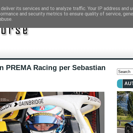
deliver its services and to analyze traffic. Your IP address and 
formance and security metrics to ensure quality of service, gen
abuse.
on PREMA Racing per Sebastian
AU