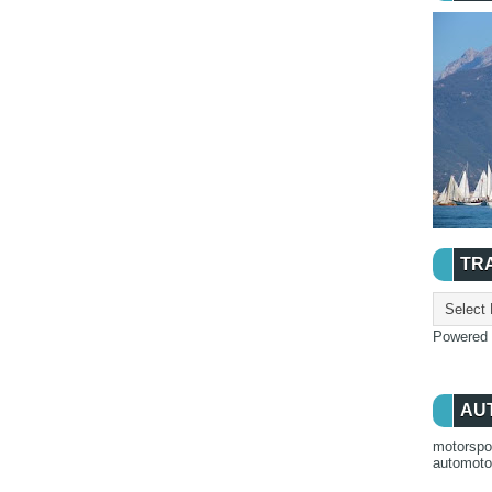
TR
Powered
AU
motorspo
automot