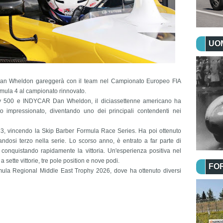
UOM
an Wheldon gareggerà con il team nel Campionato Europeo FIA
mula 4 al campionato rinnovato.
ndy 500 e INDYCAR Dan Wheldon, il diciassettenne americano ha
 impressionato, diventando uno dei principali contendenti nei
23, vincendo la Skip Barber Formula Race Series. Ha poi ottenuto
candosi terzo nella serie. Lo scorso anno, è entrato a far parte di
nquistando rapidamente la vittoria. Un'esperienza positiva nel
ette vittorie, tre pole position e nove podi.
FO
ula Regional Middle East Trophy 2026, dove ha ottenuto diversi