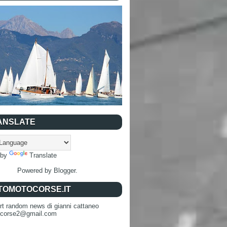
ANSLATE
 by
Translate
Powered by
Blogger
.
TOMOTOCORSE.IT
rt random news di gianni cattaneo
ocorse2@gmail.com