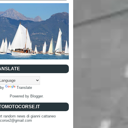
ANSLATE
 by
Translate
Powered by
Blogger
.
TOMOTOCORSE.IT
rt random news di gianni cattaneo
ocorse2@gmail.com