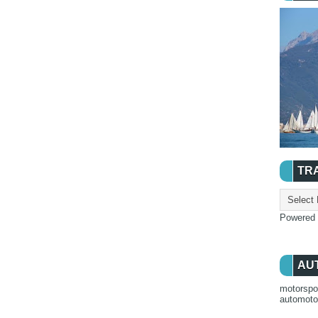
TR
Powered
AU
motorspo
automot