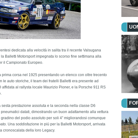
UOM
tesi dedicata alla velocità in salita tra il recente Valsugana
 la Balletti Motorsport impegnata lo scorso fine settimana alla
er il Campionato Europeo.
la prima corsa nel 1925 presentando un elenco con oltre trecento
on le auto storiche, il team dei fratelli Balletti era presente ad
affidata al rallysta locale Maurizio Pioner, e la Porsche 911 RS
.
FO
ma sesta prestazione assoluta e la seconda nella classe D6
di pneumatici datati, dimostrando un buon adattamento alla vettura
 gradino del podio assoluto per soli 4” migliorandosi comunque
bato. Una soddisfazione in più per la Balletti Motorsport, arrivata
a cronoscalata della loro Legacy.