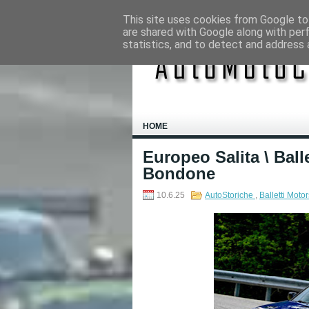
This site uses cookies from Google to 
are shared with Google along with per
statistics, and to detect and address 
HOME
Europeo Salita \ Ball
Bondone
10.6.25
AutoStoriche
,
Balletti Moto