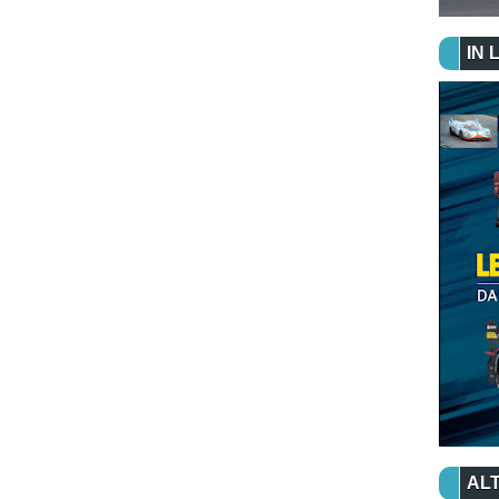
IN 
ALT