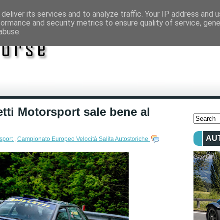
deliver its services and to analyze traffic. Your IP address and 
formance and security metrics to ensure quality of service, gen
abuse.
etti Motorsport sale bene al
AU
rsport
,
Campionato Europeo Velocità Salita Autostoriche