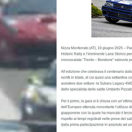
Nizza Monferrato (AT), 10 giugno 2025 – Paren
Historic Rally e l’imminente Lana Storico per
cronoscalata “Trento – Bondone” valevole p
All’edizione che celebrava il centenario dal
iscritti in totale, di cui quasi una settantina c
assistere due vetture: la Subaru Legacy 4WD 
dello specialista delle salite Umberto Pizzato
Per il primo, la gara si è chiusa con un’otti
dell’Europeo ottenuta nonostante l’utilizzo 
giapponese con la quale ha mancato il terzo
rispetto ai tempi registrati nelle prove del sa
dalla prima partecipazione in assoluto ad un