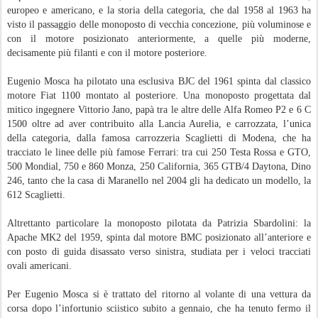
europeo e americano, e la storia della categoria, che dal 1958 al 1963 ha
visto il passaggio delle monoposto di vecchia concezione, più voluminose e
con il motore posizionato anteriormente, a quelle più moderne,
decisamente più filanti e con il motore posteriore.
Eugenio Mosca ha pilotato una esclusiva BJC del 1961 spinta dal classico
motore Fiat 1100 montato al posteriore. Una monoposto progettata dal
mitico ingegnere Vittorio Jano, papà tra le altre delle Alfa Romeo P2 e 6 C
1500 oltre ad aver contribuito alla Lancia Aurelia, e carrozzata, l’unica
della categoria, dalla famosa carrozzeria Scaglietti di Modena, che ha
tracciato le linee delle più famose Ferrari: tra cui 250 Testa Rossa e GTO,
500 Mondial, 750 e 860 Monza, 250 California, 365 GTB/4 Daytona, Dino
246, tanto che la casa di Maranello nel 2004 gli ha dedicato un modello, la
612 Scaglietti.
Altrettanto particolare la monoposto pilotata da Patrizia Sbardolini: la
Apache MK2 del 1959, spinta dal motore BMC posizionato all’anteriore e
con posto di guida disassato verso sinistra, studiata per i veloci tracciati
ovali americani.
Per Eugenio Mosca si è trattato del ritorno al volante di una vettura da
corsa dopo l’infortunio sciistico subito a gennaio, che ha tenuto fermo il