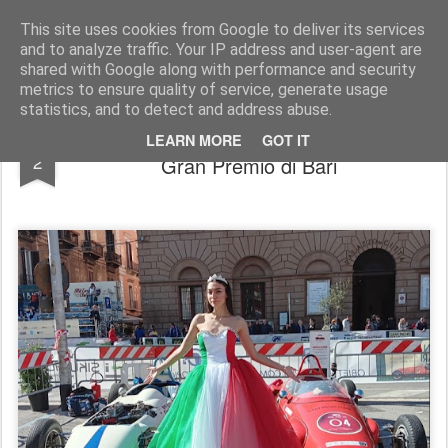
AutoMotoCorse.
Motorsport Random News 280912
This site uses cookies from Google to deliver its services
and to analyze traffic. Your IP address and user-agent are
shared with Google along with performance and security
metrics to ensure quality of service, generate usage
statistics, and to detect and address abuse.
Motorstyle Racing alla Rievocazione del
MAY
LEARN MORE
GOT IT
2
Gran Premio di Bari