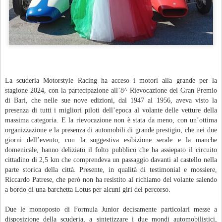
La scuderia Motorstyle Racing ha acceso i motori alla grande per la
stagione 2024, con la partecipazione all’8^ Rievocazione del Gran Premio
di Bari, che nelle sue nove edizioni, dal 1947 al 1956, aveva visto la
presenza di tutti i migliori piloti dell’epoca al volante delle vetture della
massima categoria. E la rievocazione non è stata da meno, con un’ottima
organizzazione e la presenza di automobili di grande prestigio, che nei due
giorni dell’evento, con la suggestiva esibizione serale e la manche
domenicale, hanno deliziato il folto pubblico che ha assiepato il circuito
cittadino di 2,5 km che comprendeva un passaggio davanti al castello nella
parte storica della città. Presente, in qualità di testimonial e mossiere,
Riccardo Patrese, che però non ha resistito al richiamo del volante salendo
a bordo di una barchetta Lotus per alcuni giri del percorso.
Due le monoposto di Formula Junior decisamente particolari messe a
disposizione della scuderia, a sintetizzare i due mondi automobilistici,