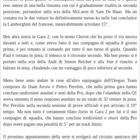
reso autore di una bella rimonta con cui è gradualmente risalito in seconda
posizione, portandosi sulla scia della McLaren di Sam De Haan. Ma un
contatto tra le due vetture ha definitivamente messo ko nelle fasi conclusive
la Lamborghini del francese, inesorabilmente scivolato 15°.
Ben altra storia in Gara 2, con lo stesso Chovet che ha preso il via ancora
davanti a tutti e, come aveva fatto il suo compagno di squadra il giorno
prima, è poi rimasto al comando per tutto il suo turno di guida. Quando
Paul è tornato in pista, il tedesco si è ritrovato secondo. Ma ben presto si è
portato nella scia della Audi di Simon Reicher e alla fine è riuscito a
balzare in testa, chiudendo con un vantaggio di poco inferiore al secondo.
Meno bene sono andate le cose all'altro equipaggio dell'Oregon Team
composto da Daan Arrow e Pietro Perolini, che nella prima gara hanno
concluso undicesimi assoluti e sesti della Pro, dopo che l'olandese nella Q1
aveva ottenuto il nono responso assoluto su un totale di 32 vetture in pista.
Per Perolini nella seconda sessione di prove ufficiali è poi arrivato il 19°
tempo. Ma non tutto è certamente filato liscio in Gara 2 per lui e il suo
compagno di squadra, che hanno concluso tredicesimi e ottavi della Pro
dopo avere pagato una penalità di 5" per un track limits.
Il prossimo appuntamento della serie si svolgerà sul circuito austriaco del