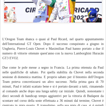
L'Oregon Team sbanca o quasi al Paul Ricard, nel quarto appuntamento
dell'International GT Open. Dopo il successo conquistato a giugno in
Ungheria, Pierre-Louis Chovet e Maximilian Paul hanno portato a due il
numero di vittorie ottenute quest'anno con la nuova Lamborghini Huracán
GT3 EVO2.
Due come le pole messe a segno in Francia. La prima ottenuta da Paul
nelle qualifiche di sabato. Poi quella stabilita da Chovet nella seconda
sessione di domenica mattina. E proprio sabato per il binomio dell'Oregon
Team poteva concretizzarsi un altro successo. Nella prima gara di 70
minuti, Paul è infatti scattato bene e si è portato davanti a tutti, rimanendo
al comando anche dopo una lunga safety car iniziale. Quindi, nonostante i
dieci secondi di handicap tempo aggiuntivi per la vittoria di Budapest da
scontare nel corso della soste effettuata a 36 minuti dal termine, Chovet è
rientrato in pista quarto. Il transalpino, sulla sua pista di casa, si è quindi