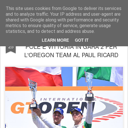
AutoMotoCorse.
Motorsport Random News 280912
This site uses cookies from Google to deliver its services
and to analyze traffic. Your IP address and user-agent are
shared with Google along with performance and security
metrics to ensure quality of service, generate usage
statistics, and to detect and address abuse.
INTERNATIONAL GT OPEN / DOPPIA
JUL
LEARN MORE
GOT IT
POLE E VITTORIA IN GARA 2 PER
25
L'OREGON TEAM AL PAUL RICARD