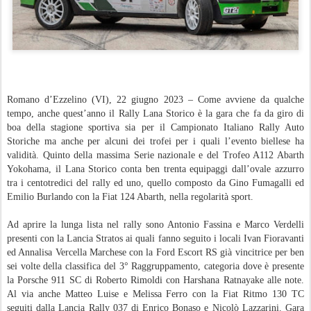
Romano d’Ezzelino (VI), 22 giugno 2023 – Come avviene da qualche
tempo, anche quest’anno il Rally Lana Storico è la gara che fa da giro di
boa della stagione sportiva sia per il Campionato Italiano Rally Auto
Storiche ma anche per alcuni dei trofei per i quali l’evento biellese ha
validità. Quinto della massima Serie nazionale e del Trofeo A112 Abarth
Yokohama, il Lana Storico conta ben trenta equipaggi dall’ovale azzurro
tra i centotredici del rally ed uno, quello composto da Gino Fumagalli ed
Emilio Burlando con la Fiat 124 Abarth, nella regolarità sport.
Ad aprire la lunga lista nel rally sono Antonio Fassina e Marco Verdelli
presenti con la Lancia Stratos ai quali fanno seguito i locali Ivan Fioravanti
ed Annalisa Vercella Marchese con la Ford Escort RS già vincitrice per ben
sei volte della classifica del 3° Raggruppamento, categoria dove è presente
la Porsche 911 SC di Roberto Rimoldi con Harshana Ratnayake alle note.
Al via anche Matteo Luise e Melissa Ferro con la Fiat Ritmo 130 TC
seguiti dalla Lancia Rally 037 di Enrico Bonaso e Nicolò Lazzarini. Gara