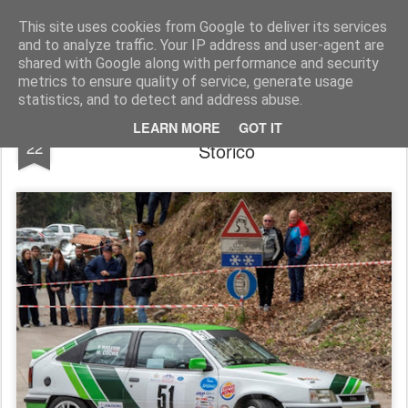
AutoMotoCorse.
Motorsport Random News 280912
This site uses cookies from Google to deliver its services
and to analyze traffic. Your IP address and user-agent are
shared with Google along with performance and security
metrics to ensure quality of service, generate usage
statistics, and to detect and address abuse.
Team Bassano: 31 equipaggi al Lana
JUN
LEARN MORE
GOT IT
22
Storico