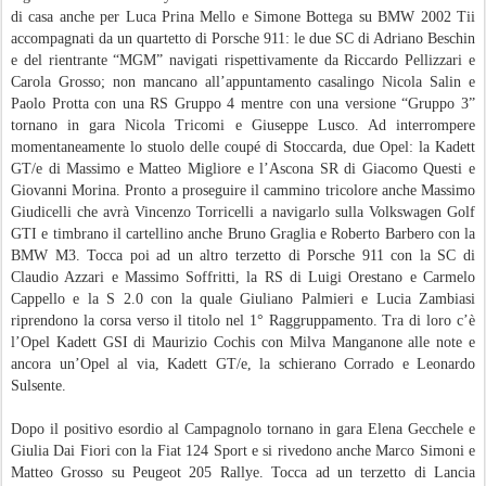
di casa anche per Luca Prina Mello e Simone Bottega su BMW 2002 Tii
accompagnati da un quartetto di Porsche 911: le due SC di Adriano Beschin
e del rientrante “MGM” navigati rispettivamente da Riccardo Pellizzari e
Carola Grosso; non mancano all’appuntamento casalingo Nicola Salin e
Paolo Protta con una RS Gruppo 4 mentre con una versione “Gruppo 3”
tornano in gara Nicola Tricomi e Giuseppe Lusco. Ad interrompere
momentaneamente lo stuolo delle coupé di Stoccarda, due Opel: la Kadett
GT/e di Massimo e Matteo Migliore e l’Ascona SR di Giacomo Questi e
Giovanni Morina. Pronto a proseguire il cammino tricolore anche Massimo
Giudicelli che avrà Vincenzo Torricelli a navigarlo sulla Volkswagen Golf
GTI e timbrano il cartellino anche Bruno Graglia e Roberto Barbero con la
BMW M3. Tocca poi ad un altro terzetto di Porsche 911 con la SC di
Claudio Azzari e Massimo Soffritti, la RS di Luigi Orestano e Carmelo
Cappello e la S 2.0 con la quale Giuliano Palmieri e Lucia Zambiasi
riprendono la corsa verso il titolo nel 1° Raggruppamento. Tra di loro c’è
l’Opel Kadett GSI di Maurizio Cochis con Milva Manganone alle note e
ancora un’Opel al via, Kadett GT/e, la schierano Corrado e Leonardo
Sulsente.
Dopo il positivo esordio al Campagnolo tornano in gara Elena Gecchele e
Giulia Dai Fiori con la Fiat 124 Sport e si rivedono anche Marco Simoni e
Matteo Grosso su Peugeot 205 Rallye. Tocca ad un terzetto di Lancia