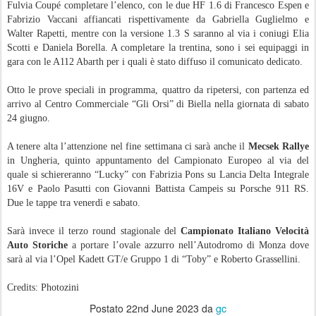
Fulvia Coupé completare l’elenco, con le due HF 1.6 di Francesco Espen e
Fabrizio Vaccani affiancati rispettivamente da Gabriella Guglielmo e
Walter Rapetti, mentre con la versione 1.3 S saranno al via i coniugi Elia
Scotti e Daniela Borella. A completare la trentina, sono i sei equipaggi in
gara con le A112 Abarth per i quali è stato diffuso il comunicato dedicato.
Otto le prove speciali in programma, quattro da ripetersi, con partenza ed
arrivo al Centro Commerciale “Gli Orsi” di Biella nella giornata di sabato
24 giugno.
A tenere alta l’attenzione nel fine settimana ci sarà anche il
Mecsek Rallye
in Ungheria, quinto appuntamento del Campionato Europeo al via del
quale si schiereranno “Lucky” con Fabrizia Pons su Lancia Delta Integrale
16V e Paolo Pasutti con Giovanni Battista Campeis su Porsche 911 RS.
Due le tappe tra venerdì e sabato.
Sarà invece il terzo round stagionale del
Campionato Italiano Velocità
Auto Storiche
a portare l’ovale azzurro nell’Autodromo di Monza dove
sarà al via l’Opel Kadett GT/e Gruppo 1 di “Toby” e Roberto Grassellini.
Credits: Photozini
Postato
22nd June 2023
da
gc