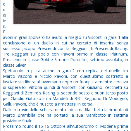
o
n
di
ie
ri,
P
avoni in gran spolvero ha avuto la meglio su Visconti in gara-1 alla
conclusione di un duello in cui ha cercato di inserirsi senza
successo Jacopo Prescendi con la Reggiani di Prescendi Racing.
Tre Reggiani sul podio con Pavoni primo in classe Platinum,
Prescendi in classe Gold e Simone Pontellini, settimo assoluto, in
classe Silver.
Spettacolo in pista anche in gara-2 con replica del duello tra
Marco Visconti e Nicolò Pavoni, con quest'ultimo costretto a
lasciare via libera all'avversario dopo un fuoripista mentre cercava
di superarlo. Vittoria quindi di Visconti con Giuliano Zecchetti su
Reggiani di Zemire's Racing al secondo posto e buon terzo posto
per Claudio Gattuso sulla Mandelli di BRT. Seguono Di Modugno,
Galli, Pavoni, che è riuscito a rimettersi in corsa.
Dalle retrovie dello schieramento - decima fila - bella la rimonta di
Marco Brambilla che ha portato la sua Marabotto in settima
posizione finale.
Prossimo round il 15-16 Ottobre all'Autodromo di Modena prima