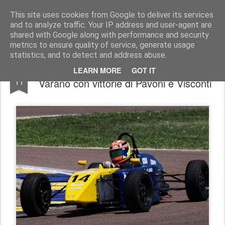
AutoMotoCorse.
Motorsport Random News 280912
This site uses cookies from Google to deliver its services
and to analyze traffic. Your IP address and user-agent are
shared with Google along with performance and security
metrics to ensure quality of service, generate usage
statistics, and to detect and address abuse.
Formula Class Junior: grandi duelli a
SEP
LEARN MORE
GOT IT
11
Varano con vittorie di Pavoni e Visconti