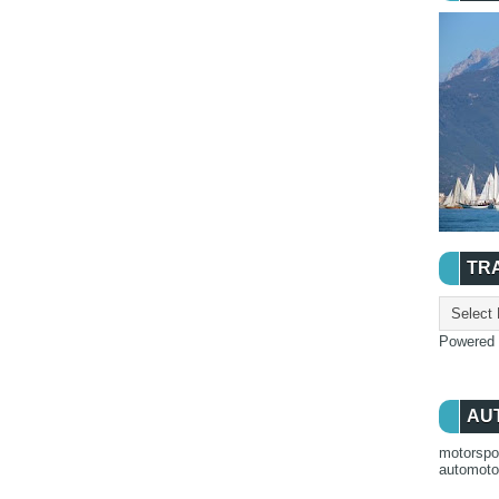
TR
Powered
AU
motorspo
automot