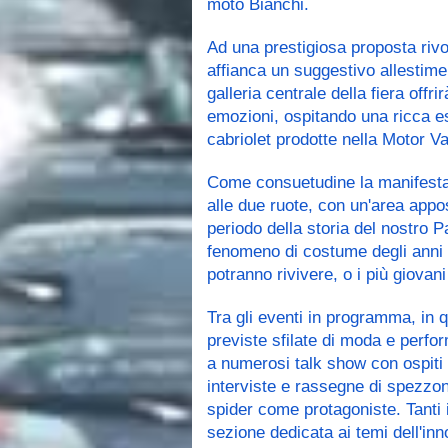
moto Bianchi. 
Ad una prestigiosa proposta rivo
affianca un suggestivo allestimen
galleria centrale della fiera offr
emozioni, ospitando una ricca e
cabriolet prodotte nella Motor Va
Come consuetudine la manifestaz
alle due ruote, con un'area appo
periodo della storia del nostro P
fenomeno di costume degli anni '7
potranno rivivere, o i più giovan
Tra gli eventi in programma, in q
previste sfilate di moda e perform
a numerosi talk show con ospiti 
interviste e rassegne di spezzoni
spider come protagoniste. Tanti i 
sezione dedicata ai temi dell'inno