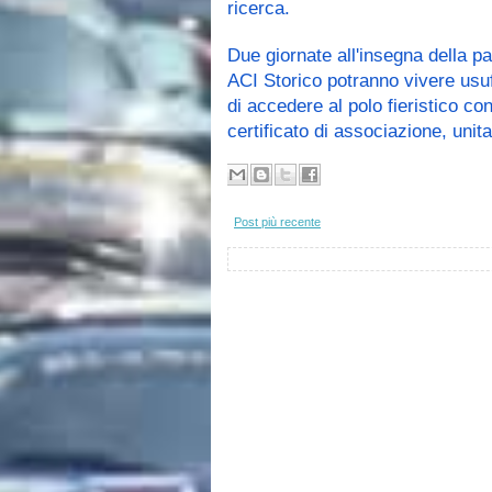
ricerca.
Due giornate all'insegna della pa
ACI Storico potranno vivere usuf
di accedere al polo fieristico con
certificato di associazione, uni
Post più recente