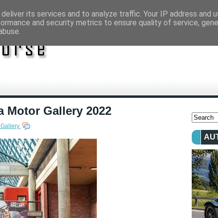
deliver its services and to analyze traffic. Your IP address and 
formance and security metrics to ensure quality of service, gen
abuse.
a Motor Gallery 2022
Gallery
AU