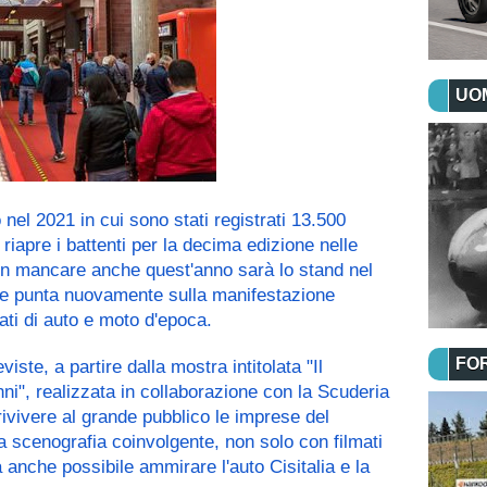
UOM
nel 2021 in cui sono stati registrati 13.500 
riapre i battenti per la decima edizione nelle 
on mancare anche quest'anno sarà lo stand nel 
he punta nuovamente sulla manifestazione 
ti di auto e moto d'epoca.
FO
eviste, a partire dalla mostra intitolata "Il 
ni", realizzata in collaborazione con la Scuderia 
 rivivere al grande pubblico le imprese del 
scenografia coinvolgente, non solo con filmati 
anche possibile ammirare l'auto Cisitalia e la 