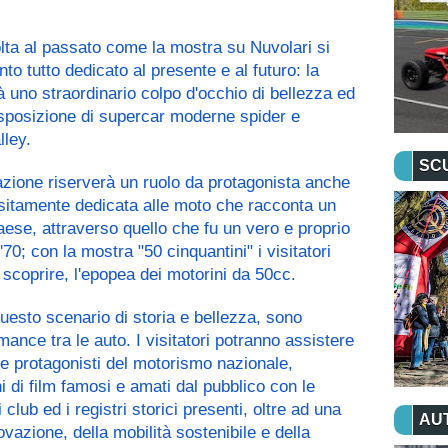
lta al passato come la mostra su Nuvolari si 
to tutto dedicato al presente e al futuro: la 
irà uno straordinario colpo d'occhio di bellezza ed 
sposizione di supercar moderne spider e 
lley. 
SC
ione riserverà un ruolo da protagonista anche 
sitamente dedicata alle moto che racconta un 
aese, attraverso quello che fu un vero e proprio 
0; con la mostra "50 cinquantini" i visitatori 
i scoprire, l'epopea dei motorini da 50cc. 
uesto scenario di storia e bellezza, sono 
ance tra le auto. I visitatori potranno assistere 
e protagonisti del motorismo nazionale, 
 di film famosi e amati dal pubblico con le 
club ed i registri storici presenti, oltre ad una 
AU
vazione, della mobilità sostenibile e della 