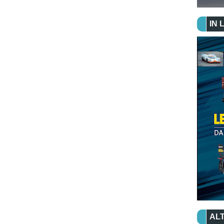
IN 
ALT