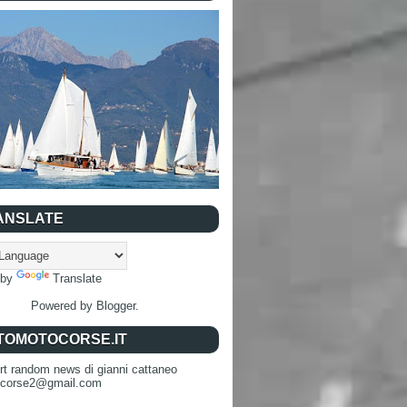
ANSLATE
 by
Translate
Powered by
Blogger
.
TOMOTOCORSE.IT
rt random news di gianni cattaneo
ocorse2@gmail.com