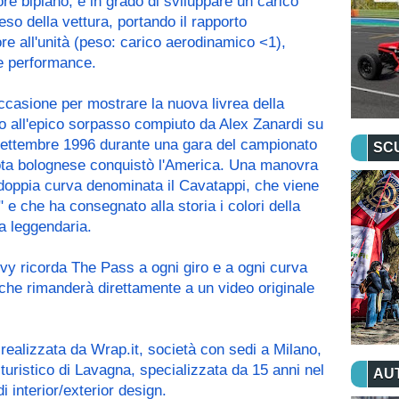
ore biplano, è in grado di sviluppare un carico 
o della vettura, portando il rapporto 
e all'unità (peso: carico aerodinamico <1), 
 e performance.
ccasione per mostrare la nuova livrea della 
o all'epico sorpasso compiuto da Alex Zanardi su 
ettembre 1996 durante una gara del campionato 
SC
ilota bolognese conquistò l'America. Una manovra 
a doppia curva denominata il Cavatappi, che viene 
e che ha consegnato alla storia i colori della 
ra leggendaria.
vy ricorda The Pass a ogni giro e a ogni curva 
 che rimanderà direttamente a un video originale 
 realizzata da Wrap.it, società con sedi a Milano, 
uristico di Lavagna, specializzata da 15 anni nel 
AU
 interior/exterior design.