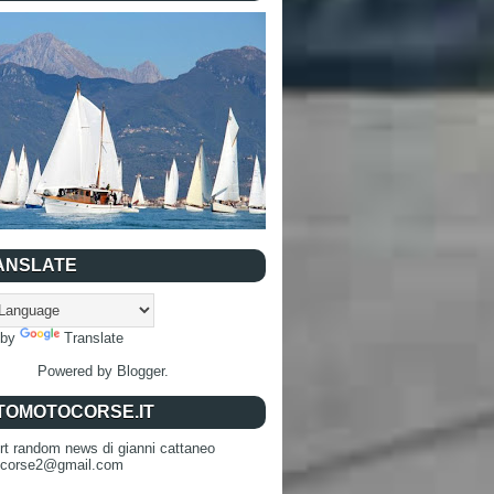
ANSLATE
 by
Translate
Powered by
Blogger
.
TOMOTOCORSE.IT
rt random news di gianni cattaneo
ocorse2@gmail.com