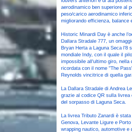
louvers anteriori e di ala posteri
aerodinamico ben superiore al pes
peso/carico aerodinamico inferior
migliorando efficienza, balance
Historic Minardi Day è anche l'o
Dallara Stradale 777, un omaggi
Bryan Herta a Laguna Seca l'8 s
mondiale Indy, con il quale il p
impossibile all'ultimo giro, nell
ricordata con il nome "The Pass" 
Reynolds vincitrice di quella ga
La Dallara Stradale di Andrea Le
grazie al codice QR sulla livrea
del sorpasso di Laguna Seca.
La livrea Tributo Zanardi è stata
Genova, Levante Ligure e Porto t
wrapping nautico, automotive e di