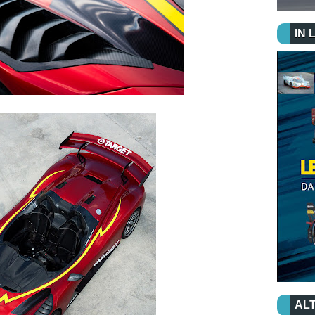
IN 
ALT