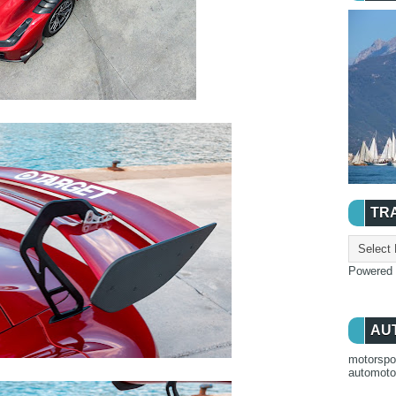
TR
Powered
AU
motorspo
automot