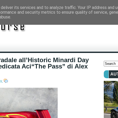
deliver its services and to analyze traffic. Your IP address and 
formance and security metrics to ensure quality of service, gen
abuse.
adale all’Historic Minardi Day
dedicata Aci“The Pass” di Alex
AU
ay