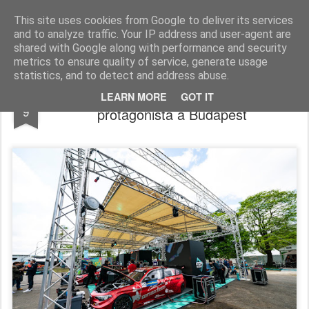
AutoMotoCorse.
Motorsport Random News 280912
This site uses cookies from Google to deliver its services
and to analyze traffic. Your IP address and user-agent are
shared with Google along with performance and security
metrics to ensure quality of service, generate usage
statistics, and to detect and address abuse.
FIA ETCR / Romeo Ferraris da
JUN
LEARN MORE
GOT IT
9
protagonista a Budapest