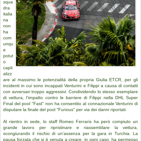
squa
dra
italia
na
non
ha
com
unqu
e
potut
o
capit
alizz
are al massimo le potenzialità della propria Giulia ETCR, per gli
incidenti in cui sono incappati Venturini e Filippi a causa di contatti
con avversari troppo aggressivi. Condividendo lo stesso esemplare
di vettura, l'impatto contro le barriere di Filippi nella DHL Super
Final del pool "Fast" non ha consentito al connazionale Venturini di
disputare la finale del pool "Furious" per via dei danni riportati.
Al rientro in sede, lo staff Romeo Ferraris ha però compiuto un
grande lavoro per ripristinare e riassemblare la vettura,
scongiurando il rischio di un'assenza per la gara in Turchia. La
pausa forzata che si è venuta a creare, in ogni caso, ha permesso