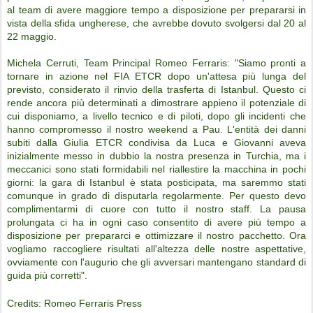
al team di avere maggiore tempo a disposizione per prepararsi in
vista della sfida ungherese, che avrebbe dovuto svolgersi dal 20 al
22 maggio.
Michela Cerruti, Team Principal Romeo Ferraris: "Siamo pronti a
tornare in azione nel FIA ETCR dopo un'attesa più lunga del
previsto, considerato il rinvio della trasferta di Istanbul. Questo ci
rende ancora più determinati a dimostrare appieno il potenziale di
cui disponiamo, a livello tecnico e di piloti, dopo gli incidenti che
hanno compromesso il nostro weekend a Pau. L'entità dei danni
subiti dalla Giulia ETCR condivisa da Luca e Giovanni aveva
inizialmente messo in dubbio la nostra presenza in Turchia, ma i
meccanici sono stati formidabili nel riallestire la macchina in pochi
giorni: la gara di Istanbul è stata posticipata, ma saremmo stati
comunque in grado di disputarla regolarmente. Per questo devo
complimentarmi di cuore con tutto il nostro staff. La pausa
prolungata ci ha in ogni caso consentito di avere più tempo a
disposizione per prepararci e ottimizzare il nostro pacchetto. Ora
vogliamo raccogliere risultati all'altezza delle nostre aspettative,
ovviamente con l'augurio che gli avversari mantengano standard di
guida più corretti".
Credits: Romeo Ferraris Press