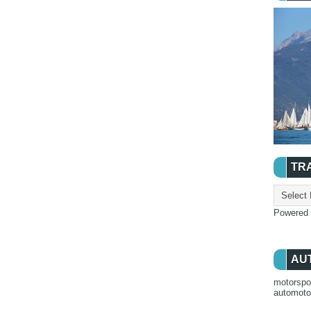
TR
Powered
AU
motorspo
automot