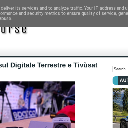
deliver its services and to analyze traffic. Your IP address and 
formance and security metrics to ensure quality of service, gen
abuse.
ul Digitale Terrestre e Tivùsat
AU