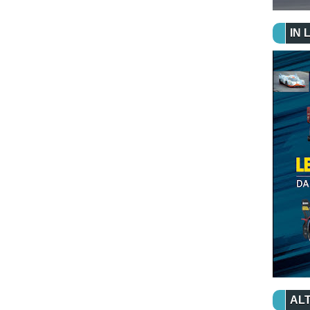
IN 
ALT