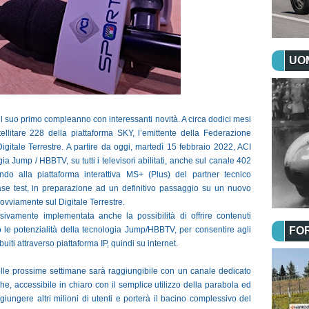
UOM
il suo primo compleanno con interessanti novità. A circa dodici mesi
llitare 228 della piattaforma SKY, l’emittente della Federazione
igitale Terrestre. A partire da oggi, martedì 15 febbraio 2022, ACI
ia Jump / HBBTV, su tutti i televisori abilitati, anche sul canale 402
do alla piattaforma interattiva MS+ (Plus) del partner tecnico
ase test, in preparazione ad un definitivo passaggio su un nuovo
vviamente sul Digitale Terrestre.
ivamente implementata anche la possibilità di offrire contenuti
 le potenzialità della tecnologia Jump/HBBTV, per consentire agli
FO
buiti attraverso piattaforma IP, quindi su internet.
nelle prossime settimane sarà raggiungibile con un canale dedicato
che, accessibile in chiaro con il semplice utilizzo della parabola ed
ungere altri milioni di utenti e porterà il bacino complessivo del