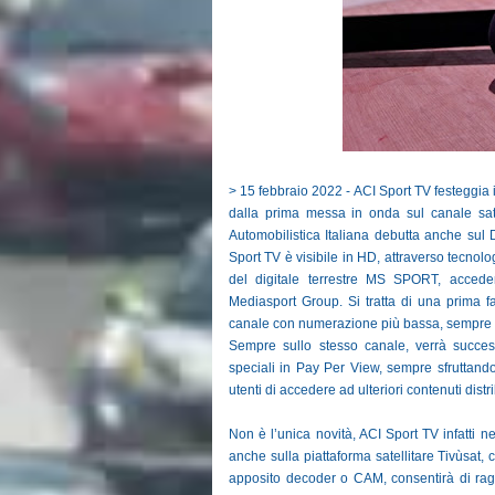
> 15 febbraio 2022 - ACI Sport TV festeggia 
dalla prima messa in onda sul canale sate
Automobilistica Italiana debutta anche sul D
Sport TV è visibile in HD, attraverso tecnolog
del digitale terrestre MS SPORT, acceden
Mediasport Group. Si tratta di una prima f
canale con numerazione più bassa, sempre o
Sempre sullo stesso canale, verrà success
speciali in Pay Per View, sempre sfruttando
utenti di accedere ad ulteriori contenuti distri
Non è l’unica novità, ACI Sport TV infatti 
anche sulla piattaforma satellitare Tivùsat, 
apposito decoder o CAM, consentirà di raggi