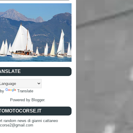
ANSLATE
 by
Translate
Powered by
Blogger
.
TOMOTOCORSE.IT
rt random news di gianni cattaneo
ocorse2@gmail.com