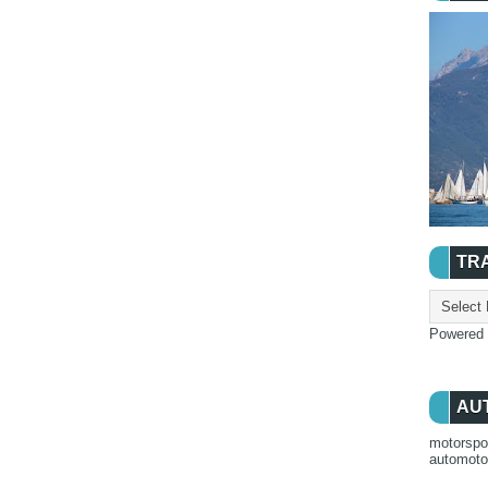
TR
Powered
AU
motorspo
automot