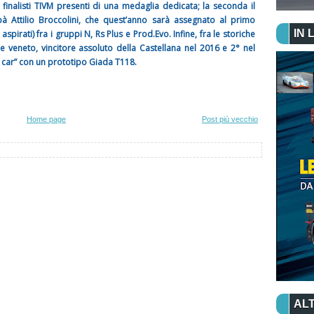
 finalisti TIVM presenti di una medaglia dedicata; la seconda il
pà Attilio Broccolini, che quest’anno sarà assegnato al primo
IN 
spirati) fra i gruppi N, Rs Plus e Prod.Evo. Infine, fra le storiche
 veneto, vincitore assoluto della Castellana nel 2016 e 2° nel
ic car” con un prototipo Giada T118.
Home page
Post più vecchio
ALT