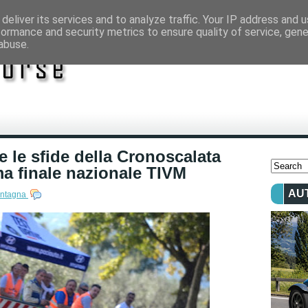
deliver its services and to analyze traffic. Your IP address and 
formance and security metrics to ensure quality of service, gen
abuse.
te le sfide della Cronoscalata
ma finale nazionale TIVM
AU
Montagna