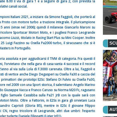
e 8.00 il via di gara 1 e a seguire di gara 2, con prevista la
lativi canali social.
mpioni Italiani 2021, a iniziare da Simone Faggioli, che porterà al
a Proto con motore turbo a trazione integrale. Il pluricampione
5 anni (vinse nel 2006); quindi il milanese Giancarlo Maroni su
Tricolore Sportscar Motori Moto, e i pugliesi Franco Leogrande
mo Liuzzi, titolato in Racing Start Plus su Mini Cooper. Inoltre
der 25 Luigi Fazzino su Osella Pa2000 turbo, il siracusano che si è
SC
Masters in Portogallo.
ria assoluta e per aggiudicarsi il TIVM di categoria. Fra questi il
ni, l’orvietano che nella gara di casa vanta 4 successi e il record
anno al via sulla Lola di F.3000 carenata. Oltre a lui, Faggioli e
sti di vertice anche Diego Degasperi su Osella Fa30 a caccia del
 primattori dei prototipi E2Sc: Stefano Di Fulvio su Osella Pa30,
tore nel 2009 con una Sport storica, il salernitano Angelo Marino
ardo Giuseppe Vacca e Franco Caruso su Norma M20 Fc, ragusano
figlio Samuele Cassibba sulla Pa21 JrB con la quale sarà con
otori Moto. Oltre a Fattorini, in E2Ss in gara gli orvietani Luca
ndro Caprioli (Gloria B5), mentre in E2Sc il giovane Filippo
AU
ipi CN, regno tricolore di Leogrande, altri due umbri: l’esperto
er tuderte Daniele Filippetti (Ligier Js51).