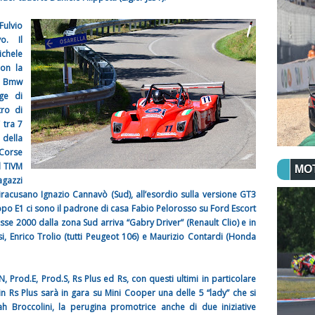
Fulvio
o. Il
chele
con la
la Bmw
ige di
tro di
 tra 7
della
 Corse
l TIVM
MO
agazzi
siracusano Ignazio Cannavò (Sud), all’esordio sulla versione GT3
ppo E1 ci sono il padrone di casa Fabio Pelorosso su Ford Escort
e 2000 dalla zona Sud arriva “Gabry Driver” (Renault Clio) e in
, Enrico Trolio (tutti Peugeot 106) e Maurizio Contardi (Honda
, Prod.E, Prod.S, Rs Plus ed Rs, con questi ultimi in particolare
in Rs Plus sarà in gara su Mini Cooper una delle 5 “lady” che si
Broccolini, la perugina promotrice anche di due iniziative