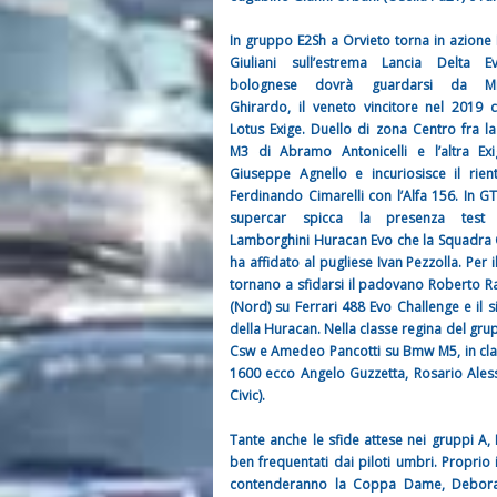
In gruppo E2Sh a Orvieto torna in azione 
Giuliani sull’estrema Lancia Delta Ev
bolognese dovrà guardarsi da Mi
Ghirardo, il veneto vincitore nel 2019 
Lotus Exige. Duello di zona Centro fra 
M3 di Abramo Antonicelli e l’altra Ex
Giuseppe Agnello e incuriosisce il rien
Ferdinando Cimarelli con l’Alfa 156. In GT
supercar spicca la presenza test 
Lamborghini Huracan Evo che la Squadra
ha affidato al pugliese Ivan Pezzolla. Per i
tornano a sfidarsi il padovano Roberto R
(Nord) su Ferrari 488 Evo Challenge e il 
della Huracan. Nella classe regina del gru
Csw e Amedeo Pancotti su Bmw M5, in class
1600 ecco Angelo Guzzetta, Rosario Alessi
Civic).
Tante anche le sfide attese nei gruppi A, N
ben frequentati dai piloti umbri. Proprio 
contenderanno la Coppa Dame, Deborah 