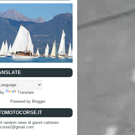
ANSLATE
 by
Translate
Powered by
Blogger
.
TOMOTOCORSE.IT
rt random news di gianni cattaneo
ocorse2@gmail.com