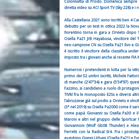
Colonnetta di Prodo. Domenica sempre all
diretta video su ACI Sport TV (Sky 228) e i re
Alla Castellana 2021 sono iscritti ben 4 Ca
debutto per un test in ottica 2022 la Nov
fiorentino torna in gara a Orvieto dopo 1
Osella Pa21 JrB Hayabusa, vincitore del 
neo-campione CN su Osella Pa21 Evo e Giaco
è iscritto il vincitore della classifica un
imposto tra i giovani anche al recente FIA 
Numerosi i pretendenti in lotta per la vitto
primo dei 52 umbri iscritti, Michele Fattori
di manche (2’47”34) e gara (5’34”97) quest’
Fazzino, si candidano a ruolo di protagoni
TIVM fra le monoposto E2Ss e diversi altri
l’abruzzese già sul podio a Orvieto e vinci
(3° nel 2019) su Osella Pa2000 come il s
come papà Giovanni su Osella Pa30 e il 
Maroni e altri nel gruppo delle Sportcar M
Giovannoni (Wolf Gb08 Thunder) e Alessa
Ferretti con la Radical Sr4. Fra i protot
eugubino Gianni Urbani (Osella Pa21) e l’und