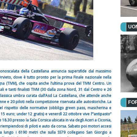
UOM
ronoscalata della Castellana annuncia supersfide dal massimo
Orvieto, dove è tutto pronto per la prima Finale nazionale nella
gna (TIVM), che ospita anche l’ultima prova del TIVM Centro. Un
li e tanti finalisti TIVM (30 dalla zona Nord, 31 dal Centro e 26
lassica umbra curata dall’Asd La Castellana, che attende anche
nne e 20 piloti nella competizione riservata alle autostoriche. La
FO
el rispetto delle normative (obbligo green pass, mascherina e
 15 euro; under 12 gratis) e venerdì 22 ottobre vive l’“antipasto”
 18.30 presso la Sala Corsica ubicata in via degli Aceri a Ciconia,
riempiendosi di piloti e auto da corsa. Sabato poi motori accesi
va lungo i 6190 metri che sulla SS79 collegano San Giorgio a