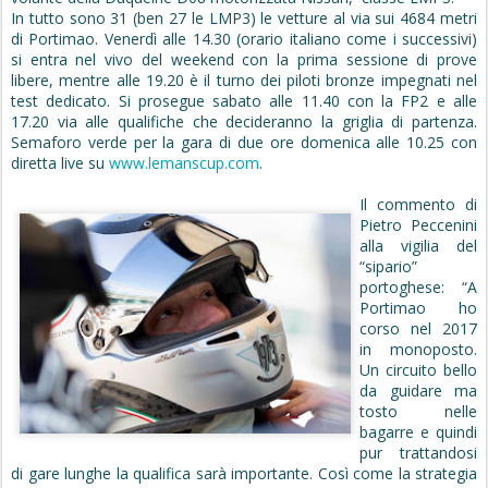
In tutto sono 31 (ben 27 le LMP3) le vetture al via sui 4684 metri
di Portimao. Venerdì alle 14.30 (orario italiano come i successivi)
si entra nel vivo del weekend con la prima sessione di prove
libere, mentre alle 19.20 è il turno dei piloti bronze impegnati nel
test dedicato. Si prosegue sabato alle 11.40 con la FP2 e alle
17.20 via alle qualifiche che decideranno la griglia di partenza.
Semaforo verde per la gara di due ore domenica alle 10.25 con
diretta live su
www.lemanscup.com
.
Il commento di
Pietro Peccenini
alla vigilia del
“sipario”
portoghese: “A
Portimao ho
corso nel 2017
in monoposto.
Un circuito bello
da guidare ma
tosto nelle
bagarre e quindi
pur trattandosi
di gare lunghe la qualifica sarà importante. Così come la strategia