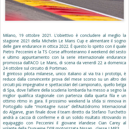
Milano, 19 ottobre 2021. L’obiettivo è concludere al meglio la
stagione 2021 della Michelin Le Mans Cup e alimentare il sogno
delle gare endurance in ottica 2022. È questo lo spirito con il quale
Pietro Peccenini e la TS Corse affronteranno il weekend del sesto
e ultimo appuntamento con la serie internazionale endurance
promossa dall’ACO Le Mans, di scena da venerdì 22 a domenica
24 ottobre sul circuito di Portimao.
Il grintoso pilota milanese, unico italiano al via tra i prototipi, è
reduce dalla convincente prova del mese scorso su un altro dei
circuiti più impegnativi e spettacolari del campionato, quello belga
di Spa, dove l’alfiere della scuderia lombarda ha messo a segno la
miglior qualifica stagionale con partenza dalla quarta fila e un
ottimo ritmo in gara. Il prossimo weekend la sfida si rinnova in
Portogallo sulle “montagne russe” dell’Autódromo Internacional
do Algarve, gran finale dove il team diretto da Stefano Turchetto
andrà a caccia di conferme e di un solido risultato ritrovando in
equipaggio con Peccenini il giovane irlandese Cian Carey al
volante della Duqueine D08 motorizzata Nissan, classe LMP3.