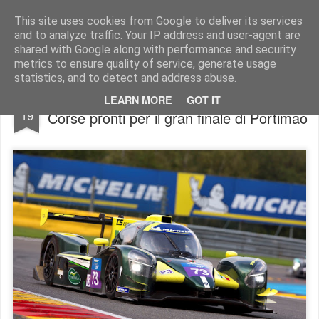
AutoMotoCorse.
Motorsport Random News 280912
This site uses cookies from Google to deliver its services
and to analyze traffic. Your IP address and user-agent are
shared with Google along with performance and security
metrics to ensure quality of service, generate usage
statistics, and to detect and address abuse.
Le Mans Cup/ Pietro Peccenini e TS
OCT
LEARN MORE
GOT IT
19
Corse pronti per il gran finale di Portimao