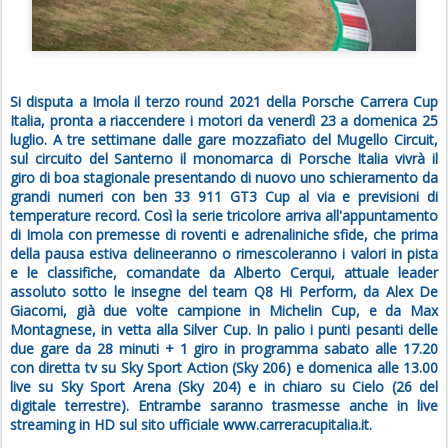
Si disputa a Imola il terzo round 2021 della Porsche Carrera Cup
Italia, pronta a riaccendere i motori da venerdì 23 a domenica 25
luglio. A tre settimane dalle gare mozzafiato del Mugello Circuit,
sul circuito del Santerno il monomarca di Porsche Italia vivrà il
giro di boa stagionale presentando di nuovo uno schieramento da
grandi numeri con ben 33 911 GT3 Cup al via e previsioni di
temperature record. Così la serie tricolore arriva all'appuntamento
di Imola con premesse di roventi e adrenaliniche sfide, che prima
della pausa estiva delineeranno o rimescoleranno i valori in pista
e le classifiche, comandate da Alberto Cerqui, attuale leader
assoluto sotto le insegne del team Q8 Hi Perform, da Alex De
Giacomi, già due volte campione in Michelin Cup, e da Max
Montagnese, in vetta alla Silver Cup. In palio i punti pesanti delle
due gare da 28 minuti + 1 giro in programma sabato alle 17.20
con diretta tv su Sky Sport Action (Sky 206) e domenica alle 13.00
live su Sky Sport Arena (Sky 204) e in chiaro su Cielo (26 del
digitale terrestre). Entrambe saranno trasmesse anche in live
streaming in HD sul sito ufficiale www.carreracupitalia.it.