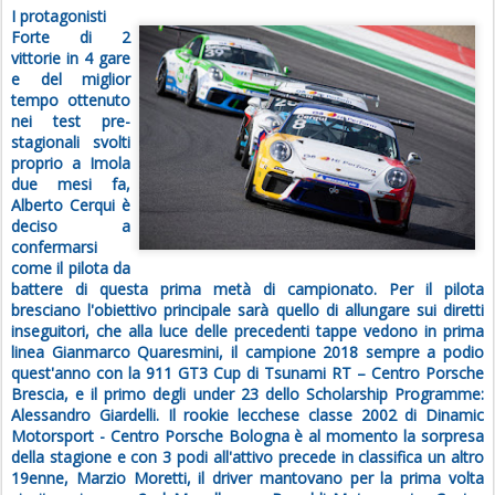
I protagonisti
Forte di 2
vittorie in 4 gare
e del miglior
tempo ottenuto
nei test pre-
stagionali svolti
proprio a Imola
due mesi fa,
Alberto Cerqui è
deciso a
confermarsi
come il pilota da
battere di questa prima metà di campionato. Per il pilota
bresciano l'obiettivo principale sarà quello di allungare sui diretti
inseguitori, che alla luce delle precedenti tappe vedono in prima
linea Gianmarco Quaresmini, il campione 2018 sempre a podio
quest'anno con la 911 GT3 Cup di Tsunami RT – Centro Porsche
Brescia, e il primo degli under 23 dello Scholarship Programme:
Alessandro Giardelli. Il rookie lecchese classe 2002 di Dinamic
Motorsport - Centro Porsche Bologna è al momento la sorpresa
della stagione e con 3 podi all'attivo precede in classifica un altro
19enne, Marzio Moretti, il driver mantovano per la prima volta