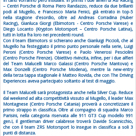
In tanti vorranno però insidiarli. In primis i due alfieri di AB Racing
– Centri Porsche di Roma Piero Randazzo, reduce da due brillanti
podi al Mugello, e Francesco Maria Fenici, già entrato in top-5
nella stagione d'esordio, oltre ad Andreas Corradina (Huber
Racing), Gianluca Giorgi (Ebimotors - Centro Porsche Varese) e
Diego Locanto (Krypton Motorsport – Centro Porsche Latina),
tutti in lotta fra loro nei precedenti round.
Con il team Ebimotors si schierano anche Gianluigi Piccioli, che al
Mugello ha festeggiato il primo punto personale nella serie, Luigi
Peroni (Centro Porsche Varese) e Paolo Venerosi Pesciolini
(Centro Porsche Firenze). Obiettivo rivincita, infine, per i due alfieri
del Team Malucelli Marco Galassi (Centro Porsche Mantova) e
Max Donzelli (Centro Porsche Modena), mentre la new-entry
della terza tappa stagionale è Matteo Rovida, che con The Driving
Experiences aveva partecipato soltanto al test di maggio.
Il Team Malucelli sarà protagonista anche nella Silver Cup. Reduce
dal weekend ad alta competitività vissuto al Mugello, il leader Max
Montagnese (Centro Porsche Catania) proverà a concretizzare il
primo strappo in classifica. Oltre al compagno di squadra Marco
Parisini, nella categoria riservata alle 911 GT3 Cup modello 991
gen.I, il gentleman driver calabrese troverà Davide Scannicchio,
che con il team ZRS Motorsport lo insegue in classifica a soli 3
punti di distanza.