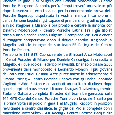
vincitore in gara 2 al Mugello con Bonaldi Motorsport - Centro
Porsche Bergamo. A Imola, però, Cerqui troverà un rivale in più:
dopo l'assenza in terra toscana per la concomitante prova della
Porsche Supercup disputatata in Austria, rientra il campione in
carica Simone Iaquinta, già capace di prendersi un gradino più alto
a inizio stagione a Misano e ora pronto a cercare la rimonta con
Dinamic Motorsport – Centro Porsche Latina. Fra i già titolati
torna a Imola anche Enrico Fulgenzi. Il campione 2013 va a caccia
di maggior competitività dopo il difficile esordio stagionale al
Mugello sotto le insegne del suo team EF Racing e del Centro
Porsche Pesaro.
Tre sono le 911 GT3 Cup schierate da Ghinzani Arco Motorsport
– Centri Porsche di Milano per Daniele Cazzaniga, in crescita al
Mugello, e i due rookie Federico Malvestiti, brianzolo classe 2000
proveniente dalle monoposto, e Leonardo Moncini, il più giovane
del lotto con i suoi 17 anni. A tre punte anche lo schieramento di
Ombra Racing – Centro Porsche Padova con gli under Leonardo
Caglioni e Aldo Festante a caccia di un risultato di rilievo dopo
qualche episodio avverso e il lituano Dziugas Tovilavicius, mentre
Stefano Gattuso completa il roster del team bergamasco sulla
911 GT3 Cup del Centro Porsche Torino con la quale è salito per
la prima volta sul podio in gara 1 al Mugello. Raccolti in posizioni
ravvicinate a centro classifica, la griglia dei Pro si completa con il
macedone Risto Vukov (GDL Racing - Centro Porsche Bari) e altri