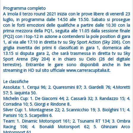
Programma completo
A Imola il terzo round 2021 inizia con le prove libere di venerdì 23
luglio, in programma dalle 14.50 alle 15.50. Sabato si prosegue
con le forti emozioni delle qualifiche a partire dalle 10.30 con la
prima mezzora della PQ1, seguita alle 11.05 dalla sessione finale
(PQ2) con i top-12 in azione a contendersi la pole position di gara
1, al via alle 17.10 in diretta tv su Sky Sport Action (Sky 206). Con
griglia invertita dei primi 6 classificati in gara 1, domenica alle
13.15 si disputa gara 2, che sarà trasmessa in diretta tv su Sky
Sport Arena (Sky 204) e in chiaro su Cielo (26 del digitale
terrestre). Entrambe le gare sono disponibili anche in live
streaming in HD sul sito ufficiale www.carreracupitalia.it.
Le classifiche
Assoluta: 1. Cerqui 96; 2. Quaresmini 87; 3. Giardelli 76; 4.Moretti
57; 5. Iaquinta 50.
Michelin Cup: 1. De Giacomi 44; 2. Cassarà 32; 3. Randazzo 15; 4.
Corradina 10; 5. Giorgi e Rindone 8..
Silver Cup: 1. Montagnese 22; 2. Scannicchio 19; 3. Biolghini 11; 4.
Parisini 10; 5. Scarpellini 6.
Team: 1. Dinamic Motorsport 161; 2. Tsunami RT 134; 3. Ombra
Racing 106; 4. Bonaldi Motorsport 62; 5. Ghinzani Arco
Motorsport 61.