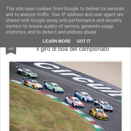
AutoMotoCorse.
Motorsport Random News 280912
This site uses cookies from Google to deliver its services
and to analyze traffic. Your IP address and user-agent are
shared with Google along with performance and security
metrics to ensure quality of service, generate usage
statistics, and to detect and address abuse.
La Porsche Carrera Cup Italia a Imola per
JUL
LEARN MORE
GOT IT
22
il giro di boa del campionato