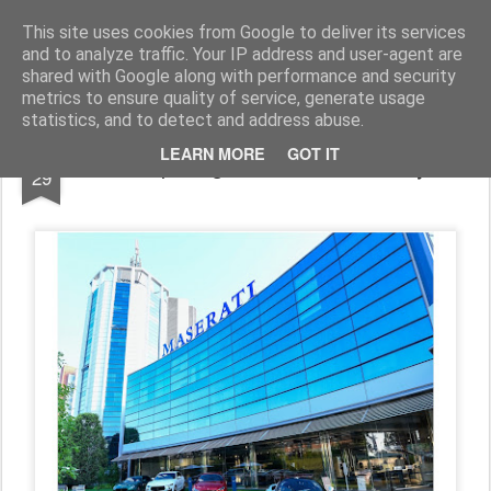
AutoMotoCorse.
Motorsport Random News 280912
This site uses cookies from Google to deliver its services
and to analyze traffic. Your IP address and user-agent are
shared with Google along with performance and security
metrics to ensure quality of service, generate usage
statistics, and to detect and address abuse.
JUN
LEARN MORE
GOT IT
Maserati protagonista a Motor Valley Fest
29