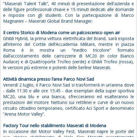
“Maserati Talent Talk”, 40 minuti di presentazione dell'azienda e
delle figure professionali chiave e 15 minuti dedicati alle domande
e risposte con gli studenti. Con la partecipazione di Marco
Magnanini – Maserati Global Brand Manager.
Il centro Storico di Modena come un palcoscenico open air
Ghibli Hybrid, la prima vettura elettrificata del Brand, sarà esposta
all’interno del Cortile dell’Accademia Militare, mentre in piazza
Roma è in mostra un “inedito tricolore” formato
dall’accostamento delle carrozzerie di MC20 (in color Bianco
Audace) e di Quattroporte Trofeo (verde) e Ghibli Trofeo (rossa),
le versioni più estreme e potenti delle berline Maserati.
Attività dinamica presso l’area Parco Novi Sad
Venerdì 2 luglio, il Parco Novi Sad si trasformerà in un’arena dove
- dalle 11:30 e alle ore 15:45 - due esemplari della super sportiva
MC20, una blu e una bianca, sfrecceranno ed esalteranno le
prestazioni del motore Nettuno sui rettilinei e curve di un nuovo
circuito cittadino temporaneo, certificato Aci Sport e denominato
“Arena Motor Valley”.
Factory Tour nello stabilimento Maserati di Modena
In occasione del Motor Valley Fest, Maserati riapre le porte del