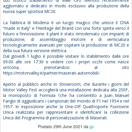
suo storico stabilimento di Viale Ciro Menotti recentemente
aggiornato e dedicato in modo esclusivo alla produzione della
nuova super sportiva MC20.
La fabbrica di Modena è un luogo magico che unisce il DNA
“made in Italy” e l’Heritage del Brand con una forte spinta verso il
futuro e l’innovazione: il plant è stato rimodernato con impianti di
produzione, di assemblaggio motore e di verniciatura
tecnologicamente avanzati per ospitare la produzione di MC20 e
della sua futura versione elettrica.
Dal giovedì 1 luglio è possibile visitare lo stabilimento dalle ore
09:00 alle ore 17:30 e vedere con i propri occhi come nasce
un’icona, prenotandosi al sito
https://motorvalley.it/partner/maserati-automobili/.
Aperto al pubblico anche lo Showroom, che durante i giorni del
Motor Valley Fest accoglierà una installazione dedicata alla 250F,
la monoposto di Formula 1che ha consentito a Juan Manuel
Fangio di aggiudicarsi i campionati del mondo di F1 nel 1954 e nel
1957. In esposizione anche la One-Off Quattroporte Fuoriserie
Unica realizzata per rappresentare e identificare la collezione
Unica del Programma di personalizzazione di Maserati.
Postato
29th June 2021
da
gc