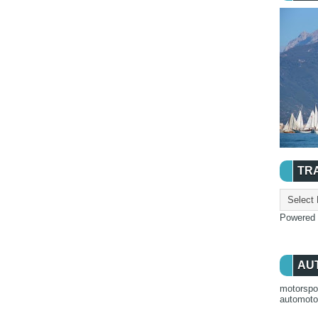
TR
Powered
AU
motorspo
automot