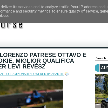
deliver its services and to analyze traffic. Your IP address and 
formance and security metrics to ensure quality of service, gen
abuse.
A LORENZO PATRESE OTTAVO E
KIE, MIGLIOR QUALIFICA
ER LEVI RÉVÉSZ
AU
IAN F.4 CHAMPIONSHIP POWERED BY ABARTH