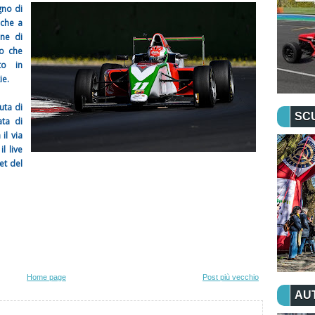
gno di
 che a
one di
to che
to in
ie.
uta di
SC
ata di
il via
l live
et del
Home page
Post più vecchio
AU