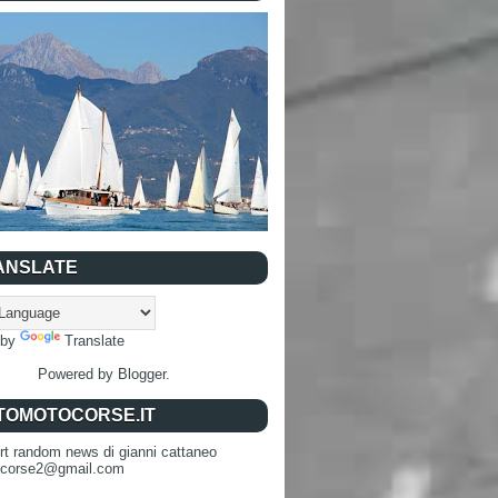
ANSLATE
 by
Translate
Powered by
Blogger
.
TOMOTOCORSE.IT
rt random news di gianni cattaneo
ocorse2@gmail.com