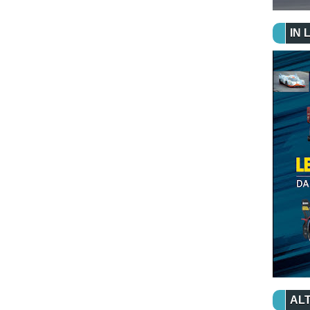
IN 
ALT