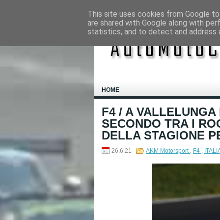
This site uses cookies from Google to 
are shared with Google along with per
statistics, and to detect and address 
HOME
F4 / A VALLELUNG
SECONDO TRA I ROO
DELLA STAGIONE P
26.6.21
AKM Motorsport
,
F4
,
ITAL