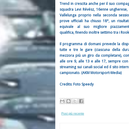
Trend in crescita anche per il suo compa
squadra Levi Révész, 16enne ungherese,
Vallelunga proprio nella seconda sessi
prove ufficiali ha chiuso 18°, un risulta
equivale al suo migliore piazzamen
qualifica, finendo inoltre settimo tra i Rook
Il programma di domani prevede la disp
tutte e tre le gare (ciascuna della dur
mezzora più un giro da completare), con 
alle ore 9, alle 13 e alle 17, sempre con i
streaming sui canali social ed il sito intern
campionato. (AKM Motorsport-Media)
Credits: Foto Speedy
Post più recente