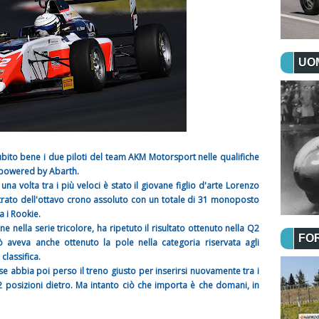
UOM
to bene i due piloti del team AKM Motorsport nelle qualifiche
p powered by Abarth.
a volta tra i più veloci è stato il giovane figlio d'arte Lorenzo
rato dell'ottavo crono assoluto con un totale di 31 monoposto
a i Rookie.
 nella serie tricolore, ha ripetuto il risultato ottenuto nella Q2
FO
aveva anche ottenuto la pole nella categoria riservata agli
classifica.
e abbia poi perso il treno giusto per inserirsi nuovamente tra i
2 posizioni dietro. Ma intanto ciò che importa è che domani, in