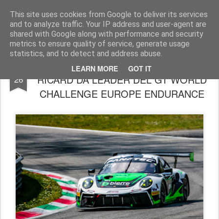
AutoMotoCorse.
Motorsport Random News 280912
This site uses cookies from Google to deliver its services
and to analyze traffic. Your IP address and user-agent are
shared with Google along with performance and security
metrics to ensure quality of service, generate usage
statistics, and to detect and address abuse.
MATTEO CAIROLI APPRODA AL PAUL
MAY
LEARN MORE
GOT IT
RICARD DA LEADER DEL GT WORLD
26
CHALLENGE EUROPE ENDURANCE