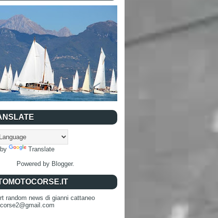
ANSLATE
 by
Translate
Powered by
Blogger
.
TOMOTOCORSE.IT
rt random news di gianni cattaneo
ocorse2@gmail.com