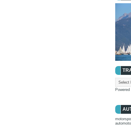
TR
Powered
AU
motorspo
automot