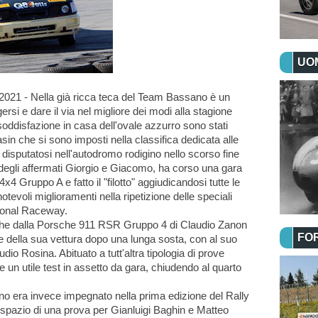
UOM
2021 - Nella già ricca teca del Team Bassano è un 
si e dare il via nel migliore dei modi alla stagione 
oddisfazione in casa dell'ovale azzurro sono stati 
 che si sono imposti nella classifica dedicata alle 
disputatosi nell'autodromo rodigino nello scorso fine 
o, degli affermati Giorgio e Giacomo, ha corso una gara 
4 Gruppo A e fatto il "filotto" aggiudicandosi tutte le 
evoli miglioramenti nella ripetizione delle speciali 
ational Raceway.
che dalla Porsche 911 RSR Gruppo 4 di Claudio Zanon 
FO
 della sua vettura dopo una lunga sosta, con al suo 
dio Rosina. Abituato a tutt'altra tipologia di prove 
e un utile test in assetto da gara, chiudendo al quarto 
 era invece impegnato nella prima edizione del Rally 
 spazio di una prova per Gianluigi Baghin e Matteo 