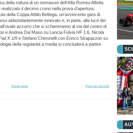
a della rottura di un semiasse dell'Alfa Romeo Alfetta 
ealizzato il decimo crono nella prova d'apertura.
ta della Coppa Attilio Bettega, un'avvincente gara di 
orso abbondantemente innevato e, in parte, alla luce dei 
all'ovale azzurro che si schiereranno al via dal centro di 
 e Andrea Dal Maso su Lancia Fulvia HF 1.6, Nicola 
at X 1/9 e Stefano Chiminelli con Enrico Strapazzon su 
ogia della regolarità a media si concluderà a partire 
SC
Home page
Post più vecchio
AU