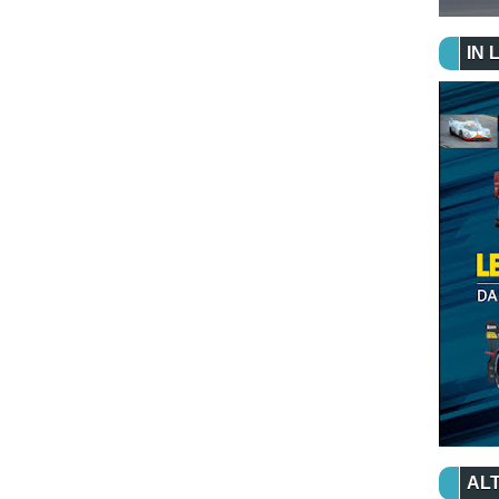
IN 
ALT