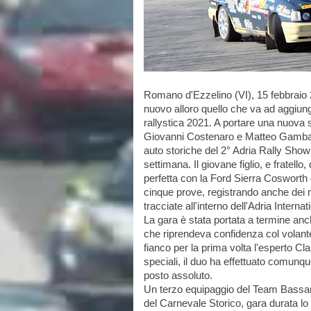
Romano d'Ezzelino (VI), 15 febbraio 
nuovo alloro quello che va ad aggiunger
rallystica 2021. A portare una nuova s
Giovanni Costenaro e Matteo Gambasin
auto storiche del 2° Adria Rally Show 
settimana. Il giovane figlio, e fratell
perfetta con la Ford Sierra Cosworth 4x
cinque prove, registrando anche dei not
tracciate all'interno dell'Adria Intern
La gara è stata portata a termine an
che riprendeva confidenza col volante
fianco per la prima volta l'esperto Clau
speciali, il duo ha effettuato comunqu
posto assoluto.
Un terzo equipaggio del Team Bassano
del Carnevale Storico, gara durata lo