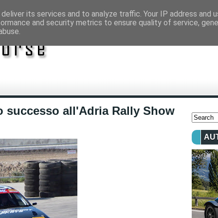
deliver its services and to analyze traffic. Your IP address and 
formance and security metrics to ensure quality of service, gen
abuse.
 successo all'Adria Rally Show
AU