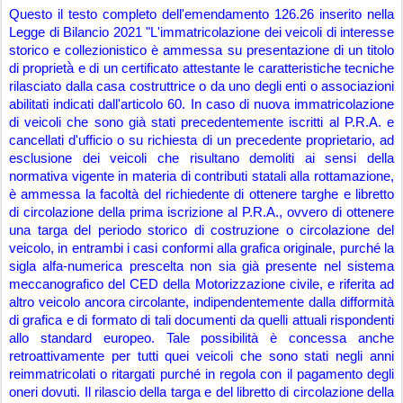
Questo il testo completo dell'emendamento 126.26 inserito nella 
Legge di Bilancio 2021 "L'immatricolazione dei veicoli di interesse 
storico e collezionistico è ammessa su presentazione di un titolo 
di proprietà̀ e di un certificato attestante le caratteristiche tecniche 
rilasciato dalla casa costruttrice o da uno degli enti o associazioni 
abilitati indicati dall'articolo 60. In caso di nuova immatricolazione 
di veicoli che sono già stati precedentemente iscritti al P.R.A. e 
cancellati d'ufficio o su richiesta di un precedente proprietario, ad 
esclusione dei veicoli che risultano demoliti ai sensi della 
normativa vigente in materia di contributi statali alla rottamazione, 
è ammessa la facoltà del richiedente di ottenere targhe e libretto 
di circolazione della prima iscrizione al P.R.A., ovvero di ottenere 
una targa del periodo storico di costruzione o circolazione del 
veicolo, in entrambi i casi conformi alla grafica originale, purché la 
sigla alfa-numerica prescelta non sia già presente nel sistema 
meccanografico del CED della Motorizzazione civile, e riferita ad 
altro veicolo ancora circolante, indipendentemente dalla difformità 
di grafica e di formato di tali documenti da quelli attuali rispondenti 
allo standard europeo. Tale possibilità è concessa anche 
retroattivamente per tutti quei veicoli che sono stati negli anni 
reimmatricolati o ritargati purché in regola con il pagamento degli 
oneri dovuti. Il rilascio della targa e del libretto di circolazione della 