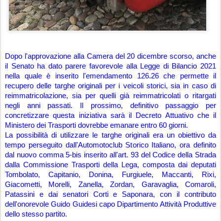
Dopo l'approvazione alla Camera del 20 dicembre scorso, anche 
il Senato ha dato parere favorevole alla Legge di Bilancio 2021 
nella quale è inserito l'emendamento 126.26 che permette il 
recupero delle targhe originali per i veicoli storici, sia in caso di 
reimmatricolazione, sia per quelli già reimmatricolati o ritargati 
negli anni passati. Il prossimo, definitivo passaggio per 
concretizzare questa iniziativa sarà il Decreto Attuativo che il 
Ministero dei Trasporti dovrebbe emanare entro 60 giorni. 
La possibilità di utilizzare le targhe originali era un obiettivo da 
tempo perseguito dall'Automotoclub Storico Italiano, ora definito 
dal nuovo comma 5-bis inserito all'art. 93 del Codice della Strada 
dalla Commissione Trasporti della Lega, composta dai deputati 
Tombolato, Capitanio, Donina, Furgiuele, Maccanti, Rixi, 
Giacometti, Morelli, Zanella, Zordan, Garavaglia, Comaroli, 
Patassini e dai senatori Corti e Saponara, con il contributo 
dell'onorevole Guido Guidesi capo Dipartimento Attività Produttive 
dello stesso partito. 