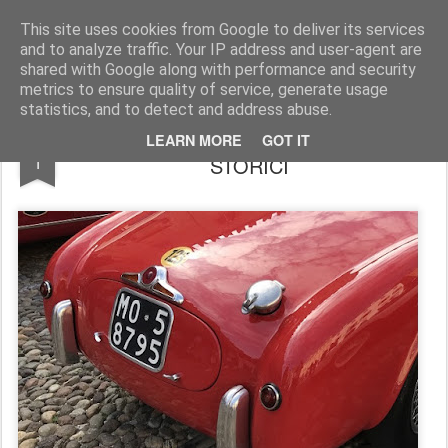
AutoMotoCorse.
Motorsport Random News 280912
This site uses cookies from Google to deliver its services
and to analyze traffic. Your IP address and user-agent are
shared with Google along with performance and security
metrics to ensure quality of service, generate usage
statistics, and to detect and address abuse.
TARGHE ORIGINALI PER I VEICOLI
JAN
LEARN MORE
GOT IT
1
STORICI