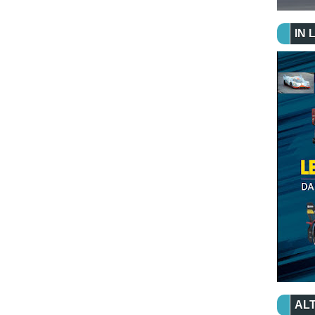
IN 
ALT