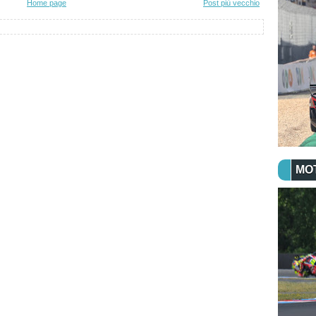
Home page
Post più vecchio
MO