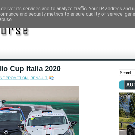
deliver its services and to analyze traffic. Your IP address and 
formance and security metrics to ensure quality of service, gen
abuse.
lio Cup Italia 2020
ANE PROMOTION
,
RENAULT
AU