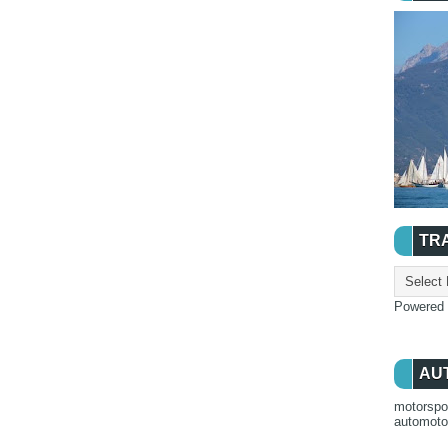
TR
Powered
AU
motorspo
automot