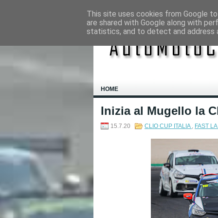
This site uses cookies from Google to 
are shared with Google along with per
statistics, and to detect and address 
HOME
Inizia al Mugello la C
15.7.20
CLIO CUP ITALIA
,
FAST L