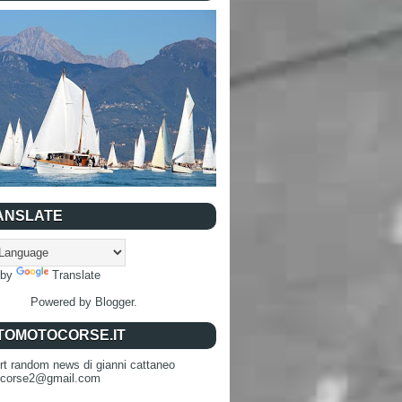
ANSLATE
 by
Translate
Powered by
Blogger
.
TOMOTOCORSE.IT
rt random news di gianni cattaneo
ocorse2@gmail.com