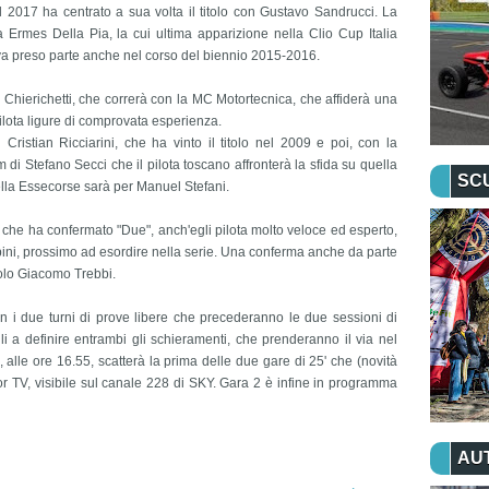
l 2017 ha centrato a sua volta il titolo con Gustavo Sandrucci. La
 Ermes Della Pia, la cui ultima apparizione nella Clio Cup Italia
va preso parte anche nel corso del biennio 2015-2016.
 Chierichetti, che correrà con la MC Motortecnica, che affiderà una
ilota ligure di comprovata esperienza.
 Cristian Ricciarini, che ha vinto il titolo nel 2009 e poi, con la
di Stefano Secci che il pilota toscano affronterà la sfida su quella
SC
della Essecorse sarà per Manuel Stefani.
he ha confermato "Due", anch'egli pilota molto veloce ed esperto,
bini, prossimo ad esordire nella serie. Una conferma anche da parte
olo Giacomo Trebbi.
n i due turni di prove libere che precederanno le due sessioni di
ili a definire entrambi gli schieramenti, che prenderanno il via nel
 alle ore 16.55, scatterà la prima delle due gare di 25' che (novità
r TV, visibile sul canale 228 di SKY. Gara 2 è infine in programma
AU