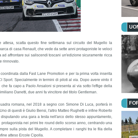
UOM
 attesa, scatta questo fine settimana sul circuito del Mugello la
marca di casa Renault, che vede da sette anni protagoniste le veloci
ta ad affrontare sui saliscendi toscani un'edizione sicuramente ricca
e rinnovato.
ie coordinata dalla Fast Lane Promotion e per la prima volta inserita
Sport. Specialmente in termini di piloti al via. Dopo avere vinto il
 che fa capo a Paolo Ansaloni si presenta al via sotto l'effige della
iliano Danetti, due anni fa vincitore del titolo Gentleman.
FO
 squadra romana, nel 2018 a segno con Simone Di Luca, porterà in
 Uno di questi è Giulio Bensi, l'altro Matteo Rughetti e infine Roberto
e, disputando una gara a testa nell'arco dello stesso appuntamento,
de protagonista nei primi tre round dello scorso anno, centrando una
mpre sulla pista del Mugello. A completare i ranghi tra le fila della
fine atteso Ercole Cipolla.