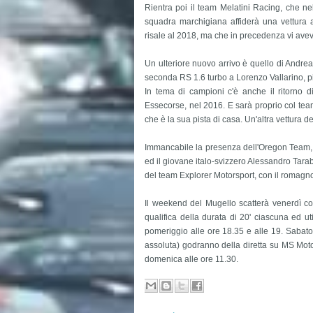
Rientra poi il team Melatini Racing, che ne
squadra marchigiana affiderà una vettura a
risale al 2018, ma che in precedenza vi ave
Un ulteriore nuovo arrivo è quello di Andrea
seconda RS 1.6 turbo a Lorenzo Vallarino, p
In tema di campioni c'è anche il ritorno di
Essecorse, nel 2016. E sarà proprio col team 
che è la sua pista di casa. Un'altra vettura 
Immancabile la presenza dell'Oregon Team, c
ed il giovane italo-svizzero Alessandro Tara
del team Explorer Motorsport, con il romagn
Il weekend del Mugello scatterà venerdì co
qualifica della durata di 20' ciascuna ed ut
pomeriggio alle ore 18.35 e alle 19. Sabato,
assoluta) godranno della diretta su MS Moto
domenica alle ore 11.30.