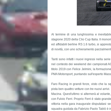
Al termine di una lunghissima e inevitabile
stagione 2020 della Clio Cup Italia. Il mono
ed affidabili berline RS 1.6 turbo, si appres
di novità, con uno schieramento parzialment
Tanti sono infatti i nuovi ingressi nella ser
nel contesto dei weekend dei campionati ACI 
titolo 2019 con Felice Jelmini, la formazione
PMA Motorsport, puntando sull'esperto Massim
Faro Racing in grandi forze, visto che la
pista ben quattro vetture con tre nuovi arrivi.
Macina. Quest'ultimo si alternerà al volant
con Fulvio Ferri. Proprio Ferri è stato gran
vittoria nella gara inaugurale disputatasi se
squadra guidata da Fabrizio Paolo Tablò è in