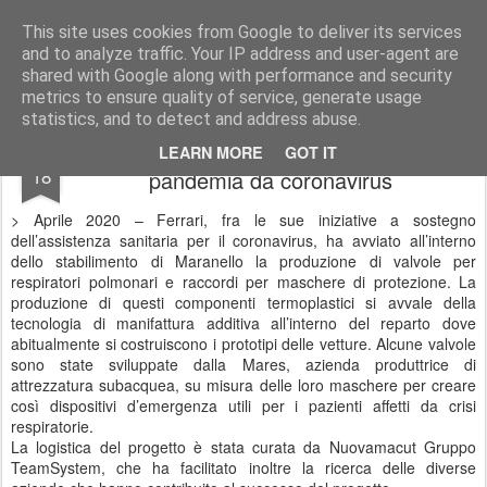
AutoMotoCorse.
Motorsport Random News 280912
This site uses cookies from Google to deliver its services
and to analyze traffic. Your IP address and user-agent are
shared with Google along with performance and security
metrics to ensure quality of service, generate usage
statistics, and to detect and address abuse.
Ferrari prosegue l’impegno contro la
APR
LEARN MORE
GOT IT
18
pandemia da coronavirus
> Aprile 2020 – Ferrari, fra le sue iniziative a sostegno
dell’assistenza sanitaria per il coronavirus, ha avviato all’interno
dello stabilimento di Maranello la produzione di valvole per
respiratori polmonari e raccordi per maschere di protezione. La
produzione di questi componenti termoplastici si avvale della
tecnologia di manifattura additiva all’interno del reparto dove
abitualmente si costruiscono i prototipi delle vetture. Alcune valvole
sono state sviluppate dalla Mares, azienda produttrice di
attrezzatura subacquea, su misura delle loro maschere per creare
così dispositivi d’emergenza utili per i pazienti affetti da crisi
respiratorie.
La logistica del progetto è stata curata da Nuovamacut Gruppo
TeamSystem, che ha facilitato inoltre la ricerca delle diverse