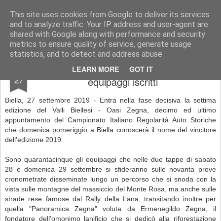
AutoMotoCorse.
Motorsport Random News 280912
This site uses cookies from Google to deliver its services
and to analyze traffic. Your IP address and user-agent are
shared with Google along with performance and security
metrics to ensure quality of service, generate usage
statistics, and to detect and address abuse.
Valli Biellesi - Oasi Zegna: 102 gli
SEP
LEARN MORE
GOT IT
27
equipaggi iscritti
Biella, 27 settembre 2019 - Entra nella fase decisiva la settima
edizione del Valli Biellesi - Oasi Zegna, decimo ed ultimo
appuntamento del Campionato Italiano Regolarità Auto Storiche
che domenica pomeriggio a Biella conoscerà il nome del vincitore
dell'edizione 2019.
Sono quarantacinque gli equipaggi che nelle due tappe di sabato
28 e domenica 29 settembre si sfideranno sulle novanta prove
cronometrate disseminate lungo un percorso che si snoda con la
vista sulle montagne del massiccio del Monte Rosa, ma anche sulle
strade rese famose dal Rally della Lana, transitando inoltre per
quella "Panoramica Zegna" voluta da Ermenegildo Zegna, il
fondatore dell'omonimo lanificio che si dedicò alla riforestazione