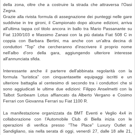
della zona, oltre che a costruire la strada che attraversa l'Oasi
Zegna.
Grazie alla rivista formula di assegnazione dei punteggi nelle gare
suddivise in tre gironi, il Campionato dopo alcune edizioni, arriva
all'ultima tappa col titolo ancora in ballo tra Mario Passanante su
Fiat 1100/103 e Massimo Zanasi con la più datata Fiat 508 C in
coppia con Barbara Bertini, ma anche con un'altra decina di
conduttori "Top" che cercheranno d'inscrivere il proprio nome
nell'albo d'oro della gara, aggiungendo ulteriore interesse
all'annunciata sfida.
Interessante anche il parterre dell'abbinata regolarità con la
formula "turistica" con cinquantasette equipaggi iscritti e un
ulteriore battaglia al centesimo di secondo tra i conduttori che si
sono aggiudicati le ultime due edizioni: Filippo Anselmetti con la
Talbot Sunbeam Lotus affiancato da Alberto Vergano e Cosimo
Ferrari con Giovanna Ferrari su Fiat 1100 R.
La manifestazione organizzata da BMT Eventi e Veglio 4x4 in
collaborazione con l'Automobile Club di Biella inizia con le
operazioni di verifica presso "The Place" Luxury Outlet a
Sandigliano, sia nella serata di oggi, venerdì 27, dalle 18 alle 21,