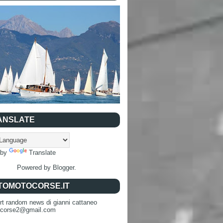
ANSLATE
 by
Translate
Powered by
Blogger
.
TOMOTOCORSE.IT
rt random news di gianni cattaneo
ocorse2@gmail.com