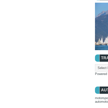
TR
Powered
AU
motorspo
automot