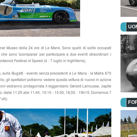
UOM
nel Museo della 24 ore di Le Mans. Sono quelli di solito occupati
che sono 'scomparse' per partecipare a due eventi straordinari: i
wood Festival of Speed ​​(4 - 7 luglio in Inghilterra).
a, sulla Bugatti - evento senza precedenti a Le Mans - la Matra 670
uglio, gli spettatori potranno vedere questa vettura di nuovo in azione
ioni vedranno protagonista il leggendario Gérard Larrousse, ospite
io: dalle 11:25 alle 11:45, 15:10 - 15:30, 18,55 - 19h15; Domenica 7
7:45)
FO