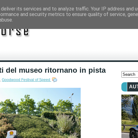
deliver its services and to analyze traffic. Your IP address and 
formance and security metrics to ensure quality of service, gen
abuse.
i del museo ritornano in pista
,
Goodwood Festival of Speed
AU