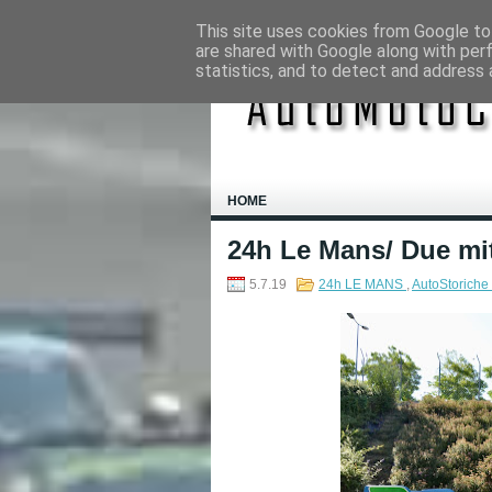
This site uses cookies from Google to 
are shared with Google along with per
statistics, and to detect and address 
HOME
24h Le Mans/ Due mit
5.7.19
24h LE MANS
,
AutoStoriche