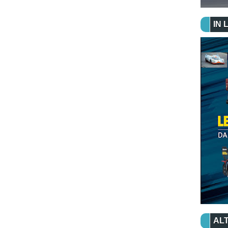
IN 
ALT