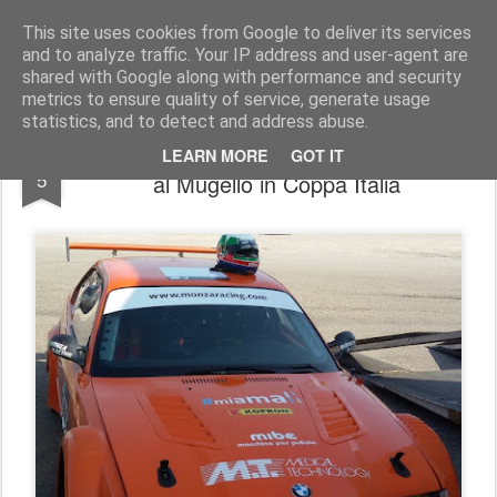
AutoMotoCorse.
Motorsport Random News 280912
This site uses cookies from Google to deliver its services
and to analyze traffic. Your IP address and user-agent are
shared with Google along with performance and security
metrics to ensure quality of service, generate usage
statistics, and to detect and address abuse.
Monza Racing inaugura la stagione 2018
APR
LEARN MORE
GOT IT
5
al Mugello in Coppa Italia