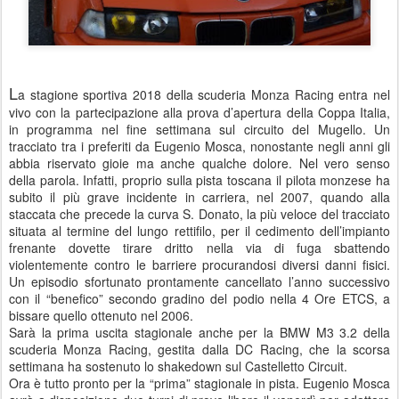
L
a stagione sportiva 2018 della scuderia Monza Racing entra nel
vivo con la partecipazione alla prova d’apertura della Coppa Italia,
in programma nel fine settimana sul circuito del Mugello. Un
tracciato tra i preferiti da Eugenio Mosca, nonostante negli anni gli
abbia riservato gioie ma anche qualche dolore. Nel vero senso
della parola. Infatti, proprio sulla pista toscana il pilota monzese ha
subito il più grave incidente in carriera, nel 2007, quando alla
staccata che precede la curva S. Donato, la più veloce del tracciato
situata al termine del lungo rettifilo, per il cedimento dell’impianto
frenante dovette tirare dritto nella via di fuga sbattendo
violentemente contro le barriere procurandosi diversi danni fisici.
Un episodio sfortunato prontamente cancellato l’anno successivo
con il “benefico” secondo gradino del podio nella 4 Ore ETCS, a
bissare quello ottenuto nel 2006.
Sarà la prima uscita stagionale anche per la BMW M3 3.2 della
scuderia Monza Racing, gestita dalla DC Racing, che la scorsa
settimana ha sostenuto lo shakedown sul Castelletto Circuit.
Ora è tutto pronto per la “prima” stagionale in pista. Eugenio Mosca