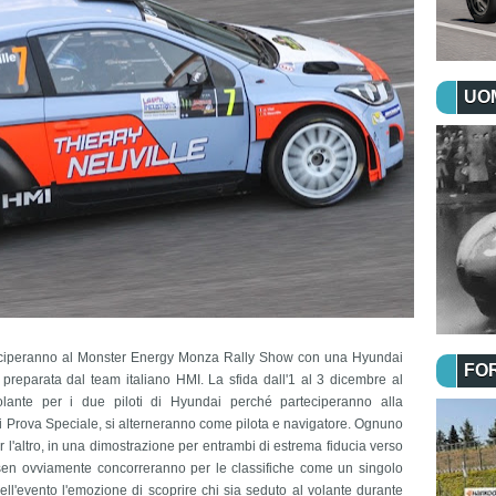
UOM
teciperanno al Monster Energy Monza Rally Show con una Hyundai
FO
eparata dal team italiano HMI. La sfida dall'1 al 3 dicembre al
lante per i due piloti di Hyundai perché parteciperanno alla
i Prova Speciale, si alterneranno come pilota e navigatore. Ognuno
per l'altro, in una dimostrazione per entrambi di estrema fiducia verso
sen ovviamente concorreranno per le classifiche come un singolo
ell'evento l'emozione di scoprire chi sia seduto al volante durante