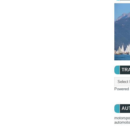
TR
Powered
AU
motorspo
automot