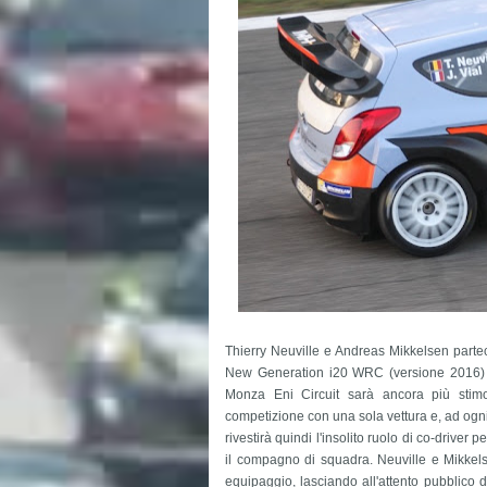
Thierry Neuville e Andreas Mikkelsen par
New Generation i20 WRC (versione 2016) pr
Monza Eni Circuit sarà ancora più stimo
competizione con una sola vettura e, ad ogn
rivestirà quindi l'insolito ruolo di co-driver 
il compagno di squadra. Neuville e Mikkel
equipaggio, lasciando all'attento pubblico d