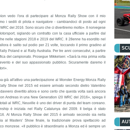
«Non vedo l'ora di partecipare al Monza Rally Show con il mio
o i sedili di pilota e navigatore - cambiandoci di posto ad ogni
WRC del 2016. Sono sicuro che ci divertiremo molto». Il norvegese
otorsport, siglando un contratto con la casa ufficiale a partire dal
he nelle stagioni 2018 e 2019 del WRC. Il 28enne ha esordito nel
ora è salito sul podio per 21 volte, toccando il primo gradino al
SC
lly Poland e al Rally Australia. Per tre anni consecutivi, a partire
ssifica del campionato. Prosegue Mikkelsen: «Sarà la mia prima volta
'evento e del suo appassionato pubblico. Sicuramente daremo il
ori».
 ha già all'attivo una partecipazione al Monster Energy Monza Rally
lly Show nel 2015 ed essere arrivato secondo dietro Valentino
 davvero divertito allora e sono certo che questa volta sarà ancora
con Andreas in una New Generation i20 WRC del 2016», spiega il
 totali al WRC, Neuville è uno dei driver di punta del team coreano.
ship è iniziata nel Rally Catalunya del 2009. Il belga è stato
16. Al Monza Rally Show del 2015 è arrivato secondo sia nella
sia al Masters' Show finale, la tradizionale prova spettacolo ad
AU
ico monzese. «Il pubblico è straordinario a Monza ed è sempre un