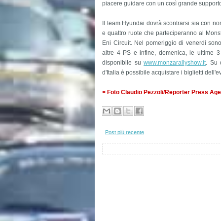
piacere guidare con un così grande supporto 
Il team Hyundai dovrà scontrarsi sia con nomi
e quattro ruote che parteciperanno al Mon
Eni Circuit. Nel pomeriggio di venerdì son
altre 4 PS e infine, domenica, le ultime 
disponibile su
www.monzarallyshow.it
. Su 
d'Italia è possibile acquistare i biglietti de
> Foto Claudio Pezzoli/Reporter Press Ag
Post più recente