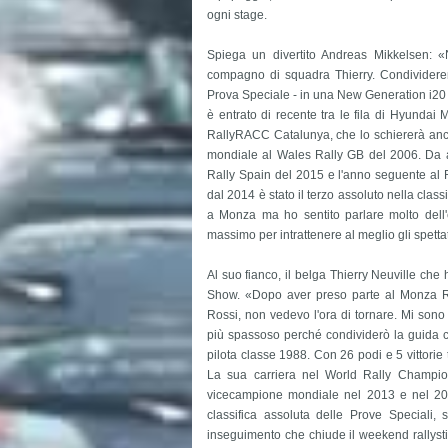
ogni stage.
Spiega un divertito Andreas Mikkelsen: 
compagno di squadra Thierry. Condividerem
Prova Speciale - in una New Generation i20 
è entrato di recente tra le fila di Hyundai M
RallyRACC Catalunya, che lo schiererà anc
mondiale al Wales Rally GB del 2006. Da all
Rally Spain del 2015 e l'anno seguente al Ra
dal 2014 è stato il terzo assoluto nella cla
a Monza ma ho sentito parlare molto dell
massimo per intrattenere al meglio gli spettat
Al suo fianco, il belga Thierry Neuville che
Show. «Dopo aver preso parte al Monza Ra
Rossi, non vedevo l'ora di tornare. Mi sono
più spassoso perché condividerò la guida 
pilota classe 1988. Con 26 podi e 5 vittorie
La sua carriera nel World Rally Champion
vicecampione mondiale nel 2013 e nel 20
classifica assoluta delle Prove Speciali, 
inseguimento che chiude il weekend rallyst