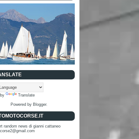
ANSLATE
 by
Translate
Powered by
Blogger
.
TOMOTOCORSE.IT
rt random news di gianni cattaneo
ocorse2@gmail.com