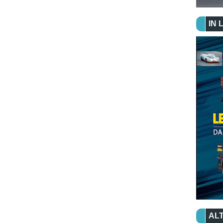
IN 
ALT