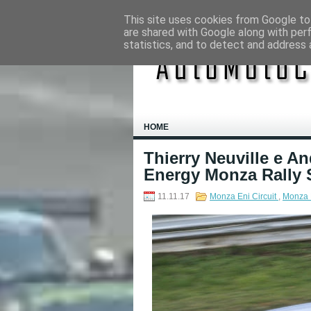
This site uses cookies from Google to 
are shared with Google along with per
statistics, and to detect and address 
HOME
Thierry Neuville e A
Energy Monza Rally
11.11.17
Monza Eni Circuit
,
Monza 