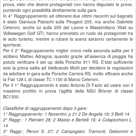
prova, visto che diversi protagonisti non hanno disputato le prove,
puntando ogni possibilità direttamente sulla gara.
In 4° Raggruppamento ad ottenere due ottimi riscontri sul bagnato
è stato Gianluca Paloschi sulla Peugeot 205, ma anche Gabriele
Ceteroni, anche lui sulla 205 del Leone e Massimiliano Vitali su
Volkswagen Golf GTI, hanno prenotato un ruolo da protagonisti tra
le auto turismo, mentre a rubare la scena saranno certamente le
sportscar.
Per il 2° Raggruppamento miglior crono nella seconda salita per il
siciliano Matteo Adragna, quando grazie all’assenza di pioggia ha
potuto verificare il set up della Porsche 911 RS. E’stat sufficiente
solo la prima salita ad Idelbrando Motti per decidere le regolazioni
da adottare in gara sulla Porsche Carrera RS, molto efficace anche
la Fiat 128 L di classe TC 1150 di Marco Ceteroni.
Per il 1° Raggruppamento è stato Antonio Di Fazio ad usare con il
massimo profitto in prova l’agilità della NSU Brixner di classe
BC1300.
Classifiche di raggruppamento dopo 3 gare:
1° Raggruppamento: 1 Nocentini, p 21 2 De Angelis 19; 3 Betti 14
2° Raggr.: 1 Palmieri 28; 2 Maiolo e Bertelli 16; 4 Colapicchioni L.
14
3° Raggr.: Peroni S. 27; 2 Campogiani, Tramonti, Gelsomini e