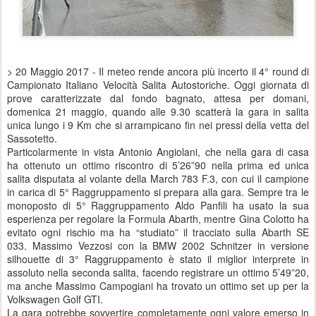
> 20 Maggio 2017 - Il meteo rende ancora più incerto il 4° round di
Campionato Italiano Velocità Salita Autostoriche. Oggi giornata di
prove caratterizzate dal fondo bagnato, attesa per domani,
domenica 21 maggio, quando alle 9.30 scatterà la gara in salita
unica lungo i 9 Km che si arrampicano fin nei pressi della vetta del
Sassotetto.
Particolarmente in vista Antonio Angiolani, che nella gara di casa
ha ottenuto un ottimo riscontro di 5’26”90 nella prima ed unica
salita disputata al volante della March 783 F.3, con cui il campione
in carica di 5° Raggruppamento si prepara alla gara. Sempre tra le
monoposto di 5° Raggruppamento Aldo Panfili ha usato la sua
esperienza per regolare la Formula Abarth, mentre Gina Colotto ha
evitato ogni rischio ma ha “studiato” il tracciato sulla Abarth SE
033. Massimo Vezzosi con la BMW 2002 Schnitzer in versione
silhouette di 3° Raggruppamento è stato il miglior interprete in
assoluto nella seconda salita, facendo registrare un ottimo 5’49”20,
ma anche Massimo Campogiani ha trovato un ottimo set up per la
Volkswagen Golf GTI.
La gara potrebbe sovvertire completamente ogni valore emerso in