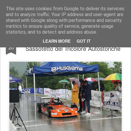
AutoMotoCorse.
Motorsport Random News 280912
This site uses cookies from Google to deliver its services
and to analyze traffic. Your IP address and user-agent are
shared with Google along with performance and security
metrics to ensure quality of service, generate usage
statistics, and to detect and address abuse.
Velocità Salita: Domani la Sarnano -
MAY
LEARN MORE
GOT IT
20
Sassotetto del Tricolore Autostoriche