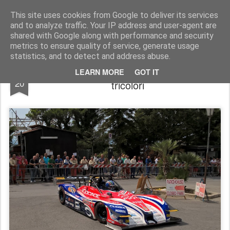
AutoMotoCorse.
Motorsport Random News 280912
This site uses cookies from Google to deliver its services
and to analyze traffic. Your IP address and user-agent are
shared with Google along with performance and security
metrics to ensure quality of service, generate usage
statistics, and to detect and address abuse.
Alla 58^ Monte Erice i primi verdetti
SEP
LEARN MORE
GOT IT
20
tricolori