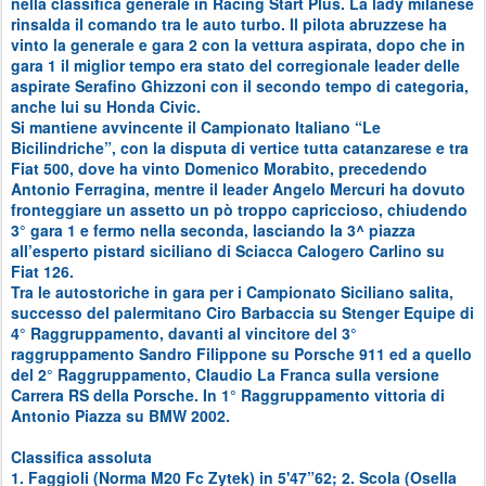
nella classifica generale in Racing Start Plus. La lady milanese
rinsalda il comando tra le auto turbo. Il pilota abruzzese ha
vinto la generale e gara 2 con la vettura aspirata, dopo che in
gara 1 il miglior tempo era stato del corregionale leader delle
aspirate Serafino Ghizzoni con il secondo tempo di categoria,
anche lui su Honda Civic.
Si mantiene avvincente il Campionato Italiano “Le
Bicilindriche”, con la disputa di vertice tutta catanzarese e tra
Fiat 500, dove ha vinto Domenico Morabito, precedendo
Antonio Ferragina, mentre il leader Angelo Mercuri ha dovuto
fronteggiare un assetto un pò troppo capriccioso, chiudendo
3° gara 1 e fermo nella seconda, lasciando la 3^ piazza
all’esperto pistard siciliano di Sciacca Calogero Carlino su
Fiat 126.
Tra le autostoriche in gara per i Campionato Siciliano salita,
successo del palermitano Ciro Barbaccia su Stenger Equipe di
4° Raggruppamento, davanti al vincitore del 3°
raggruppamento Sandro Filippone su Porsche 911 ed a quello
del 2° Raggruppamento, Claudio La Franca sulla versione
Carrera RS della Porsche. In 1° Raggruppamento vittoria di
Antonio Piazza su BMW 2002.
Classifica assoluta
1. Faggioli (Norma M20 Fc Zytek) in 5'47”62; 2. Scola (Osella