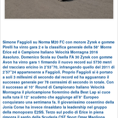
Simone Faggioli su Norma M20 FC con motore Zytek e gomme
Pirelli ha vinto gara 2 e la classifica generale della 58° Monte
Erice ed è Campione Italiano Velocità Montagna 2016
Assoluto. Domenico Scola su Osella FA 30 Zytek con gomme
Avon ha vinto gara 1 firmando il nuovo record sui 5730 metri
del tracciato ericino in 2’53”70, infrangendo quello del 2011 di
2’57”24 appartenente a Faggioli. Proprio Faggioli si è portato
a soli 3 millesimi di secondo dal record ed ha agguantato il
successo generale per 78 centesimi di secondo in totale. Con
il successo al 10° Round di Campionato Italiano Velocità
Montagna il pluricampione fiorentino della Best Lap si cuce
sulla tuta il 12° scudetto che aggiunge all’8° Europeo
conquistato una settimana fa. Il giovanissimo cosentino della
Jonia Corse ha invece rinsaldato la leadership nel gruppo
della monoposto E2SS. Terzo sul podio di Erice in piena
rimonta il sardo della Scuderia CST Sport Omar Magliona,