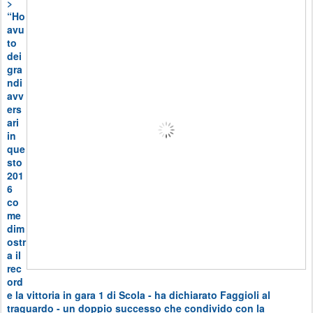
>
“Ho
avu
to
dei
gra
ndi
avv
ers
ari
in
que
sto
201
6
co
me
dim
ostr
a il
rec
ord
e la vittoria in gara 1 di Scola - ha dichiarato Faggioli al
traguardo - un doppio successo che condivido con la