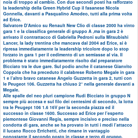
noia di troppo al cambio. Con due secondi posti ha rafforzato
la leadership della Green Hybrid Cup il fasanese Nicola
Gonnella, davanti a Pasqualino Amodeo, tutti alla prima volta
ad Erice.
Salvatore D’Amico su Renault New Clio di classe 2000 ha vinto
gara 1 e la classifica generale di gruppo A ,ma in gara 2 è
arrivato il contrattacco di Gabriella Pedroni sulla Mitsubishi
Lancer, la lady trentina che mancava dal 2004 ad Erice, si è
ripresa immediatamente la leadership tricolore dopo lo stop
forzato in gara 1 per il cedimento di un semiasse al via. Il
problema è stato immediatamente risolto dal preparatore
Bicciato tra le due gare. Sul podio anche il catanese Gianvito
Coppola che ha preceduto il calabrese Roberto Megale in gara
1 e l’altro bravo catanese Angelo Guzzetta in gara 2, tutti con
le Peugeot 106. Guzzetta ha chiuso 2° nella generale davanti a
Megale.
Alle spalle del neo pluri campione Rudi Bicciato in gruppo N
sempre più accesa e sul filo dei centesimi di secondo, la lotta
tra le Peugept 106 1.6 16V per la seconda piazza ed il
successo in classe 1600. Successo ad Erice per l’esperto
piemontese Giovanni Regis, sempre incisivo e preciso nella
condotta di gara, anche se ha provato in tutti i modi l’attacco
il lucano Rocco Errichetti, che rimane in vantaggio
nonostante il secondo posto in classe e terzo di gruppo,