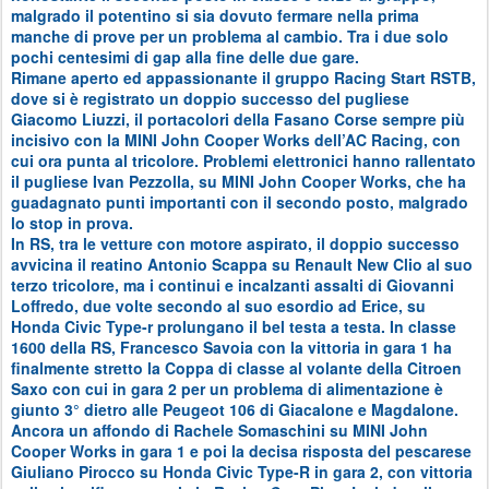
malgrado il potentino si sia dovuto fermare nella prima
manche di prove per un problema al cambio. Tra i due solo
pochi centesimi di gap alla fine delle due gare.
Rimane aperto ed appassionante il gruppo Racing Start RSTB,
dove si è registrato un doppio successo del pugliese
Giacomo Liuzzi, il portacolori della Fasano Corse sempre più
incisivo con la MINI John Cooper Works dell’AC Racing, con
cui ora punta al tricolore. Problemi elettronici hanno rallentato
il pugliese Ivan Pezzolla, su MINI John Cooper Works, che ha
guadagnato punti importanti con il secondo posto, malgrado
lo stop in prova.
In RS, tra le vetture con motore aspirato, il doppio successo
avvicina il reatino Antonio Scappa su Renault New Clio al suo
terzo tricolore, ma i continui e incalzanti assalti di Giovanni
Loffredo, due volte secondo al suo esordio ad Erice, su
Honda Civic Type-r prolungano il bel testa a testa. In classe
1600 della RS, Francesco Savoia con la vittoria in gara 1 ha
finalmente stretto la Coppa di classe al volante della Citroen
Saxo con cui in gara 2 per un problema di alimentazione è
giunto 3° dietro alle Peugeot 106 di Giacalone e Magdalone.
Ancora un affondo di Rachele Somaschini su MINI John
Cooper Works in gara 1 e poi la decisa risposta del pescarese
Giuliano Pirocco su Honda Civic Type-R in gara 2, con vittoria