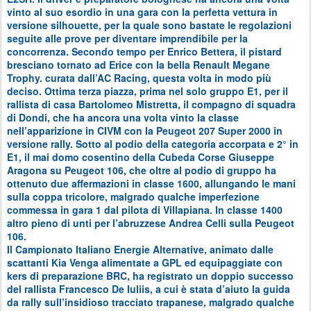
vinto al suo esordio in una gara con la perfetta vettura in
versione silhouette, per la quale sono bastate le regolazioni
seguite alle prove per diventare imprendibile per la
concorrenza. Secondo tempo per Enrico Bettera, il pistard
bresciano tornato ad Erice con la bella Renault Megane
Trophy. curata dall’AC Racing, questa volta in modo più
deciso. Ottima terza piazza, prima nel solo gruppo E1, per il
rallista di casa Bartolomeo Mistretta, il compagno di squadra
di Dondi, che ha ancora una volta vinto la classe
nell’apparizione in CIVM con la Peugeot 207 Super 2000 in
versione rally. Sotto al podio della categoria accorpata e 2° in
E1, il mai domo cosentino della Cubeda Corse Giuseppe
Aragona su Peugeot 106, che oltre al podio di gruppo ha
ottenuto due affermazioni in classe 1600, allungando le mani
sulla coppa tricolore, malgrado qualche imperfezione
commessa in gara 1 dal pilota di Villapiana. In classe 1400
altro pieno di unti per l’abruzzese Andrea Celli sulla Peugeot
106.
Il Campionato Italiano Energie Alternative, animato dalle
scattanti Kia Venga alimentate a GPL ed equipaggiate con
kers di preparazione BRC, ha registrato un doppio successo
del rallista Francesco De Iuliis, a cui è stata d’aiuto la guida
da rally sull’insidioso tracciato trapanese, malgrado qualche