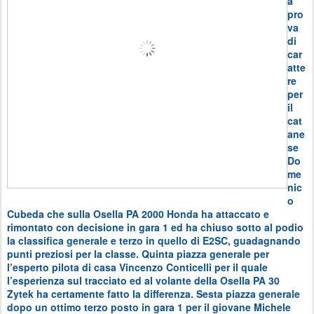
a
pro
va
di
car
atte
re
per
il
cat
ane
se
Do
me
nic
o
Cubeda che sulla Osella PA 2000 Honda ha attaccato e
rimontato con decisione in gara 1 ed ha chiuso sotto al podio
la classifica generale e terzo in quello di E2SC, guadagnando
punti preziosi per la classe. Quinta piazza generale per
l’esperto pilota di casa Vincenzo Conticelli per il quale
l’esperienza sul tracciato ed al volante della Osella PA 30
Zytek ha certamente fatto la differenza. Sesta piazza generale
dopo un ottimo terzo posto in gara 1 per il giovane Michele