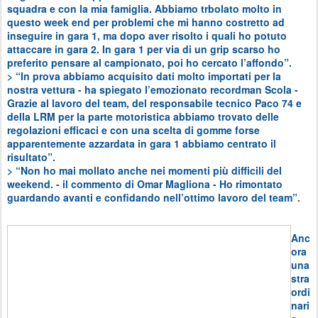
squadra e con la mia famiglia. Abbiamo trbolato molto in
questo week end per problemi che mi hanno costretto ad
inseguire in gara 1, ma dopo aver risolto i quali ho potuto
attaccare in gara 2. In gara 1 per via di un grip scarso ho
preferito pensare al campionato, poi ho cercato l’affondo”.
> “In prova abbiamo acquisito dati molto importati per la
nostra vettura - ha spiegato l’emozionato recordman Scola -
Grazie al lavoro del team, del responsabile tecnico Paco 74 e
della LRM per la parte motoristica abbiamo trovato delle
regolazioni efficaci e con una scelta di gomme forse
apparentemente azzardata in gara 1 abbiamo centrato il
risultato”.
> “Non ho mai mollato anche nei momenti più difficili del
weekend. - il commento di Omar Magliona - Ho rimontato
guardando avanti e confidando nell’ottimo lavoro del team”.
Anc
ora
una
stra
ordi
nari