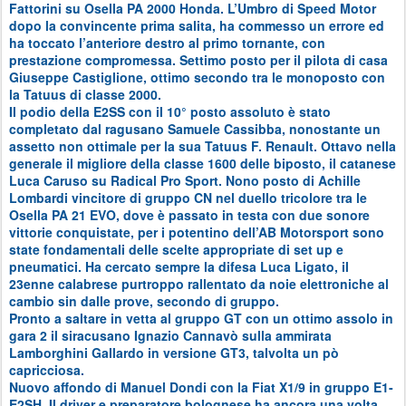
Fattorini su Osella PA 2000 Honda. L’Umbro di Speed Motor
dopo la convincente prima salita, ha commesso un errore ed
ha toccato l’anteriore destro al primo tornante, con
prestazione compromessa. Settimo posto per il pilota di casa
Giuseppe Castiglione, ottimo secondo tra le monoposto con
la Tatuus di classe 2000.
Il podio della E2SS con il 10° posto assoluto è stato
completato dal ragusano Samuele Cassibba, nonostante un
assetto non ottimale per la sua Tatuus F. Renault. Ottavo nella
generale il migliore della classe 1600 delle biposto, il catanese
Luca Caruso su Radical Pro Sport. Nono posto di Achille
Lombardi vincitore di gruppo CN nel duello tricolore tra le
Osella PA 21 EVO, dove è passato in testa con due sonore
vittorie conquistate, per i potentino dell’AB Motorsport sono
state fondamentali delle scelte appropriate di set up e
pneumatici. Ha cercato sempre la difesa Luca Ligato, il
23enne calabrese purtroppo rallentato da noie elettroniche al
cambio sin dalle prove, secondo di gruppo.
Pronto a saltare in vetta al gruppo GT con un ottimo assolo in
gara 2 il siracusano Ignazio Cannavò sulla ammirata
Lamborghini Gallardo in versione GT3, talvolta un pò
capricciosa.
Nuovo affondo di Manuel Dondi con la Fiat X1/9 in gruppo E1-
E2SH. Il driver e preparatore bolognese ha ancora una volta