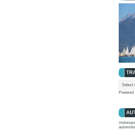
TR
Powered
AU
motorspo
automot