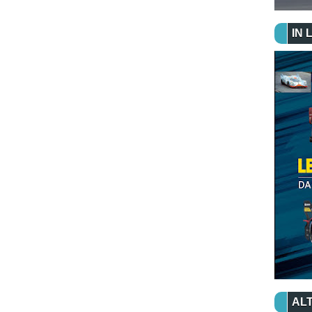
IN 
ALT