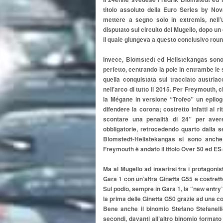
titolo assoluto della Euro Series by No
mettere a segno solo in extremis, nell’
disputato sul circuito del Mugello, dopo un
il quale giungeva a questo conclusivo round
Invece, Blomstedt ed Helistekangas sono s
perfetto, centrando la pole in entrambe le 
quella conquistata sul tracciato austriac
nell’arco di tutto il 2015. Per Freymouth,
la Mégane in versione “Trofeo” un epilog
difendere la corona; costretto infatti al
scontare una penalità di 24” per avere
obbligatorie, retrocedendo quarto dalla se
Blomstedt-Helistekangas si sono anche
Freymouth è andato il titolo Over 50 ed ES
Ma al Mugello ad inserirsi tra i protagoni
Gara 1 con un’altra Ginetta G55 e costretto 
Sul podio, sempre in Gara 1, la “new entry
la prima delle Ginetta G50 grazie ad una co
Bene anche il binomio Stefano Stefanelli
secondi, davanti all’altro binomio format