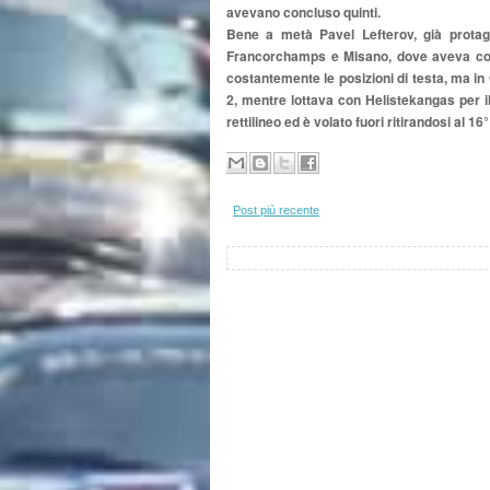
avevano concluso quinti.
Bene a metà Pavel Lefterov, già protag
Francorchamps e Misano, dove aveva conqu
costantemente le posizioni di testa, ma in
2, mentre lottava con Helistekangas per i
rettilineo ed è volato fuori ritirandosi al 16
Post più recente