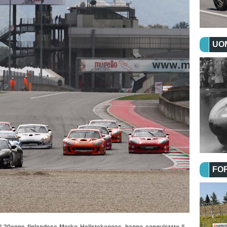
UOM
FO
l 20enne finlandese Marko Helistekangas, hanno conquistato il