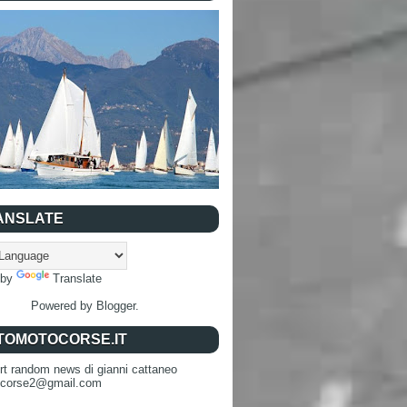
ANSLATE
 by
Translate
Powered by
Blogger
.
TOMOTOCORSE.IT
rt random news di gianni cattaneo
ocorse2@gmail.com