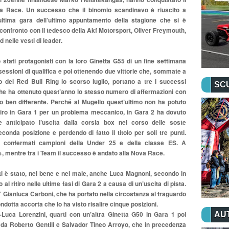
va Race. Un successo che il binomio scandinavo è riuscito a
ultima gara dell’ultimo appuntamento della stagione che si è
 confronto con il tedesco della Akf Motorsport, Oliver Freymouth,
 nelle vesti di leader.
tati protagonisti con la loro Ginetta G55 di un fine settimana
sessioni di qualifica e poi ottenendo due vittorie che, sommate a
o del Red Bull Ring lo scorso luglio, portano a tre i successi
SC
 che ha ottenuto quest’anno lo stesso numero di affermazioni con
o ben differente. Perché al Mugello quest’ultimo non ha potuto
 ritiro in Gara 1 per un problema meccanico, in Gara 2 ha dovuto
 anticipato l’uscita dalla corsia box nel corso delle soste
conda posizione e perdendo di fatto il titolo per soli tre punti.
 confermati campioni della Under 25 e della classe ES. A
+, mentre tra i Team il successo è andato alla Nova Race.
sti è stato, nel bene e nel male, anche Luca Magnoni, secondo in
al ritiro nelle ultime fasi di Gara 2 a causa di un’uscita di pista.
” Gianluca Carboni, che ha portato nella circostanza al traguardo
ndotta accorta che lo ha visto risalire cinque posizioni.
-Luca Lorenzini, quarti con un’altra Ginetta G50 in Gara 1 poi
AU
o da Roberto Gentili e Salvador Tineo Arroyo, che in precedenza