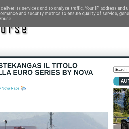
deliver its services and to analyze traffic. Your IP address and 
formance and security metrics to ensure quality of service, gen
abuse.
STEKANGAS IL TITOLO
LLA EURO SERIES BY NOVA
AU
by Nova Race