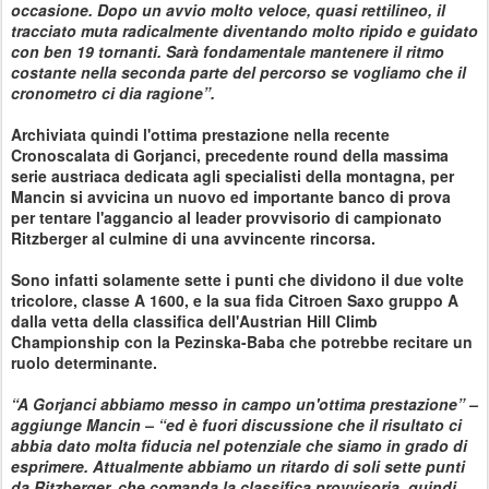
occasione. Dopo un avvio molto veloce, quasi rettilineo, il
tracciato muta radicalmente diventando molto ripido e guidato
con ben 19 tornanti. Sarà fondamentale mantenere il ritmo
costante nella seconda parte del percorso se vogliamo che il
cronometro ci dia ragione”.
Archiviata quindi l'ottima prestazione nella recente
Cronoscalata di Gorjanci, precedente round della massima
serie austriaca dedicata agli specialisti della montagna, per
Mancin si avvicina un nuovo ed importante banco di prova
per tentare l'aggancio al leader provvisorio di campionato
Ritzberger al culmine di una avvincente rincorsa.
Sono infatti solamente sette i punti che dividono il due volte
tricolore, classe A 1600, e la sua fida Citroen Saxo gruppo A
dalla vetta della classifica dell'Austrian Hill Climb
Championship con la Pezinska-Baba che potrebbe recitare un
ruolo determinante.
“A Gorjanci abbiamo messo in campo un'ottima prestazione” –
aggiunge Mancin – “ed è fuori discussione che il risultato ci
abbia dato molta fiducia nel potenziale che siamo in grado di
esprimere. Attualmente abbiamo un ritardo di soli sette punti
da Ritzberger, che comanda la classifica provvisoria, quindi