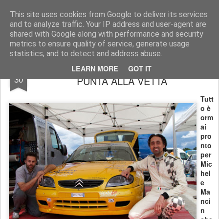
AutoMotoCorse.
Motorsport Random News 280912
This site uses cookies from Google to deliver its services
and to analyze traffic. Your IP address and user-agent are
shared with Google along with performance and security
metrics to ensure quality of service, generate usage
statistics, and to detect and address abuse.
PEZINSKA-BABA: MICHELE MANCIN
JUN
LEARN MORE
GOT IT
30
PUNTA ALLA VETTA
Tutt
o è
orm
ai
pro
nto
per
Mic
hel
e
Ma
nci
n