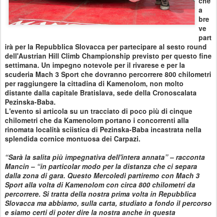
che
a
bre
ve
part
irà per la Repubblica Slovacca per partecipare al sesto round
dell'Austrian Hill Climb Championship previsto per questo fine
settimana. Un impegno notevole per il rivarese e per la
scuderia Mach 3 Sport che dovranno percorrere 800 chilometri
per raggiungere la cittadina di Kamenolom, non molto
distante dalla capitale Bratislava, sede della Cronoscalata
Pezinska-Baba.
L'evento si articola su un tracciato di poco più di cinque
chilometri che da Kamenolom portano i concorrenti alla
rinomata località sciistica di Pezinska-Baba incastrata nella
splendida cornice montuosa dei Carpazi.
“Sarà la salita più impegnativa dell'intera annata” – racconta
Mancin – “in particolar modo per la distanza che ci separa
dalla zona di gara. Questo Mercoledì partiremo con Mach 3
Sport alla volta di Kamenolom con circa 800 chilometri da
percorrere. Si tratta della nostra prima volta in Repubblica
Slovacca ma abbiamo, sulla carta, studiato a fondo il percorso
e siamo certi di poter dire la nostra anche in questa