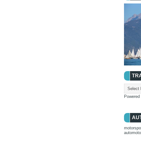
TR
Powered
AU
motorspo
automot