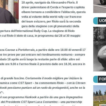
18 aprile, navigato da Alessandro Floris. Il
driver palermitano di Cerda e l’esperto copilota
elbano tornano a condividere l’abitacolo, questa
volta al volante della world rally car francese
UOM
del team svizzero, per Riolo sarà la seconda
gara della stagione con gli pneumatici della
ertura dell’International Rally Cup. La stagione di Riolo
in cui Riolo è idolo di casa, in programma dal 28 al 30 maggio
azza Cavour a Portoferraio, a partire dalle ore 18.00 di venerdì 17
ime tre prove per poi entrare nel riordinamento notturno - sempre
abato 18 aprile avrà luogo la restante parte di sfide: altre sei
alle ore 9.00 e l’arrivo finale è previsto dalle ore 18.30, ancora in
e di grande fascino. Certamente il modo migliore per iniziare la
FO
inamica come CST Sport – ha commentato Riolo – con la Citroen
ook possiamo puntare ad un ruolo da protagonisti, anche se la
o”-.
 nel suo programma Hankook a partire da una gara impegnativa
 del Presidente CST Sport Luca Costantino – una partnership