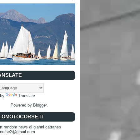
ANSLATE
 by
Translate
Powered by
Blogger
.
TOMOTOCORSE.IT
rt random news di gianni cattaneo
ocorse2@gmail.com