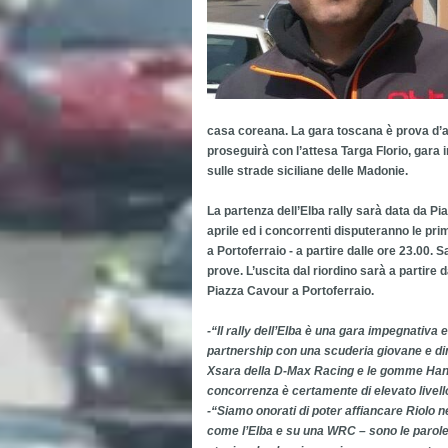
casa coreana. La gara toscana è prova d’ap
proseguirà con l’attesa Targa Florio, gara 
sulle strade siciliane delle Madonie.
La partenza dell’Elba rally sarà data da Pi
aprile ed i concorrenti disputeranno le pr
a Portoferraio - a partire dalle ore 23.00. S
prove. L’uscita dal riordino sarà a partire d
Piazza Cavour a Portoferraio.
-“Il rally dell’Elba è una gara impegnativa 
partnership con una scuderia giovane e d
Xsara della D-Max Racing e le gomme Hank
concorrenza è certamente di elevato livell
-“Siamo onorati di poter affiancare Riolo
come l’Elba e su una WRC – sono le parole