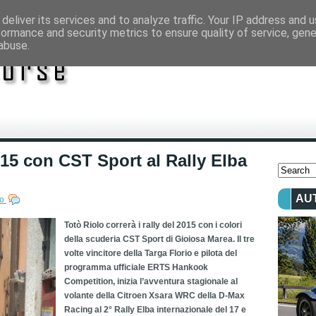
deliver its services and to analyze traffic. Your IP address and 
formance and security metrics to ensure quality of service, gen
abuse.
2015 con CST Sport al Rally Elba
AU
lo
Totò Riolo correrà i rally del 2015 con i colori
della scuderia CST Sport di Gioiosa Marea. Il tre
volte vincitore della Targa Florio e pilota del
programma ufficiale ERTS Hankook
Competition, inizia l’avventura stagionale al
volante della Citroen Xsara WRC della D-Max
Racing al 2° Rally Elba internazionale del 17 e