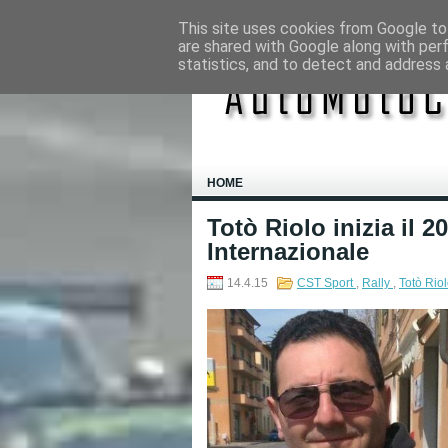
This site uses cookies from Google to 
are shared with Google along with per
statistics, and to detect and address 
HOME
Totò Riolo inizia il 
Internazionale
14.4.15
CST Sport
,
Rally
,
Totò Rio