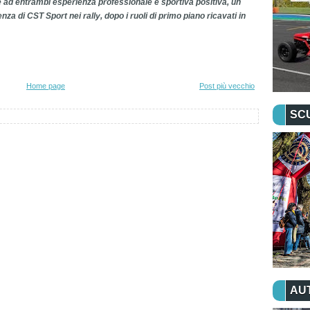
 ad entrambi esperienza professionale e sportiva positiva, un
a di CST Sport nei rally, dopo i ruoli di primo piano ricavati in
Home page
Post più vecchio
SC
AU