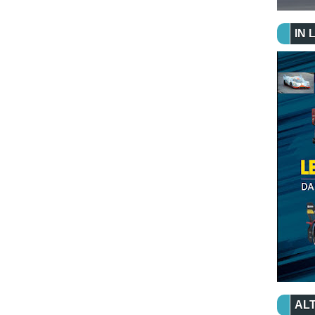
IN 
ALT