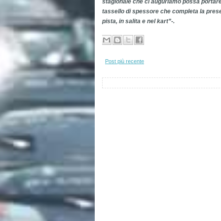
stagionale che ci auguriamo possa portare
tassello di spessore che completa la presenz
pista, in salita e nel kart”-.
Post più recente