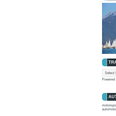
TR
Powered
AU
motorspo
automot