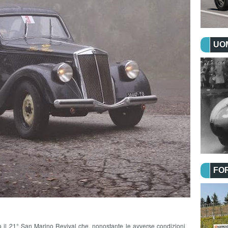
UOM
FO
 il 21° San Marino Revival che, nonostante le avverse condizioni