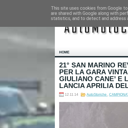
This site uses cookies from Google to 
are shared with Google along with per
statistics, and to detect and address 
HOME
21° SAN MARINO R
PER LA GARA VINT
GIULIANO CANE’ E 
LANCIA APRILIA DEL
12.11.14
AutoStoriche
,
CAMPIONAT