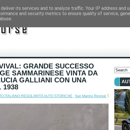
deliver its services and to analyze traffic. Your IP address and 
formance and security metrics to ensure quality of service, gen
abuse.
EVIVAL: GRANDE SUCCESSO
AGE SAMMARINESE VINTA DA
LUCIA GALLIANI CON UNA
AU
 1938
O ITALIANO REGOLARITÀ AUTO STORICHE
,
San Marino Revival