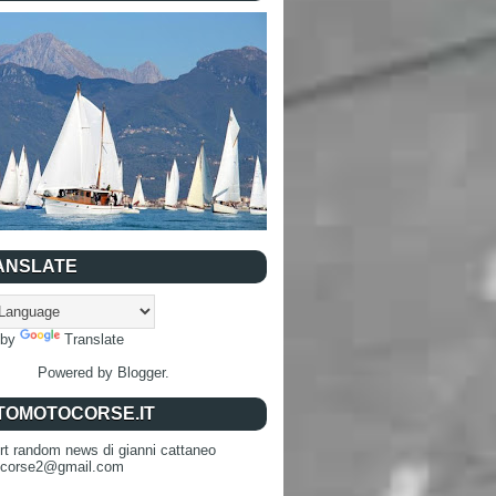
ANSLATE
 by
Translate
Powered by
Blogger
.
TOMOTOCORSE.IT
rt random news di gianni cattaneo
ocorse2@gmail.com