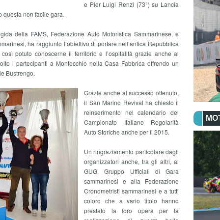
e Pier Luigi Renzi (73°) su Lancia
 questa non facile gara.
’egida della FAMS, Federazione Auto Motoristica Sammarinese, e
rinesi, ha raggiunto l’obiettivo di portare nell’antica Repubblica
sì potuto conoscerne il territorio e l’ospitalità grazie anche al
lto i partecipanti a Montecchio nella Casa Fabbrica offrendo un
bile Bustrengo.
Grazie anche al successo ottenuto,
il San Marino Revival ha chiesto il
reinserimento nel calendario del
MO
Campionato Italiano Regolarità
Auto Storiche anche per il 2015.
Un ringraziamento particolare dagli
organizzatori anche, tra gli altri, al
GUG, Gruppo Ufficiali di Gara
sammarinesi e alla Federazione
Cronometristi sammarinesi e a tutti
coloro che a vario titolo hanno
prestato la loro opera per la