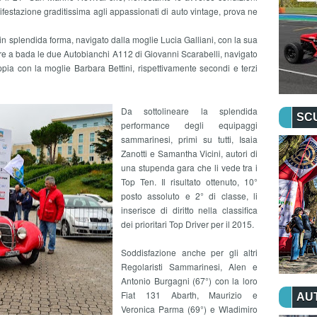
estazione graditissima agli appassionati di auto vintage, prova ne
n splendida forma, navigato dalla moglie Lucia Galliani, con la sua
ere a bada le due Autobianchi A112 di Giovanni Scarabelli, navigato
ia con la moglie Barbara Bettini, rispettivamente secondi e terzi
Da sottolineare la splendida
SC
performance degli equipaggi
sammarinesi, primi su tutti, Isaia
Zanotti e Samantha Vicini, autori di
una stupenda gara che li vede tra i
Top Ten. Il risultato ottenuto, 10°
posto assoluto e 2° di classe, li
inserisce di diritto nella classifica
dei prioritari Top Driver per il 2015.
Soddisfazione anche per gli altri
Regolaristi Sammarinesi, Alen e
Antonio Burgagni (67°) con la loro
Fiat 131 Abarth, Maurizio e
AU
Veronica Parma (69°) e Wladimiro