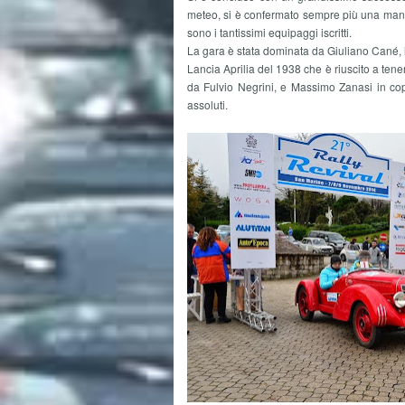
meteo, si è confermato sempre più una manif
sono i tantissimi equipaggi iscritti.
La gara è stata dominata da Giuliano Cané, i
Lancia Aprilia del 1938 che è riuscito a ten
da Fulvio Negrini, e Massimo Zanasi in copp
assoluti.