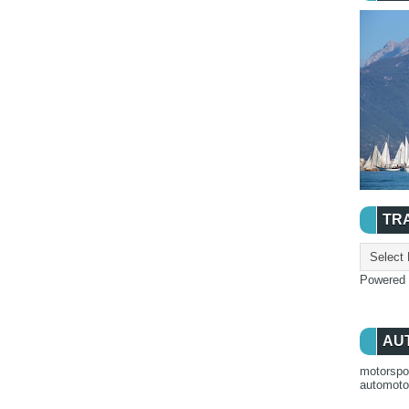
TR
Powered
AU
motorspo
automot