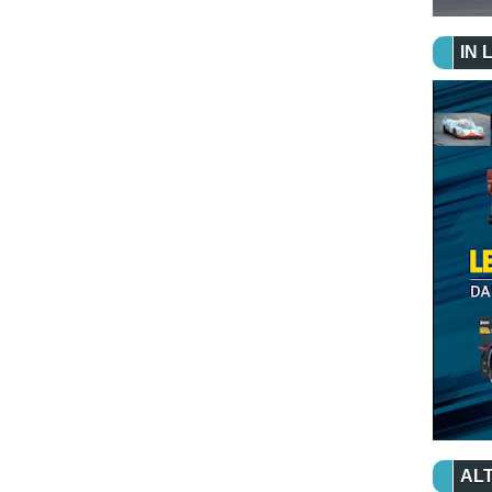
IN 
ALT