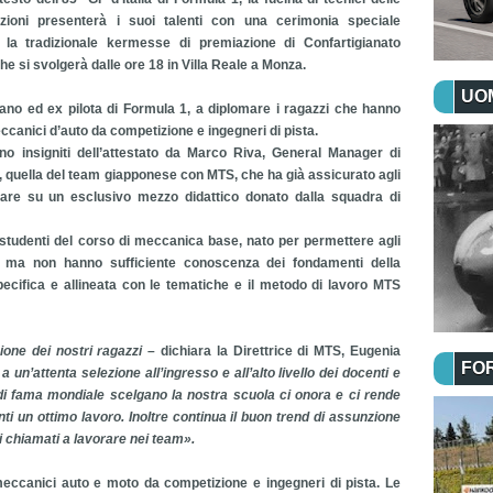
zioni presenterà i suoi talenti con una cerimonia speciale
 la tradizionale kermesse di premiazione di Confartigianato
he si svolgerà dalle ore 18 in Villa Reale a Monza.
UOM
ano ed ex pilota di Formula 1, a diplomare i ragazzi che hanno
canici d’auto da competizione e ingegneri di pista.
nno insigniti dell’attestato da Marco Riva, General Manager di
quella del team giapponese con MTS, che ha già assicurato agli
vorare su un esclusivo mezzo didattico donato dalla squadra di
studenti del corso di meccanica base, nato per permettere agli
t ma non hanno sufficiente conoscenza dei fondamenti della
cifica e allineata con le tematiche e il metodo di lavoro MTS
ione dei nostri ragazzi
– dichiara la Direttrice di MTS, Eugenia
FO
un’attenta selezione all’ingresso e all’alto livello dei docenti e
e di fama mondiale scelgano la nostra scuola ci onora e ci rende
i un ottimo lavoro. Inoltre continua il buon trend di assunzione
zzi chiamati a lavorare nei team».
meccanici auto e moto da competizione e ingegneri di pista. Le