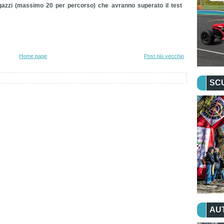
agazzi (massimo 20 per percorso) che avranno superato il test
Home page
Post più vecchio
SC
AU