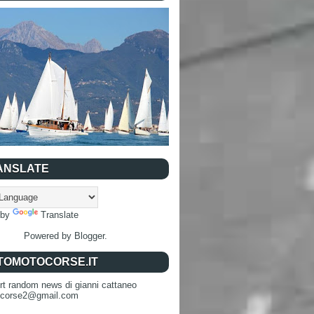
ANSLATE
 by
Translate
Powered by
Blogger
.
TOMOTOCORSE.IT
rt random news di gianni cattaneo
ocorse2@gmail.com