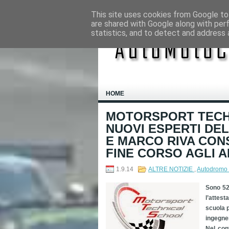
This site uses cookies from Google to 
are shared with Google along with per
statistics, and to detect and address 
HOME
MOTORSPORT TECH
NUOVI ESPERTI DE
E MARCO RIVA CON
FINE CORSO AGLI A
1.9.14
ALTRE NOTIZIE
,
Autodromo
Sono 52
l’attes
scuola p
ingegne
Nel cont