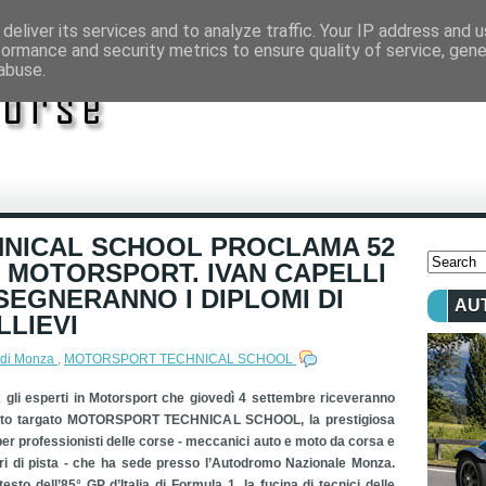
deliver its services and to analyze traffic. Your IP address and 
formance and security metrics to ensure quality of service, gen
abuse.
NICAL SCHOOL PROCLAMA 52
L MOTORSPORT. IVAN CAPELLI
SEGNERANNO I DIPLOMI DI
AU
LLIEVI
 di Monza
,
MOTORSPORT TECHNICAL SCHOOL
 gli esperti in Motorsport che giovedì 4 settembre riceveranno
tato targato MOTORSPORT TECHNICAL SCHOOL, la prestigiosa
er professionisti delle corse - meccanici auto e moto da corsa e
ri di pista - che ha sede presso l’Autodromo Nazionale Monza.
esto dell’85° GP d’Italia di Formula 1, la fucina di tecnici delle