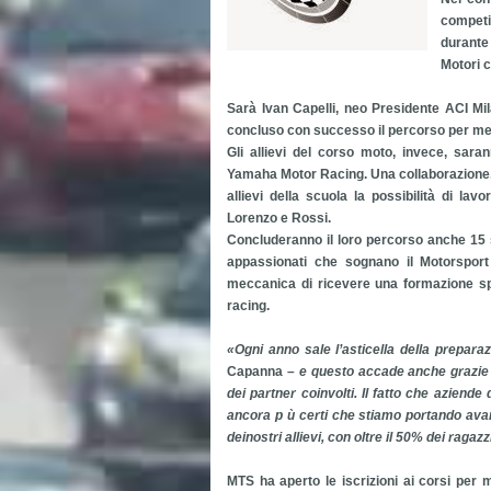
competi
durante
Motori c
Sarà Ivan Capelli, neo Presidente ACI Mil
concluso con successo il percorso per mec
Gli allievi del corso moto, invece, sara
Yamaha Motor Racing. Una collaborazione, 
allievi della scuola la possibilità di la
Lorenzo e Rossi.
Concluderanno il loro percorso anche 15 
appassionati che sognano il Motorspor
meccanica di ricevere una formazione spe
racing.
«Ogni anno sale l’asticella della preparaz
Capanna –
e questo accade anche grazie a 
dei partner coinvolti. Il fatto che aziend
ancora p ù certi che stiamo portando avant
deinostri allievi, con oltre il 50% dei raga
MTS ha aperto le iscrizioni ai corsi per 