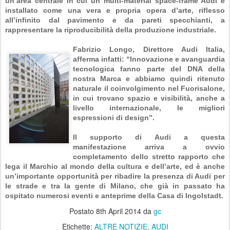
un’area centrale in cui un multi-material space-frame Audi è
installato come una vera e propria opera d’arte, riflesso
all’infinito dal pavimento e da pareti specchianti, a
rappresentare la riproducibilità della produzione industriale.
Fabrizio Longo, Direttore Audi Italia,
afferma infatti: “Innovazione e avanguardia
tecnologica fanno parte del DNA della
nostra Marca e abbiamo quindi ritenuto
naturale il coinvolgimento nel Fuorisalone,
in cui trovano spazio e visibilità, anche a
livello internazionale, le migliori
espressioni di design”.
Il supporto di Audi a questa
manifestazione arriva a ovvio
completamento dello stretto rapporto che
lega il Marchio al mondo della cultura e dell’arte, ed è anche
un’importante opportunità per ribadire la presenza di Audi per
le strade e tra la gente di Milano, che già in passato ha
ospitato numerosi eventi e anteprime della Casa di Ingolstadt.
Postato
8th April 2014
da
gc
Etichette:
ALTRE NOTIZIE
AUDI