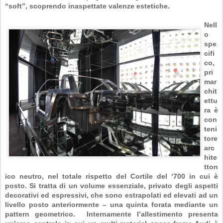
“soft”, scoprendo inaspettate valenze estetiche.
Nell
o
spe
cifi
co,
pri
mar
chit
ettu
ra è
con
teni
tore
arc
hite
tton
ico neutro, nel totale rispetto del Cortile del ‘700 in cui è
posto. Si tratta di un volume essenziale, privato degli aspetti
decorativi ed espressivi, che sono estrapolati ed elevati ad un
livello posto anteriormente – una quinta forata mediante un
pattern geometrico.
Internamente l’allestimento presenta