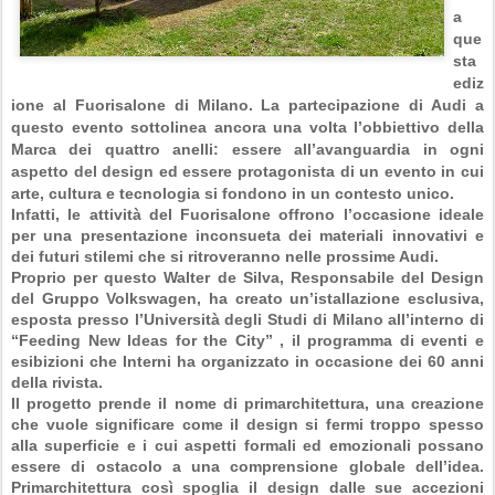
a
que
sta
ediz
ione al Fuorisalone di Milano. La partecipazione di Audi a
questo evento sottolinea ancora una volta l’obbiettivo della
Marca dei quattro anelli: essere all’avanguardia in ogni
aspetto del design ed essere protagonista di un evento in cui
arte, cultura e tecnologia si fondono in un contesto unico.
Infatti, le attività del Fuorisalone offrono l’occasione ideale
per una presentazione inconsueta dei materiali innovativi e
dei futuri stilemi che si ritroveranno nelle prossime Audi.
Proprio per questo Walter de Silva, Responsabile del Design
del Gruppo Volkswagen, ha creato un’istallazione esclusiva,
esposta presso l’Università degli Studi di Milano all’interno di
“Feeding New Ideas for the City” , il programma di eventi e
esibizioni che Interni ha organizzato in occasione dei 60 anni
della rivista.
Il progetto prende il nome di primarchitettura, una creazione
che vuole significare come il design si fermi troppo spesso
alla superficie e i cui aspetti formali ed emozionali possano
essere di ostacolo a una comprensione globale dell’idea.
Primarchitettura così spoglia il design dalle sue accezioni