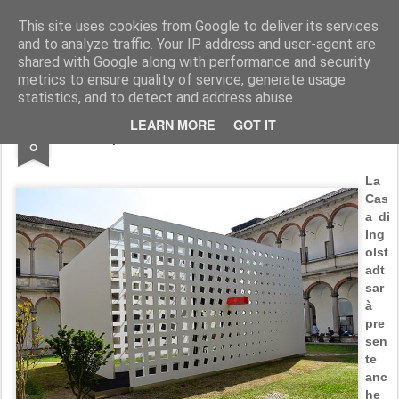
AutoMotoCorse.
Motorsport Random News 280912
This site uses cookies from Google to deliver its services
and to analyze traffic. Your IP address and user-agent are
shared with Google along with performance and security
metrics to ensure quality of service, generate usage
statistics, and to detect and address abuse.
APR
LEARN MORE
GOT IT
Audi presente al Fuorisalone di Milano
8
La
Cas
a di
Ing
olst
adt
sar
à
pre
sen
te
anc
he